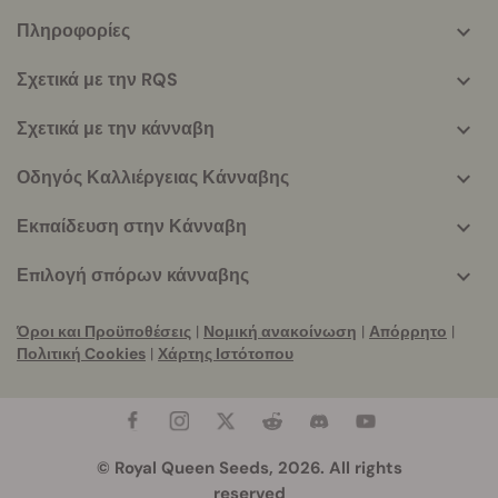
Πληροφορίες
More
helpful
Σχετικά με την RQS
info
Σχετικά με την κάνναβη
Οδηγός Καλλιέργειας Κάνναβης
Εκπαίδευση στην Κάνναβη
Επιλογή σπόρων κάνναβης
Όροι και Προϋποθέσεις
|
Νομική ανακοίνωση
|
Απόρρητο
|
Πολιτική Cookies
|
Χάρτης Ιστότοπου
© Royal Queen Seeds, 2026. All rights
reserved