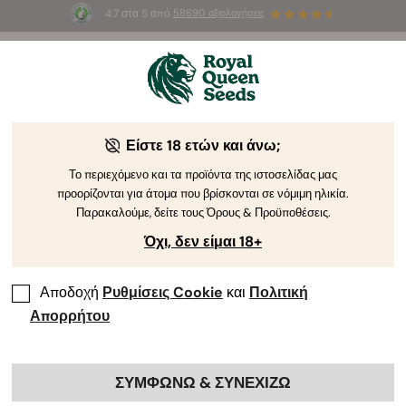
4.7 στα 5 από
58690 αξιολογήσεις
🎁
3 σπόρους White Widow Auto
ΔΩΡΕΑΝ για τους
πρώτους 100 που θα χρησιμοποιήσουν τον κωδικό
AUGUST26 🌿
Είστε 18 ετών και άνω;
Το περιεχόμενο και τα προϊόντα της ιστοσελίδας μας
προορίζονται για άτομα που βρίσκονται σε νόμιμη ηλικία.
Παρακαλούμε, δείτε τους Όρους & Προϋποθέσεις.
Όχι, δεν είμαι 18+
Αποδοχή
Ρυθμίσεις Cookie
και
Πολιτική
Απορρήτου
ΣΥΜΦΩΝΩ & ΣΥΝΕΧΙΖΩ