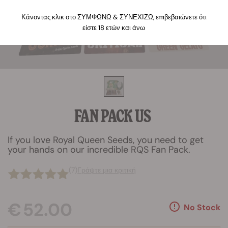
Κάνοντας κλικ στο ΣΥΜΦΩΝΩ & ΣΥΝΕΧΙΖΩ, επιβεβαιώνετε ότι
είστε 18 ετών και άνω
FAN PACK US
If you love Royal Queen Seeds, you need to get
your hands on our incredible RQS Fan Pack.
(7)
Γράψτε μια κριτική
€ 52.00
No Stock