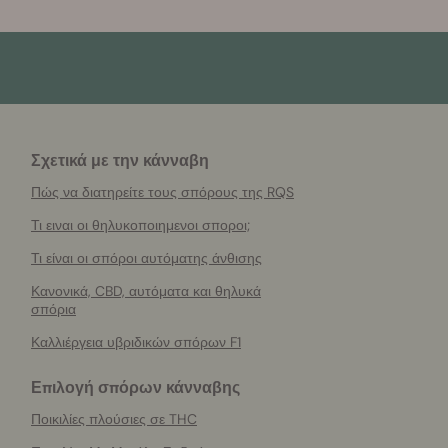
Σχετικά με την κάνναβη
Πώς να διατηρείτε τους σπόρους της RQS
Τι ειναι οι θηλυκοποιημενοι σποροι;
Τι είναι οι σπόροι αυτόματης άνθισης
Κανονικά, CBD, αυτόματα και θηλυκά
σπόρια
Καλλιέργεια υβριδικών σπόρων F1
Επιλογή σπόρων κάνναβης
Ποικιλίες πλούσιες σε THC