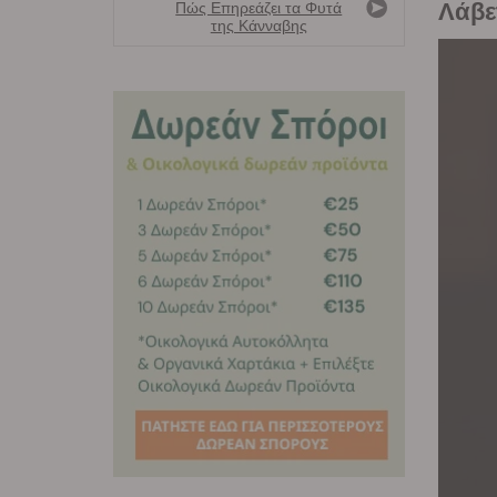
Λάβε
Πώς Επηρεάζει τα Φυτά
της Κάνναβης