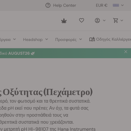
EUR €
Help Center
Saved
items
Οδηγός Καλλιέργει
έργεια
Headshop
Προσφορές
δικό
AUGUST26 🌿
 Οξύτητας (Πεχάμετρο)
νερό, τον φωτισμό και τα θρεπτικά συστατικά.
εδα pH εκεί που πρέπει; Αν όχι, τα φυτά σας
ρηθούν στην προσπάθειά τους να
ρεπτικά συστατικά που χρειάζονται.
ον μετρητή pH HI-98107 της Hana Instruments