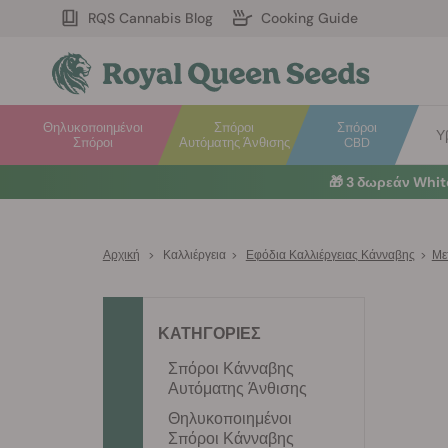
RQS Cannabis Blog
Cooking Guide
Θηλυκοποιημένοι
Σπόροι
Σπόροι
Υ
Σπόροι
Αυτόματης Άνθισης
CBD
🎁
3 δωρεάν Whi
Αρχική
>
Καλλιέργεια
>
Εφόδια Καλλιέργειας Κάνναβης
>
Με
ΚΑΤΗΓΟΡΙΕΣ
Σπόροι Κάνναβης
Αυτόματης Άνθισης
Θηλυκοποιημένοι
Σπόροι Κάνναβης