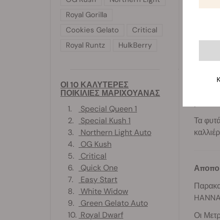
Μόλις β
Royal Gorilla
Με τον 
Cookies Gelato
Critical
κομμάτι
Royal Runtz
HulkBerry
Διαθέτε
λειτουρ
Το pH τ
Κ
ΟΙ 10 ΚΑΛΥΤΕΡΕΣ
ωστόσο,
ΠΟΙΚΙΛΙΕΣ ΜΑΡΙΧΟΥΑΝΑΣ
μέσο εί
1.
Special Queen 1
Τα φυτά
2.
Special Kush 1
καλλιέρ
3.
Northern Light Auto
4.
OG Kush
5.
Critical
6.
Quick One
Αποπο
7.
Easy Start
Παρακαλ
8.
White Widow
HANNA 
9.
Green Gelato Auto
10.
Royal Dwarf
Οι Μετρ