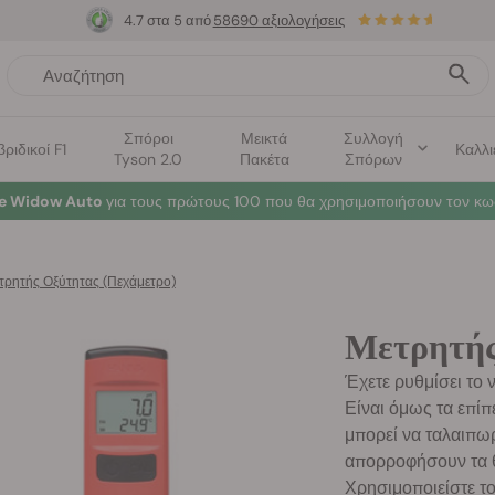
4.7 στα 5 από
58690 αξιολογήσεις
Σπόροι
Μεικτά
Συλλογή
βριδικοί F1
Καλλι
Tyson 2.0
Πακέτα
Σπόρων
te Widow Auto
για τους πρώτους 100 που θα χρησιμοποιήσουν τον κω
τρητής Οξύτητας (Πεχάμετρο)
Μετρητής
Έχετε ρυθμίσει το 
Είναι όμως τα επίπ
μπορεί να ταλαιπω
απορροφήσουν τα θ
Χρησιμοποιείστε τ