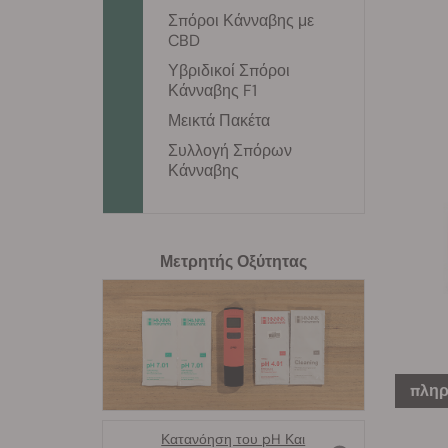
Σπόροι Κάνναβης με
CBD
Υβριδικοί Σπόροι
Κάνναβης F1
Μεικτά Πακέτα
Συλλογή Σπόρων
Κάνναβης
Μετρητής Οξύτητας
πληρ
Κατανόηση του pH Και