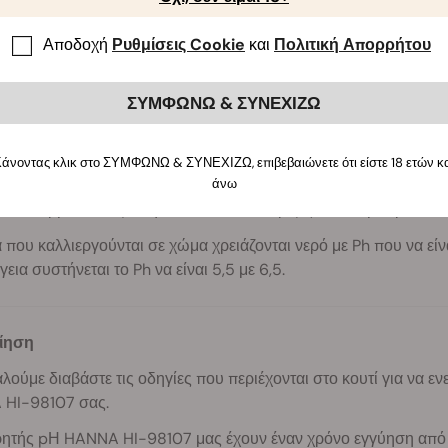
αθμονομηθεί ο μετρητής, τοποθετήστε τον απλά στο νερό που θ
καιρό, το υφασμάτινο κομμάτι του μετρητή θα αρχίσει να φθείρετα
Αποδοχή
Ρυθμίσεις Cookie
και
Πολιτική Απορρήτου
 υλικού. Αυτό ενισχύει εξαιρετικά το χρόνο ζωής του μετρητή.
ι μπαταρία ιόντων λιθίου η οποία προσφέρει έως και 1.000 ώρ
ΣΥΜΦΩΝΩ & ΣΥΝΕΧΙΖΩ
γήσει άριστα σε θερμοκρασίες από 0 έως 50°C.
ου νερού είναι κάτι που συχνά παραμελείται στην καλλιέργεια κ
άνοντας κλικ στο ΣΥΜΦΩΝΩ & ΣΥΝΕΧΙΖΩ, επιβεβαιώνετε ότι είστε 18 ετών κ
άνω
 βοηθά τα φυτά να απορροφήσουν αποδοτικά τα θρεπτικά συστατ
ναι υπερβολικά όξινο ή αλκαλικό τότε οι ρίζες δεν θα μπορέσου
 που καλλιεργούνται σε χώμα χρειάζονται νερό με Ph που να είν
γεια συστήνεται το Ph να είναι 5,5 με 6,5.
ίηση
ούμε διαβάστε τις οδηγίες που περιέχονται στο κουτί για να ε
HI-98107 σας.
ητής pΗ HANNA HI-98107 μας έχουν έναν χρόνο εγγύηση από το