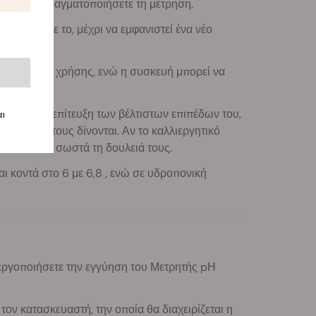
έλετε να πραγματοποιήσετε τη μέτρηση.
ι. Τραβήξτε το, μέχρι να εμφανιστεί ένα νέο
ες συνεχούς χρήσης, ενώ η συσκευή μπορεί να
άνναβης. Η επίτευξη των βέλτιστων επιπέδων του,
αι
ικά που τους δίνονται. Αν το καλλιεργητικό
ν να κάνουν σωστά τη δουλειά τους.
αι κοντά στο 6 με 6,8 , ενώ σε υδροπονική
νεργοποιήσετε την εγγύηση του Μετρητής pΗ
ν κατασκευαστή, την οποία θα διαχειρίζεται η