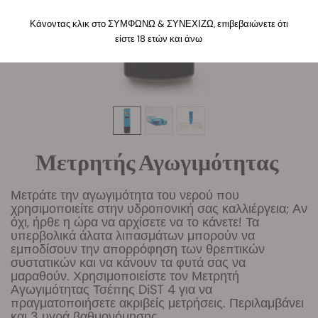
Κάνοντας κλικ στο ΣΥΜΦΩΝΩ & ΣΥΝΕΧΙΖΩ, επιβεβαιώνετε ότι
είστε 18 ετών και άνω
Μετρητής Αγωγιμότητας
Μετράτε την αγωγιμότητα του νερού που
χρησιμοποιείτε στην υδροπονική σας καλλιέργεια; Αν
όχι, ήρθε η ώρα να αρχίσετε να το κάνετε! Τα
υπερβολικά άλατα λιπασμάτων μπορούν να
εμποδίσουν την απορρόφηση των θρεπτικών
συστατικών και να κάνουν τα φυτά σας να
μαραθούν. Χρησιμοποιείστε τον Μετρητή
Αγωγιμότητας Τσέπης DiST 4 για να
πραγματοποιήσετε ακριβείς μετρήσεις. Περιλαμβάνει
και 3 υγρά βαθμονόμησης.