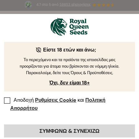
4.7 στα 5 από
58653 αξιολογήσεις
☀️
Summer Sales
: Έως και -50%
σε
επιλεγμένα
προϊόντα! ⏤
Αγοράστε Τώρα
🛍️
Είστε 18 ετών και άνω;
Το περιεχόμενο και τα προϊόντα της ιστοσελίδας μας
προορίζονται για άτομα που βρίσκονται σε νόμιμη ηλικία.
Παρακαλούμε, δείτε τους Όρους & Προϋποθέσεις.
Όχι, δεν είμαι 18+
Αποδοχή
Ρυθμίσεις Cookie
και
Πολιτική
Απορρήτου
ΣΥΜΦΩΝΩ & ΣΥΝΕΧΙΖΩ