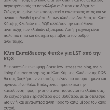
άσκηση πίεσης στα κλαδιά με τον δείκτη και τον αντίχειρα,
περιστρέφοντάς τα παράλληλα ανάμεσα στα δάχτυλα.
Στόχος τους είναι να καταστραφεί ο εσωτερικός ιστός και να
ανακατευθυνθεί η ανάπτυξη των κλαδιών. Αντίθετα, τα Κλιπ
Κάμψης Κλαδιών της RQS αλλάζουν την κατεύθυνση
ανάπτυξης των κλαδιών εξωτερικά. Αυτή η τεχνική είναι
πολύ πιο ήπια και διατηρεί αμετάβλητο τον ρυθμό
ανάπτυξης.
Κλιπ Εκπαίδευσης Φυτών για LST από την
RQS
Είτε σκοπεύετε να εφαρμόσετε low-stress training, main-
lining ή super cropping, τα Κλιπ Κάμψης Κλαδιών της RQS
θα σας βοηθήσουν να επιτύχετε έναν πιο ισορροπημένο και
οργανωμένο θόλο. Επιλέγοντας προσεκτικά την
κατεύθυνση προς την οποία αναπτύσσονται τα κλαδιά σας,
θα εισχωρήσει περισσότερο φως βαθύτερα, με αποτέλεσμα
πιο υγιή και μεγαλύτερα άνθη προς το κάτω μέρος του κάθε
φυτού.