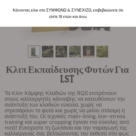
Κάνοντας κλικ στο ΣΥΜΦΩΝΩ & ΣΥΝΕΧΙΖΩ, επιβεβαιώνετε ότι
είστε 18 ετών και άνω
Κλιπ Εκπαίδευσης Φυτών Για
LST
Τα Κλιπ Κάμψης Κλαδιών της RQS επιτρέπουν
στους καλλιεργητές κάνναβης να κατευθύνουν την
ανάπτυξη των κλαδιών εύκολα, χωρίς να
στρεσάρουν το φυτό και χωρίς να μείνει στάσιμη η
ανάπτυξή του. Οι τεχνικές main-lining, low-stress
training και super cropping έγιναν πιο εύκολες από
ποτέ! Ενισχύστε τη ζωντάνια και την παραγωγή της
καλλιέργειας σας βελτιώνοντας την έκθεση στο φως