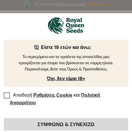
4.7 στα 5 από
58653 αξιολογήσεις
☀️
Summer Sales
: Έως και -50%
σε
επιλεγμένα
προϊόντα! ⏤
Αγοράστε Τώρα
🛍️
Είστε 18 ετών και άνω;
Το περιεχόμενο και τα προϊόντα της ιστοσελίδας μας
προορίζονται για άτομα που βρίσκονται σε νόμιμη ηλικία.
Παρακαλούμε, δείτε τους Όρους & Προϋποθέσεις.
Όχι, δεν είμαι 18+
Αποδοχή
Ρυθμίσεις Cookie
και
Πολιτική
Απορρήτου
ΣΥΜΦΩΝΩ & ΣΥΝΕΧΙΖΩ