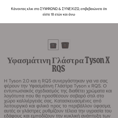
Κάνοντας κλικ στο ΣΥΜΦΩΝΩ & ΣΥΝΕΧΙΖΩ, επιβεβαιώνετε ότι
είστε 18 ετών και άνω
Υφασμάτινη Γλάστρα Tyson X
RQS
Η Tyson 2.0 και η RQS συνεργάστηκαν για να σας
φέρουν την Υφασμάτινη Γλάστρα Tyson x RQS. Ο
εντυπωσιακός σχεδιασμός της διαθέτει χρώματα και
λογότυπα που θα προσθέσουν σοβαρό στιλ στο
χώρο καλλιέργειάς σας. Κατασκευασμένες από
λειτουργικό και φιλικό προς το περιβάλλον ύφασμα,
αυτές οι γλάστρες ρυθμίζουν τέλεια την υγρασία του
εδάφους και εμποδίζουν την κυκλική ανάπτυξη των