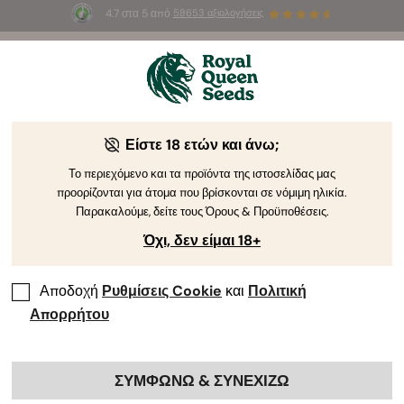
4.7 στα 5 από
58653 αξιολογήσεις
☀️
Summer Sales
: Έως και -50%
σε
επιλεγμένα
προϊόντα! ⏤
Αγοράστε Τώρα
🛍️
Είστε 18 ετών και άνω;
Το περιεχόμενο και τα προϊόντα της ιστοσελίδας μας
προορίζονται για άτομα που βρίσκονται σε νόμιμη ηλικία.
Παρακαλούμε, δείτε τους Όρους & Προϋποθέσεις.
Όχι, δεν είμαι 18+
Αποδοχή
Ρυθμίσεις Cookie
και
Πολιτική
Απορρήτου
ΣΥΜΦΩΝΩ & ΣΥΝΕΧΙΖΩ