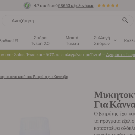
4.7 στα 5 από
58653 αξιολογήσεις
Σπόροι
Μεικτά
Συλλογή
βριδικοί F1
Καλλι
Tyson 2.0
Πακέτα
Σπόρων
ummer Sales
: Έως και -50% σε επιλεγμένα προϊόντα! ⏤
Αγοράστε Τώρ
κητοκτόνο κατά του Βοτρύτη για Κάνναβη
Μυκητοκτ
Για Κάνν
Ο βοτρύτης έχει κα
τα πράγματα εξελίσ
καταστρέψει ολόκλη