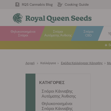
RQS Cannabis Blog
Cooking Guide
Θηλυκοποιημένοι
Σπόροι
Σπόροι
Υ
Σπόροι
Αυτόματης Άνθισης
CBD
☀️
S
Αρχική
>
Καλλιέργεια
>
Εφόδια Καλλιέργειας Κάνναβης
>
Μυ
ΚΑΤΗΓΟΡΙΕΣ
Σπόροι Κάνναβης
Αυτόματης Άνθισης
Θηλυκοποιημένοι
Σπόροι Κάνναβης