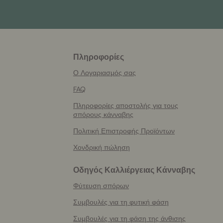
Πληροφορίες
More
helpful
Ο Λογαριασμός σας
info
FAQ
Πληροφορίες αποστολής για τους
σπόρους κάνναβης
Πολιτική Επιστροφής Προϊόντων
Χονδρική πώληση
Οδηγός Καλλιέργειας Κάνναβης
Φύτευση σπόρων
Συμβουλές για τη φυτική φάση
Συμβουλές για τη φάση της άνθισης