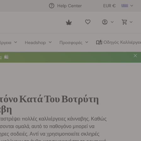
EUR €
Help Center
Saved
items
Οδηγός Καλλιέργει
έργεια
Headshop
Προσφορές
α
🛍️
όνο Κατά Του Βοτρύτη
αβη
ταστρέψει πολλές καλλιέργειες κάνναβης. Καθώς
σονται ομαλά, αυτό το παθογόνο μπορεί να
ρες σοδειές. Αντί να χρησιμοποιείτε σκληρές