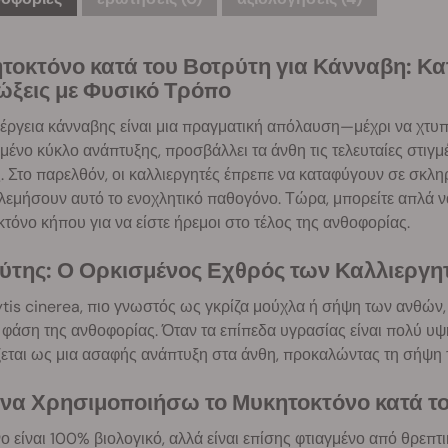
τοκτόνο κατά του Βοτρύτη για Κάνναβη: Κα
ώξεις με Φυσικό Τρόπο
έργεια κάνναβης είναι μια πραγματική απόλαυση—μέχρι να χτυπ
μένο κύκλο ανάπτυξης, προσβάλλει τα άνθη τις τελευταίες στιγ
. Στο παρελθόν, οι καλλιεργητές έπρεπε να καταφύγουν σε σκληρ
λεμήσουν αυτό το ενοχλητικό παθογόνο. Τώρα, μπορείτε απλά ν
τόνο κήπου για να είστε ήρεμοι στο τέλος της ανθοφορίας.
ύτης: Ο Ορκισμένος Εχθρός των Καλλιεργ
tis cinerea, πιο γνωστός ως γκρίζα μούχλα ή σήψη των ανθών, 
 φάση της ανθοφορίας. Όταν τα επίπεδα υγρασίας είναι πολύ υ
εται ως μια ασαφής ανάπτυξη στα άνθη, προκαλώντας τη σήψη 
ί να Χρησιμοποιήσω το Μυκητοκτόνο κατά τ
ο είναι 100% βιολογικό, αλλά είναι επίσης φτιαγμένο από θρεπτ