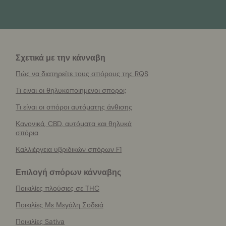
Σχετικά με την κάνναβη
Πώς να διατηρείτε τους σπόρους της RQS
Τι ειναι οι θηλυκοποιημενοι σποροι;
Τι είναι οι σπόροι αυτόματης άνθισης
Κανονικά, CBD, αυτόματα και θηλυκά
σπόρια
Καλλιέργεια υβριδικών σπόρων F1
Επιλογή σπόρων κάνναβης
Ποικιλίες πλούσιες σε THC
Ποικιλίες Με Μεγάλη Σοδειά
Ποικιλίες Sativa