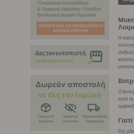
Μυκη
Λοιμ
Η καλλι
επιτυχη
σοδειές
καταπο
μυκητοκ
Βοτρ
Ο Botry
κατά τη
εμφανίζ
Γιατ
Όχι μόν