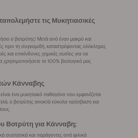
ταπολεμήστε τις Μυκητιασικές
ήσει ο βοτρύτης! Μετά από έναν μακρύ και
μές πριν τη συγκομιδή, καταστρέφοντας ολόκληρες
ές και επικίνδυνες χημικές ουσίες για να
α χρησιμοποιήσετε το 100% βιολογικό μας
ητών Κάνναβης
είναι ένα μυκητιακό παθογόνο που εμφανίζεται
ψηλά, ο βοτρύτης αποκτά εύκολα πρόσβαση και
τους.
ου Βοτρύτη για Κάνναβη;
ικά συστατικά και παράγοντες από φιλικά