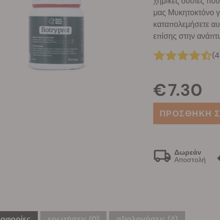
χημικές ουσίες που
μας Μυκητοκτόνο γ
καταπολεμήσετε αυ
επίσης στην ανάπτ
(4
€ 7.30
ΠΡΟΣΘΗΚΗ Σ
Δωρεάν
Αποστολή
οφορίες
ερωτήσεις
(0)
αξιολογήσεις (4)