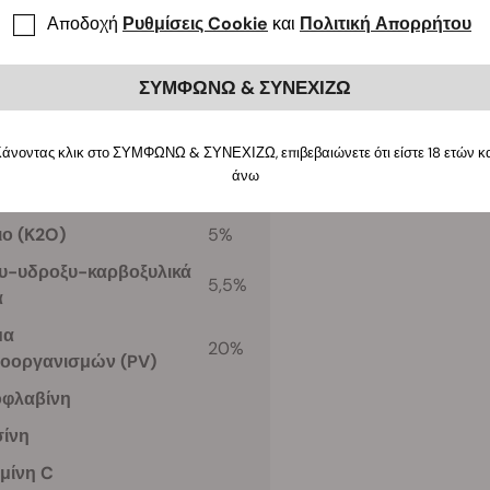
Αποδοχή
Ρυθμίσεις Cookie
και
Πολιτική Απορρήτου
θα συστατικά:
Ingredients
ΣΥΜΦΩΝΩ & ΣΥΝΕΧΙΖΩ
ηρος
(Fe)
0,4%
άνοντας κλικ στο ΣΥΜΦΩΝΩ & ΣΥΝΕΧΙΖΩ, επιβεβαιώνετε ότι είστε 18 ετών κ
τοδιαλυτό μαγγάνιο
3%
άνω
ικό μαγγάνιο
2%
ιο
(K2O)
5%
υ-υδροξυ-καρβοξυλικά
5,5%
α
μα
20%
ροοργανισμών
(PV)
οφλαβίνη
σίνη
μίνη C