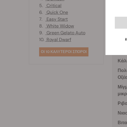
5.
Critical
ακόλου
6.
Quick One
7.
Easy Start
8.
White Widow
Σίδ
9.
Green Gelato Auto
10.
Royal Dwarf
Κ
Υδα
Χηλ
ΟΙ 10 ΚΑΛΥΤΕΡΟΙ ΣΠΟΡΟΙ
Κάλ
Πολ
Οξέ
Μίγ
μικ
Ριβ
Νια
Βιτα