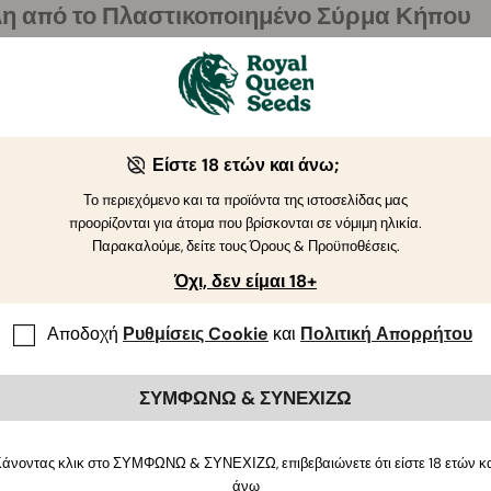
η από το Πλαστικοποιημένο Σύρμα Κήπου
η του πλαστικοποιημένου μας σύρματος προσφέρει πολλαπλά πλ
ντοχή:
Ο ισχυρός μεταλλικός πυρήνας με προστατευτική επένδυ
κτινοβολία και στη φθορά.
ιλικό προς τα φυτά:
Η λεία επιφάνεια αποτρέπει τραυματισμούς
Είστε 18 ετών και άνω;
ολυχρηστικότητα:
Κατάλληλο για στήριξη αμπελιών, ντοματιών
Το περιεχόμενο και τα προϊόντα της ιστοσελίδας μας
ναρριχώμενων.
προορίζονται για άτομα που βρίσκονται σε νόμιμη ηλικία.
Παρακαλούμε, δείτε τους Όρους & Προϋποθέσεις.
ύκολη τοποθέτηση:
Ελαφρύ και εύκαμπτο, κόβεται και στερεών
Όχι, δεν είμαι 18+
ισθητική:
Η πράσινη επίστρωση ταιριάζει διακριτικά με το φύλ
εις του Πλαστικοποιημένου Σύρματος Κήπο
Αποδοχή
Ρυθμίσεις Cookie
και
Πολιτική Απορρήτου
α 1,4 mm με επένδυση είναι ιδανικό για πολλές εφαρμογές στον 
ΣΥΜΦΩΝΩ & ΣΥΝΕΧΙΖΩ
τήριξη φυτών:
Δημιούργησε πέργκολες, κλουβιά ή κάθετες κατ
εριφράξεις & οριοθέτηση:
Ενίσχυσε φράχτες ή προσωρινές κατ
άνοντας κλικ στο ΣΥΜΦΩΝΩ & ΣΥΝΕΧΙΖΩ, επιβεβαιώνετε ότι είστε 18 ετών κ
κπαίδευση & δέσιμο:
Ιδανικό για ντοματιές, λυκίσκο ή κάνναβη
άνω