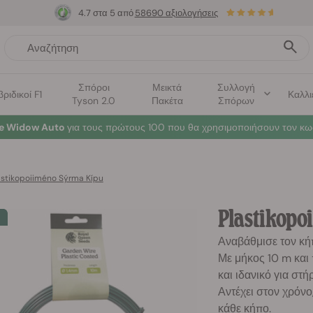
4.7 στα 5 από
58690 αξιολογήσεις
Σπόροι
Μεικτά
Συλλογή
βριδικοί F1
Καλλι
Tyson 2.0
Πακέτα
Σπόρων
te Widow Auto
για τους πρώτους 100 που θα χρησιμοποιήσουν τον κω
astikopoiiméno Sýrma Kípu
Plastikopo
Αναβάθμισε τον κή
Με μήκος 10 m και 
και ιδανικό για στή
Αντέχει στον χρόνο
κάθε κήπο.