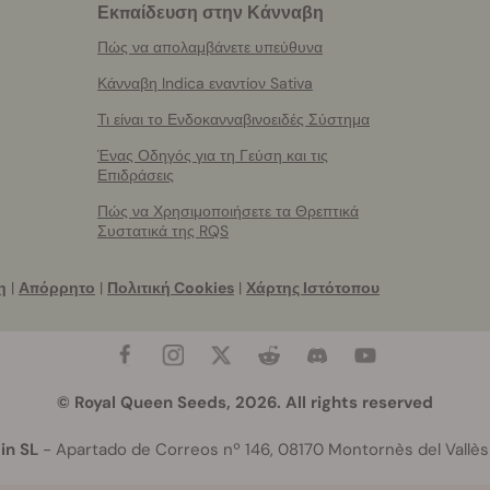
Εκπαίδευση στην Κάνναβη
Πώς να απολαμβάνετε υπεύθυνα
Κάνναβη Indica εναντίον Sativa
Τι είναι το Ενδοκανναβινοειδές Σύστημα
Ένας Οδηγός για τη Γεύση και τις
Επιδράσεις
Πώς να Χρησιμοποιήσετε τα Θρεπτικά
Συστατικά της RQS
η
|
Απόρρητο
|
Πολιτική Cookies
|
Χάρτης Ιστότοπου
© Royal Queen Seeds, 2026. All rights reserved
in SL
- Apartado de Correos nº 146, 08170 Montornès del Vallès