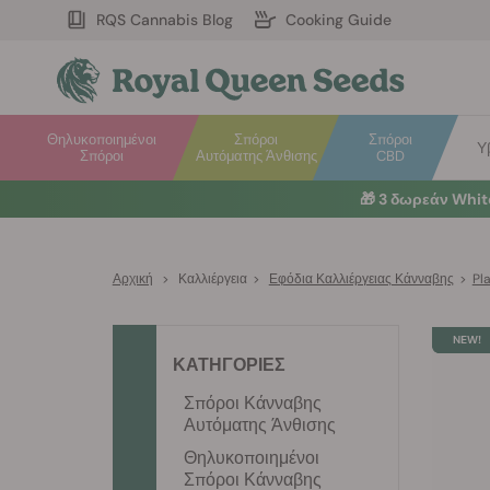
RQS Cannabis Blog
Cooking Guide
Θηλυκοποιημένοι
Σπόροι
Σπόροι
Υ
Σπόροι
Αυτόματης Άνθισης
CBD
🎁
3 δωρεάν Whi
Αρχική
>
Καλλιέργεια
>
Εφόδια Καλλιέργειας Κάνναβης
>
Pl
ΚΑΤΗΓΟΡΙΕΣ
Σπόροι Κάνναβης
Αυτόματης Άνθισης
Θηλυκοποιημένοι
Σπόροι Κάνναβης