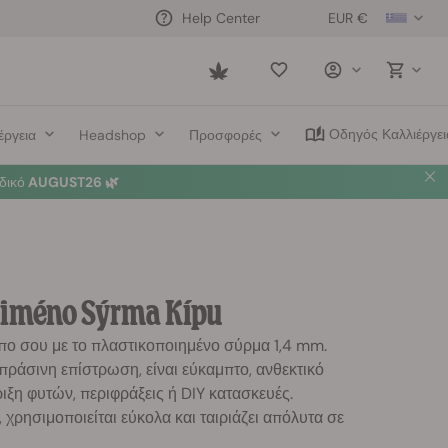
EUR €
Help Center
Saved
items
Οδηγός Καλλιέργει
έργεια
Headshop
Προσφορές
δικό
AUGUST26 🌿
iiméno Sýrma Kípu
πο σου με το πλαστικοποιημένο σύρμα 1,4 mm.
πράσινη επίστρωση, είναι εύκαμπτο, ανθεκτικό
ριξη φυτών, περιφράξεις ή DIY κατασκευές.
, χρησιμοποιείται εύκολα και ταιριάζει απόλυτα σε