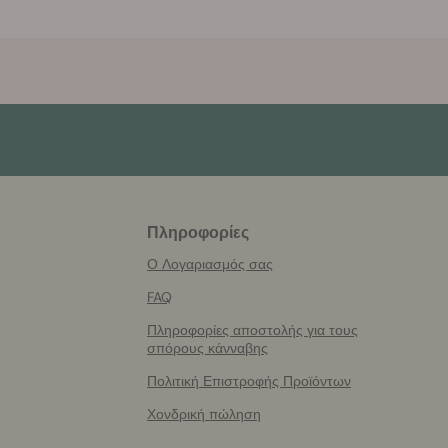
Πληροφορίες
More
helpful
Ο Λογαριασμός σας
info
FAQ
Πληροφορίες αποστολής για τους
σπόρους κάνναβης
Πολιτική Επιστροφής Προϊόντων
Χονδρική πώληση