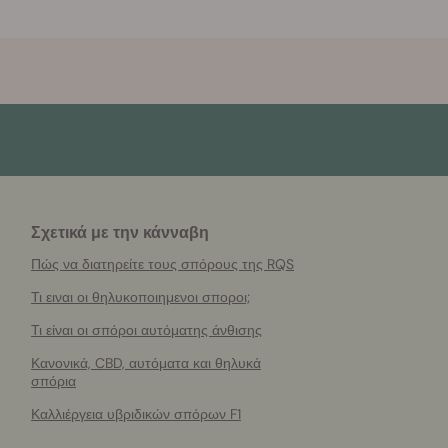
Σχετικά με την κάνναβη
Πώς να διατηρείτε τους σπόρους της RQS
Τι ειναι οι θηλυκοποιημενοι σποροι;
Τι είναι οι σπόροι αυτόματης άνθισης
Κανονικά, CBD, αυτόματα και θηλυκά
σπόρια
Καλλιέργεια υβριδικών σπόρων F1