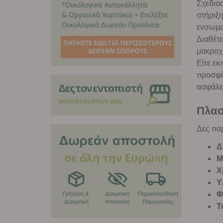
Σχεδιασ
στήριξ
ενσωματ
Διαθέτε
μακροχ
Είτε εκ
προσφέρ
ασφάλει
Πλασ
Δες παρ
Δ
Μ
Χ
Υ
Φ
Τ