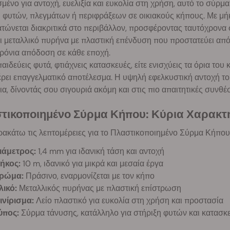
μένο για αντοχή, ευελιξία και ευκολία στη χρήση, αυτό το σύρμα
η φυτών, πλεγμάτων ή περιφράξεων σε οικιακούς κήπους. Με μή
ώνεται διακριτικά στο περιβάλλον, προσφέροντας ταυτόχρονα σ
ι μεταλλικό πυρήνα με πλαστική επένδυση που προστατεύει από
ρόνια απόδοση σε κάθε εποχή.
παιδεύεις φυτά, φτιάχνεις κατασκευές, είτε ενισχύεις τα όρια τ
ει επαγγελματικό αποτέλεσμα. Η υψηλή εφελκυστική αντοχή του
α, δίνοντάς σου σιγουριά ακόμη και στις πιο απαιτητικές συνθέσ
τικοποιημένο Σύρμα Κήπου: Κύρια Χαρακτ
ακάτω τις λεπτομέρειες για το Πλαστικοποιημένο Σύρμα Κήπου
ιάμετρος:
1,4 mm για ιδανική τάση και αντοχή
ήκος:
10 m, ιδανικό για μικρά και μεσαία έργα
ρώμα:
Πράσινο, εναρμονίζεται με τον κήπο
λικό:
Μεταλλικός πυρήνας με πλαστική επίστρωση
ινίρισμα:
Λείο πλαστικό για ευκολία στη χρήση και προστασία
ύπος:
Σύρμα τάνυσης, κατάλληλο για στήριξη φυτών και κατασκ