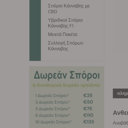
Σπόροι Κάνναβης με
CBD
Υβριδικοί Σπόροι
Κάνναβης F1
Μεικτά Πακέτα
Συλλογή Σπόρων
Κάνναβης
πληρ
Ανθε
Αναβάθμ