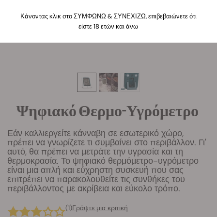
Κάνοντας κλικ στο ΣΥΜΦΩΝΩ & ΣΥΝΕΧΙΖΩ, επιβεβαιώνετε ότι
είστε 18 ετών και άνω
Ψηφιακό Θερμο-Υγρόμετρο
Εάν καλλιεργείτε κάνναβη σε εσωτερικό χώρο,
πρέπει να γνωρίζετε τι συμβαίνει στο περιβάλλον. Γι'
αυτό, θα πρέπει να μετράτε την υγρασία και τη
θερμοκρασία. Το ψηφιακό θερμόμετρο-υγρόμετρο
είναι μια απλή και εύχρηστη συσκευή που σας
επιτρέπει να παρακολουθείτε τις συνθήκες του
περιβάλλοντος με ακρίβεια και εύκολο τρόπο.
(
1
)
Γράψτε μια κριτική