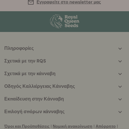
Εγγραφείτε στο newsletter μας
Πληροφορίες
More
helpful
Σχετικά με την RQS
info
Σχετικά με την κάνναβη
Οδηγός Καλλιέργειας Κάνναβης
Εκπαίδευση στην Κάνναβη
Επιλογή σπόρων κάνναβης
Όροι και Προϋποθέσεις
|
Νομική ανακοίνωση
|
Απόρρητο
|