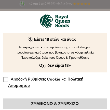
4.7 στα 5 από
58653 αξιολογήσεις
☀️
Summer Sales
: Έως και -50%
σε
επιλεγμένα
προϊόντα! ⏤
Αγοράστε Τώρα
🛍️
Είστε 18 ετών και άνω;
Το περιεχόμενο και τα προϊόντα της ιστοσελίδας μας
προορίζονται για άτομα που βρίσκονται σε νόμιμη ηλικία.
Παρακαλούμε, δείτε τους Όρους & Προϋποθέσεις.
Όχι, δεν είμαι 18+
Αποδοχή
Ρυθμίσεις Cookie
και
Πολιτική
Απορρήτου
ΣΥΜΦΩΝΩ & ΣΥΝΕΧΙΖΩ