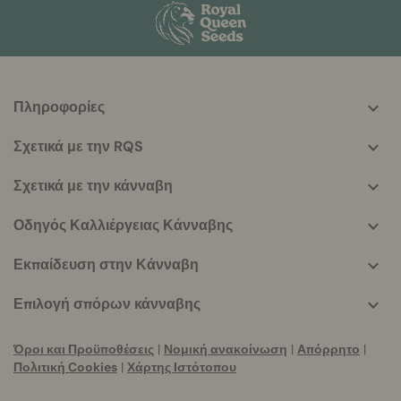
Πληροφορίες
More
helpful
Σχετικά με την RQS
info
Σχετικά με την κάνναβη
Οδηγός Καλλιέργειας Κάνναβης
Εκπαίδευση στην Κάνναβη
Επιλογή σπόρων κάνναβης
Όροι και Προϋποθέσεις
|
Νομική ανακοίνωση
|
Απόρρητο
|
Πολιτική Cookies
|
Χάρτης Ιστότοπου