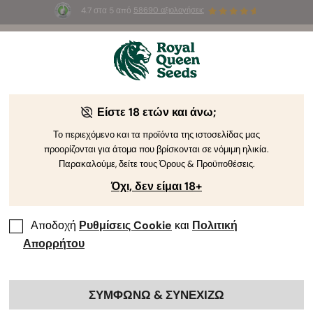
4.7 στα 5 από
58690 αξιολογήσεις
🎁
3 σπόρους White Widow Auto
ΔΩΡΕΑΝ για τους
πρώτους 100 που θα χρησιμοποιήσουν τον κωδικό
AUGUST26 🌿
Είστε 18 ετών και άνω;
Το περιεχόμενο και τα προϊόντα της ιστοσελίδας μας
προορίζονται για άτομα που βρίσκονται σε νόμιμη ηλικία.
Παρακαλούμε, δείτε τους Όρους & Προϋποθέσεις.
Όχι, δεν είμαι 18+
Αποδοχή
Ρυθμίσεις Cookie
και
Πολιτική
Απορρήτου
ΣΥΜΦΩΝΩ & ΣΥΝΕΧΙΖΩ