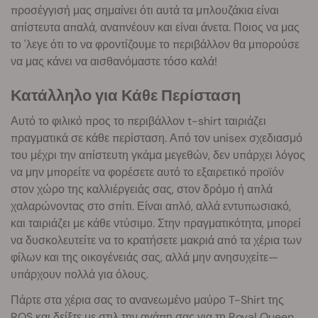
προσέγγισή μας σημαίνει ότι αυτά τα μπλουζάκια είναι
απίστευτα απαλά, αναπνέουν και είναι άνετα. Ποιος να μας
το 'λεγε ότι το να φροντίζουμε το περιβάλλον θα μπορούσε
να μας κάνει να αισθανόμαστε τόσο καλά!
Κατάλληλο για Κάθε Περίσταση
Αυτό το φιλικό προς το περιβάλλον t-shirt ταιριάζει
πραγματικά σε κάθε περίσταση. Από τον unisex σχεδιασμό
του μέχρι την απίστευτη γκάμα μεγεθών, δεν υπάρχει λόγος
να μην μπορείτε να φορέσετε αυτό το εξαιρετικό προϊόν
στον χώρο της καλλιέργειάς σας, στον δρόμο ή απλά
χαλαρώνοντας στο σπίτι. Είναι απλό, αλλά εντυπωσιακό,
και ταιριάζει με κάθε ντύσιμο. Στην πραγματικότητα, μπορεί
να δυσκολευτείτε να το κρατήσετε μακριά από τα χέρια των
φίλων και της οικογένειάς σας, αλλά μην ανησυχείτε—
υπάρχουν πολλά για όλους.
Πάρτε στα χέρια σας το ανανεωμένο μαύρο T-Shirt της
RQS και δείξτε με στιλ την αγάπη σας για τη Royal Queen