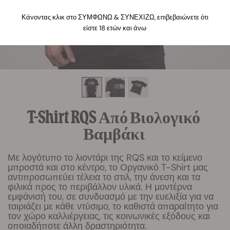
Κάνοντας κλικ στο ΣΥΜΦΩΝΩ & ΣΥΝΕΧΙΖΩ, επιβεβαιώνετε ότι
είστε 18 ετών και άνω
T-Shirt RQS Από Βιολογικό
Βαμβάκι
Με λογότυπο το λιοντάρι της RQS και το κείμενο
μπροστά και στο κέντρο, το Οργανικό T-Shirt μας
αντιπροσωπεύει τέλεια το στιλ, την άνεση και τα
φιλικά προς το περιβάλλον υλικά. Η μοντέρνα
εμφάνισή του, σε συνδυασμό με την ευελιξία για να
ταιριάζει με κάθε ντύσιμο, το καθιστά απαραίτητο για
τον χώρο καλλιέργειας, τις κοινωνικές εξόδους και
οποιαδήποτε άλλη δραστηριότητα.