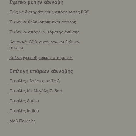
Σχετικά με την κάνναβη
Πώς να διατηρείτε τους σπόρους της RQS
Τι ειναι οι θηλυκοποιημενοι σποροι;
Τι είναι οι σπόροι αυτόματης άνθισης
Κανονικά, CBD, αυτόματα και θηλυκά
σπόρια
Καλλιέργεια υβριδικών σπόρων F1
Επιλογή σπόρων κάνναβης
Ποικιλίες πλούσιες σε THC
Ποικιλίες Με Μεγάλη Σοδειά
Ποικιλίες Sativa
Ποικιλίες Indica
Μοβ Ποικιλίες