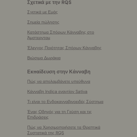
Σχετικά με την RQS
Σχετικά με Εμάς
Σημεία πώλησης
Κατάστημα Σπόρων Κάνναβης στο
Άμστερνταμ
Έλεγχος Ποιότητας Σπόρων Κάνναβης
Βιώσιμα Δωράκια
Εκπαίδευση στην Κάνναβη
Πώς να απολαμβάνετε υπεύθυνα
Κάνναβη Indica εναντίον Sativa
Τι είναι το Ενδοκανναβινοειδές Σύστημα
Ένας Οδηγός για τη Γεύση και τις
Επιδράσεις
Πώς να Χρησιμοποιήσετε τα Θρεπτικά
Συστατικά της RQS