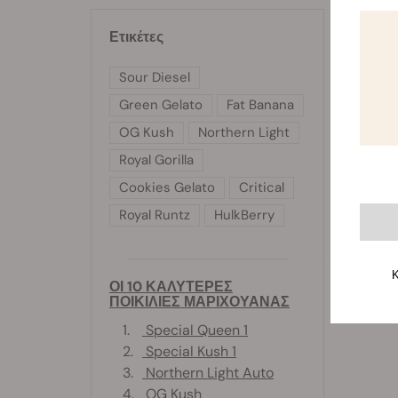
Ετικέτες
Sour Diesel
Green Gelato
Fat Banana
OG Kush
Northern Light
Royal Gorilla
Cookies Gelato
Critical
Royal Runtz
HulkBerry
Κ
ΟΙ 10 ΚΑΛΥΤΕΡΕΣ
ΠΟΙΚΙΛΙΕΣ ΜΑΡΙΧΟΥΑΝΑΣ
1.
Special Queen 1
2.
Special Kush 1
3.
Northern Light Auto
4.
OG Kush