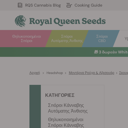
RQS Cannabis Blog
Cooking Guide
Θηλυκοποιημένοι
Σπόροι
Σπόροι
Υ
Σπόροι
Αυτόματης Άνθισης
CBD
🎁
3 δωρεάν Whi
Αρχική
>
Headshop
>
Μοντέρνα Ρούχα & Αξεσουάρ
>
Σκου
ΚΑΤΗΓΟΡΙΕΣ
Σπόροι Κάνναβης
Αυτόματης Άνθισης
Θηλυκοποιημένοι
Σπόροι Κάνναβης