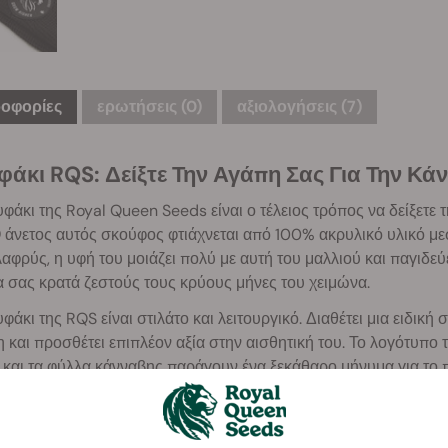
οφορίες
ερωτήσεις
(0)
αξιολογήσεις (7)
φάκι RQS: Δείξτε Την Αγάπη Σας Για Την Κά
φάκι της Royal Queen Seeds είναι ο τέλειος τρόπος να δείξετε 
 άνετος αυτός σκούφος φτιάχνεται από 100% ακρυλικό υλικό με
λαφρύς, η υφή του μοιάζει πολύ με αυτή του μαλλιού και παγιδ
 σας κρατά ζεστούς τους κρύους μήνες του χειμώνα.
φάκι της RQS είναι στιλάτο και λειτουργικό. Διαθέτει μια ειδικ
και προσθέτει επιπλέον αξία στην αισθητική του. Το λογότυπο τη
 και τα φύλλα κάνναβης παράγουν ένα ξεκάθαρο μήνυμα για το π
ιαθέσιμο σε ένα, βολικό μέγεθος και μπορείτε να επιλέξετε ανά