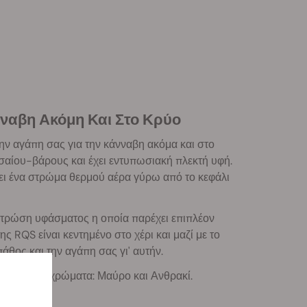
νναβη Ακόμη Και Στο Κρύο
την αγάπη σας για την κάνναβη ακόμα και στο
σαίου-βάρους και έχει εντυπωσιακή πλεκτή υφή.
εύει ένα στρώμα θερμού αέρα γύρω από το κεφάλι
ή στρώση υφάσματος η οποία παρέχει επιπλέον
ς RQS είναι κεντημένο στο χέρι και μαζί με το
άθος και την αγάπη σας γι' αυτήν.
μεσα σε δύο χρώματα: Μαύρο και Ανθρακί.