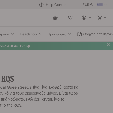
EUR €
Help Center
Saved
items
Οδηγός Καλλιέργει
έργεια
Headshop
Προσφορές
δικό
AUGUST26 🌿
 RQS
yal Queen Seeds είναι ένα ελαφρύ, ζεστό και
ανικό για τους χειμερινούς μήνες. Είναι τώρα
ιτικά χρώματα, ενώ έχει κεντημένο το
υπο της RQS.