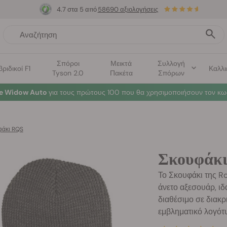
4.7 στα 5 από
58690 αξιολογήσεις
Σπόροι
Μεικτά
Συλλογή
βριδικοί F1
Καλλι
Tyson 2.0
Πακέτα
Σπόρων
te Widow Auto
για τους πρώτους 100 που θα χρησιμοποιήσουν τον κω
φάκι RQS
Σκουφάκι
Το Σκουφάκι της Ro
άνετο αξεσουάρ, ιδ
διαθέσιμο σε διακρ
εμβληματικό λογότ