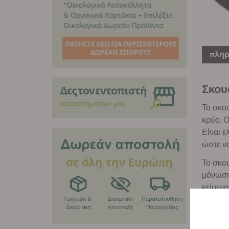
πληρ
Σκου
Το σκου
κρύο. Ο
Είναι ε
ώστε να
Το σκου
μόνωση 
κείμενο
Είναι δ