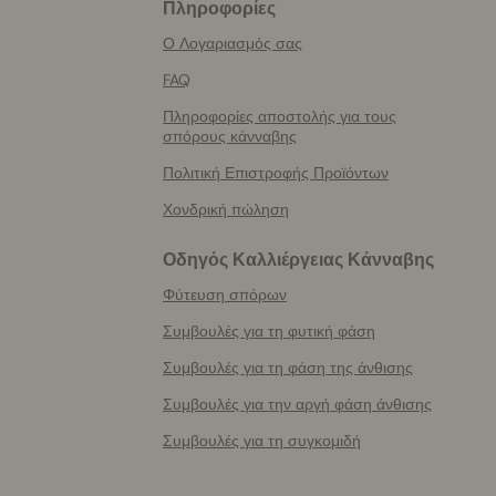
Πληροφορίες
More
helpful
Ο Λογαριασμός σας
info
FAQ
Πληροφορίες αποστολής για τους
σπόρους κάνναβης
Πολιτική Επιστροφής Προϊόντων
Χονδρική πώληση
Οδηγός Καλλιέργειας Κάνναβης
Φύτευση σπόρων
Συμβουλές για τη φυτική φάση
Συμβουλές για τη φάση της άνθισης
Συμβουλές για την αργή φάση άνθισης
Συμβουλές για τη συγκομιδή