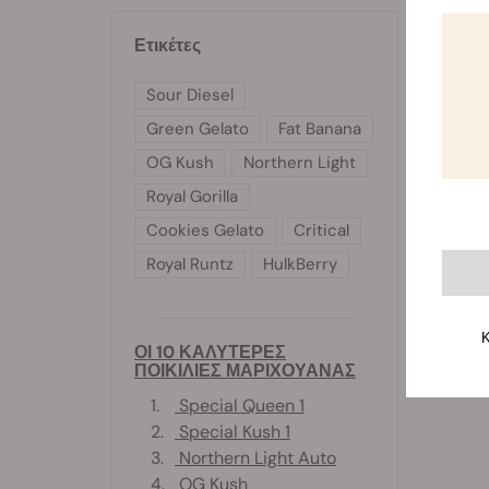
Το Καπέ
σε δύο
Ετικέτες
Sour Diesel
Green Gelato
Fat Banana
OG Kush
Northern Light
Royal Gorilla
Cookies Gelato
Critical
Royal Runtz
HulkBerry
Κ
ΟΙ 10 ΚΑΛΥΤΕΡΕΣ
ΠΟΙΚΙΛΙΕΣ ΜΑΡΙΧΟΥΑΝΑΣ
1.
Special Queen 1
2.
Special Kush 1
3.
Northern Light Auto
4.
OG Kush