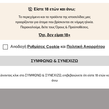
λο Trucker της RQS διαθέτει προσαρμοζόμενο μέγεθος ώστε να εί
 χρώματα: Μαύρο/Ανθρακί και Σκούρο Πράσινο.
Είστε 18 ετών και άνω;
Το περιεχόμενο και τα προϊόντα της ιστοσελίδας μας
προορίζονται για άτομα που βρίσκονται σε νόμιμη ηλικία.
Παρακαλούμε, δείτε τους Όρους & Προϋποθέσεις.
Όχι, δεν είμαι 18+
Αποδοχή
Ρυθμίσεις Cookie
και
Πολιτική Απορρήτου
ΣΥΜΦΩΝΩ & ΣΥΝΕΧΙΖΩ
άνοντας κλικ στο ΣΥΜΦΩΝΩ & ΣΥΝΕΧΙΖΩ, επιβεβαιώνετε ότι είστε 18 ετών κ
άνω