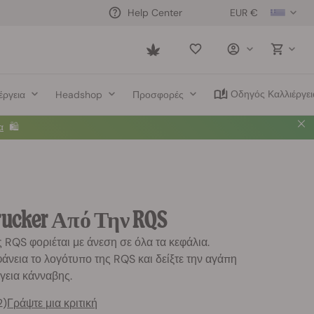
EUR €
Help Center
Saved
items
Οδηγός Καλλιέργει
έργεια
Headshop
Προσφορές
α
🛍️
ucker Από Την RQS
 RQS φοριέται με άνεση σε όλα τα κεφάλια.
νεια το λογότυπο της RQS και δείξτε την αγάπη
ργεια κάνναβης.
2)
Γράψτε μια κριτική