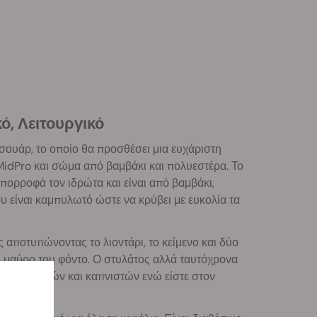
ό, Λειτουργικό
σουάρ, το οποίο θα προσθέσει μια ευχάριστη
 MidPro και σώμα από βαμβάκι και πολυεστέρα. Το
 απορροφά τον ιδρώτα και είναι από βαμβάκι,
υ είναι καμπυλωτό ώστε να κρύβει με ευκολία τα
 αποτυπώνοντας το λιοντάρι, το κείμενο και δύο
ο μαύρο του φόντο. Ο στυλάτος αλλά ταυτόχρονα
 καλλιεργητών και καπνιστών ενώ είστε στον