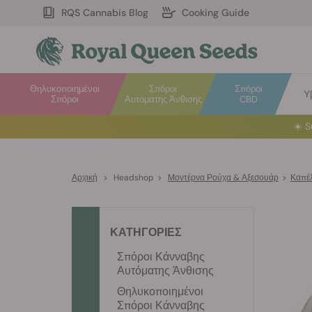
RQS Cannabis Blog
Cooking Guide
Θηλυκοποιημένοι
Σπόροι
Σπόροι
Υ
Σπόροι
Αυτόματης Άνθισης
CBD
☀️
S
Αρχική
>
Headshop
>
Μοντέρνα Ρούχα & Αξεσουάρ
>
Καπέλ
ΚΑΤΗΓΟΡΙΕΣ
Σπόροι Κάνναβης
Αυτόματης Άνθισης
Θηλυκοποιημένοι
Σπόροι Κάνναβης