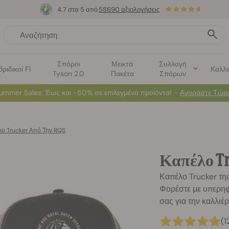
4.7 στα 5 από
58690 αξιολογήσεις
Σπόροι
Μεικτά
Συλλογή
βριδικοί F1
Καλλι
Tyson 2.0
Πακέτα
Σπόρων
ummer Sales
: Έως και -50% σε επιλεγμένα προϊόντα! ⏤
Αγοράστε Τώρ
ο Trucker Από Την RQS
Καπέλο Tr
Καπέλο Trucker της
Φορέστε με υπερηφά
σας για την καλλιέ
(1