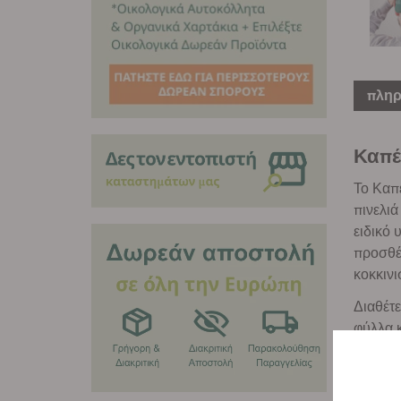
πληρ
Καπέ
Το Καπέ
πινελιά
ειδικό 
προσθέτ
κοκκινι
Διαθέτε
φύλλα κ
διακριτ
δρόμο.