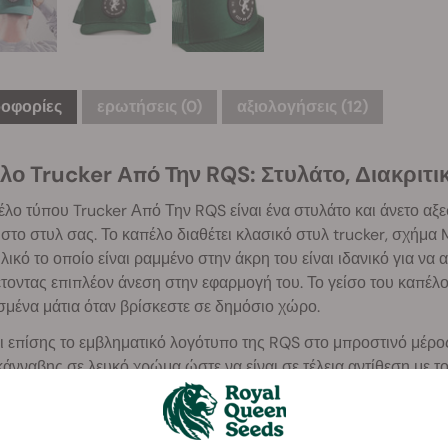
οφορίες
ερωτήσεις
(0)
αξιολογήσεις (12)
λο Trucker Από Την RQS: Στυλάτο, Διακριτικ
λο τύπου Trucker Από Την RQS είναι ένα στυλάτο και άνετο αξε
 στο στυλ σας. Το καπέλο διαθέτει κλασικό στυλ trucker, σχήμα
υλικό το οποίο είναι ραμμένο στην άκρη του είναι ιδανικό για να
οντας επιπλέον άνεση στην εφαρμογή του. Το γείσο του καπέλο
σμένα μάτια όταν βρίσκεστε σε δημόσιο χώρο.
ι επίσης το εμβληματικό λογότυπο της RQS στο μπροστινό μέρος
άνναβης σε λευκό χρώμα ώστε να είναι σε τέλεια αντίθεση με τ
ικός σχεδιασμός του σας επιτρέπει να κεντρίσετε το ενδιαφέρον