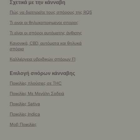
Σχετικά με την κάνναβη
Πώς να διατηρείτε τους σπόρους της RQS
Τι ειναι οι θηλυκοποιημενοι σποροι;
Τι είναι οι σπόροι αυτόματης άνθισης
Κανονικά, CBD, αυτόματα και θηλυκά
σπόρια
Καλλιέργεια υβριδικών σπόρων F1
Επιλογή σπόρων κάνναβης
Ποικιλίες πλούσιες σε THC
Ποικιλίες Με Μεγάλη Σοδειά
Ποικιλίες Sativa
Ποικιλίες Indica
Μοβ Ποικιλίες