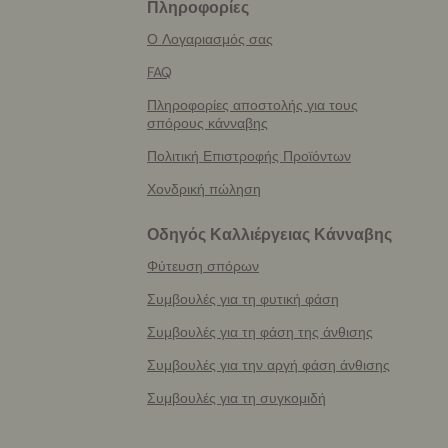
Πληροφορίες
More
helpful
Ο Λογαριασμός σας
info
FAQ
Πληροφορίες αποστολής για τους
σπόρους κάνναβης
Πολιτική Επιστροφής Προϊόντων
Χονδρική πώληση
Οδηγός Καλλιέργειας Κάνναβης
Φύτευση σπόρων
Συμβουλές για τη φυτική φάση
Συμβουλές για τη φάση της άνθισης
Συμβουλές για την αργή φάση άνθισης
Συμβουλές για τη συγκομιδή