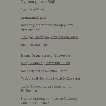
Σχετικά με την RQS
Σχετικά με Εμάς
Σημεία πώλησης
Κατάστημα Σπόρων Κάνναβης στο
Άμστερνταμ
Έλεγχος Ποιότητας Σπόρων Κάνναβης
Βιώσιμα Δωράκια
Εκπαίδευση στην Κάνναβη
Πώς να απολαμβάνετε υπεύθυνα
Κάνναβη Indica εναντίον Sativa
Τι είναι το Ενδοκανναβινοειδές Σύστημα
Ένας Οδηγός για τη Γεύση και τις
Επιδράσεις
Πώς να Χρησιμοποιήσετε τα Θρεπτικά
Συστατικά της RQS