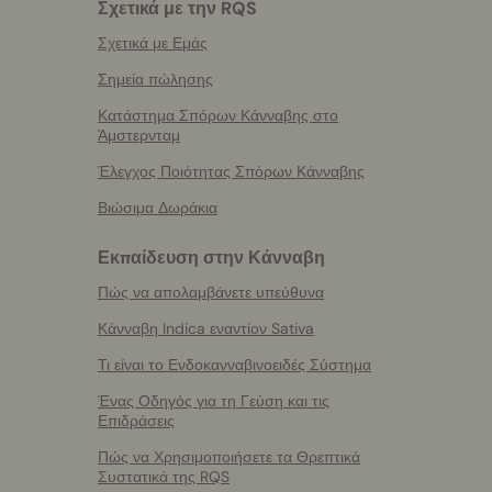
Σχετικά με την RQS
Σχετικά με Εμάς
Σημεία πώλησης
Κατάστημα Σπόρων Κάνναβης στο
Άμστερνταμ
Έλεγχος Ποιότητας Σπόρων Κάνναβης
Βιώσιμα Δωράκια
Εκπαίδευση στην Κάνναβη
Πώς να απολαμβάνετε υπεύθυνα
Κάνναβη Indica εναντίον Sativa
Τι είναι το Ενδοκανναβινοειδές Σύστημα
Ένας Οδηγός για τη Γεύση και τις
Επιδράσεις
Πώς να Χρησιμοποιήσετε τα Θρεπτικά
Συστατικά της RQS