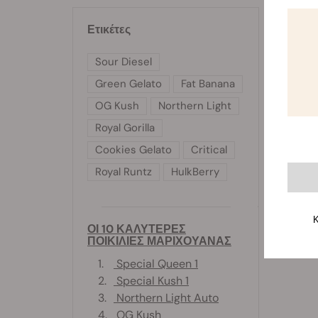
Ετικέτες
Sour Diesel
Green Gelato
Fat Banana
OG Kush
Northern Light
Royal Gorilla
Cookies Gelato
Critical
Royal Runtz
HulkBerry
Κ
ΟΙ 10 ΚΑΛΥΤΕΡΕΣ
ΠΟΙΚΙΛΙΕΣ ΜΑΡΙΧΟΥΑΝΑΣ
1.
Special Queen 1
2.
Special Kush 1
3.
Northern Light Auto
4.
OG Kush