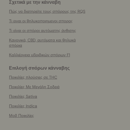
Σχετικά με την κάνναβη
Πώς να διατηρείτε τους σπόρους της RQS
Τι ειναι οι θηλυκοποιημενοι σποροι;
Τι είναι οι σπόροι αυτόματης άνθισης
Κανονικά, CBD, αυτόματα και θηλυκά
σπόρια
Καλλιέργεια υβριδικών σπόρων F1
Επιλογή σπόρων κάνναβης
Ποικιλίες πλούσιες σε THC
Ποικιλίες Με Μεγάλη Σοδειά
Ποικιλίες Sativa
Ποικιλίες Indica
Μοβ Ποικιλίες