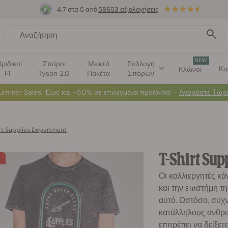
4.7 στα 5 από
58653 αξιολογήσεις
NEW
ριδικοί
Σπόροι
Μεικτά
Συλλογή
Κα
Κλώνοι
F1
Tyson 2.0
Πακέτα
Σπόρων
ummer Sales
: Έως και -50% σε επιλεγμένα προϊόντα! ⏤
Αγοράστε Τώρ
rt Supplies Department
T-Shirt Su
Οι καλλιεργητές κ
και την επιστήμη τη
αυτό. Ωστόσο, συχν
κατάλληλους ανθρώ
επιτρέπει να δείξετ