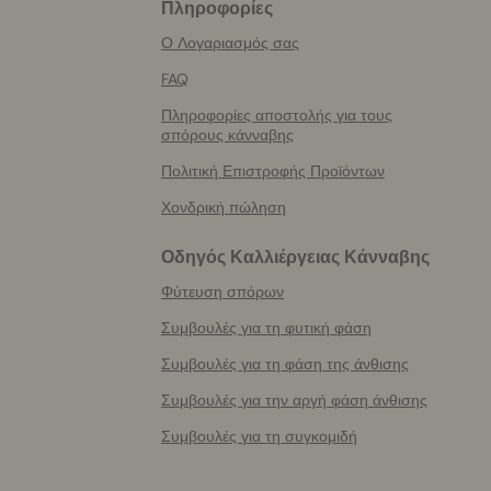
Πληροφορίες
More
helpful
Ο Λογαριασμός σας
info
FAQ
Πληροφορίες αποστολής για τους
σπόρους κάνναβης
Πολιτική Επιστροφής Προϊόντων
Χονδρική πώληση
Οδηγός Καλλιέργειας Κάνναβης
Φύτευση σπόρων
Συμβουλές για τη φυτική φάση
Συμβουλές για τη φάση της άνθισης
Συμβουλές για την αργή φάση άνθισης
Συμβουλές για τη συγκομιδή