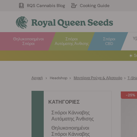
RQS Cannabis Blog
Cooking Guide
Υβ
Θηλυκοποιημένοι
Σπόροι
Σπόροι
Σπόροι
Αυτόματης Άνθισης
CBD
☀️
S
Αρχική
>
Headshop
>
Μοντέρνα Ρούχα & Αξεσουάρ
>
T-Shi
-25%
ΚΑΤΗΓΟΡΙΕΣ
Σπόροι Κάνναβης
Αυτόματης Άνθισης
Θηλυκοποιημένοι
Σπόροι Κάνναβης