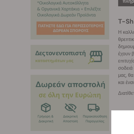
πληρ
T-Sh
Η καλλι
θρεπτικ
δημιουρ
έχουν β
επιτυχί
σοδειά 
μας, θα
και ένα
Διατίθε