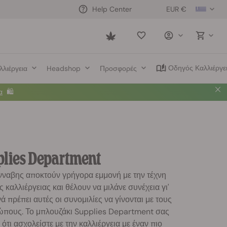
EUR €
Help Center
Saved
items
Οδηγός Καλλιέργε
λλιέργεια
Headshop
Προσφορές
α
🛍️
pplies Department
άνναβης αποκτούν γρήγορα εμμονή με την τέχνη
ς καλλιέργειας και θέλουν να μιλάνε συνέχεια γι'
ά πρέπει αυτές οι συνομιλίες να γίνονται με τους
πους. Το μπλουζάκι Supplies Department σας
ε ότι ασχολείστε με την καλλιέργεια με έναν πιο