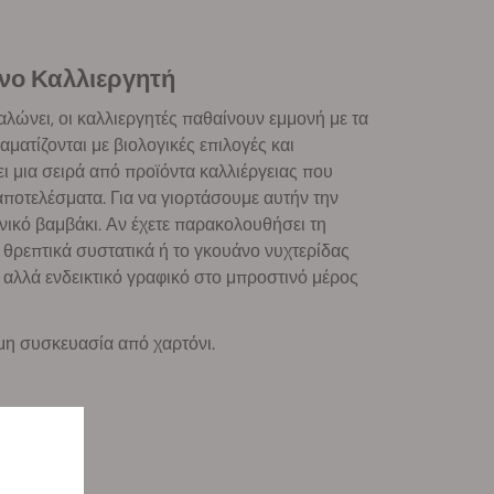
ένο Καλλιεργητή
λώνει, οι καλλιεργητές παθαίνουν εμμονή με τα
αματίζονται με βιολογικές επιλογές και
ι μια σειρά από προϊόντα καλλιέργειας που
ποτελέσματα. Για να γιορτάσουμε αυτήν την
ικό βαμβάκι. Αν έχετε παρακολουθήσει τη
 θρεπτικά συστατικά ή το γκουάνο νυχτερίδας
ό αλλά ενδεικτικό γραφικό στο μπροστινό μέρος
σιμη συσκευασία από χαρτόνι.