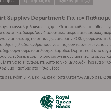
οφορίες
ερωτήσεις
(0)
αξιολογήσεις (0)
irt Supplies Department: Για τον Παθιασμ
έργεια κάνναβης ξεκινά ως χόμπι. Ωστόσο, καθώς το πάθος μεγα
ά συστατικά, δοκιμάζουν διαφορετικές μικροβιακές εισροές, πειρ
γούν απίστευτης ποιότητας χώματα. Στην RQS, έχουμε αναπτύξε
οηθήσει χιλιάδες ανθρώπους να επιτύχουν τα ονειρεμένα τους α
α, δημιουργήσαμε το μπλουζάκι Supplies Department από οργαν
σας να ευδοκιμεί χάρη στους ευεργετικούς μύκητες, τα οργανικά
 θέλετε να το επαναλάβετε. Αυτό το γκρι μπλουζάκι έχει ένα απλ
ν αριθμό παρτίδας στο πίσω μέρος.
ται σε μεγέθη S, M, L και XL και αποστέλλεται τυλιγμένο σε βιώ