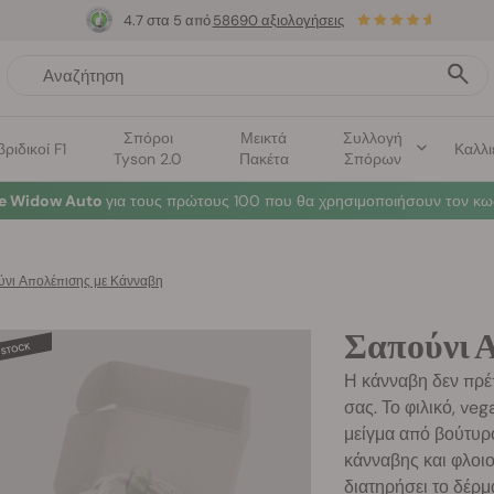
4.7 στα 5 από
58690 αξιολογήσεις
Σπόροι
Μεικτά
Συλλογή
βριδικοί F1
Καλλι
Tyson 2.0
Πακέτα
Σπόρων
te Widow Auto
για τους πρώτους 100 που θα χρησιμοποιήσουν τον κω
νι Απολέπισης με Κάνναβη
Σαπούνι 
Η κάνναβη δεν πρέπ
σας. Το φιλικό, ve
μείγμα από βούτυρ
κάνναβης και φλοι
διατηρήσει το δέρμ