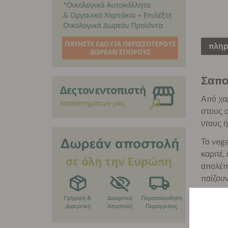
πληρ
Σαπο
Από χαρ
στους σ
ντους ή
Το veg
καριτέ,
απολέπι
παίζουν
την υγρ
των σπ
Για καλ