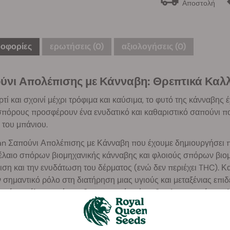
Αποστολή
οφορίες
ερωτήσεις
(0)
αξιολογήσεις (0)
ύνι Απολέπισης με Κάνναβη: Θρεπτικά Καλλ
τί και σχοινί μέχρι τρόφιμα και καύσιμα, το φυτό της κάνναβης 
πόρους προσφέρουν ένα ενυδατικό και καθαριστικό σαπούνι που
 του μπάνιου.
an Σαπούνι Απολέπισης με Κάνναβη που έχουμε δημιουργήσει πε
 έλαιο σπόρων βιομηχανικής κάνναβης και φλοιούς σπόρων βιομη
ση και την ενυδάτωση του δέρματος (ενώ δεν περιέχει THC). Κα
 σημαντικό ρόλο στη διατήρηση μιας υγιούς και μεταξένιας επιδ
ασία, το έλαιο σπόρων βιομηχανικής κάνναβης λειτουργεί ως π
όρων βοηθούν στην απαλή απομάκρυνση των νεκρών κυττάρων 
ύτερα αποτελέσματα, εφαρμόστε τη μπάρα απευθείας στο δέρμα σ