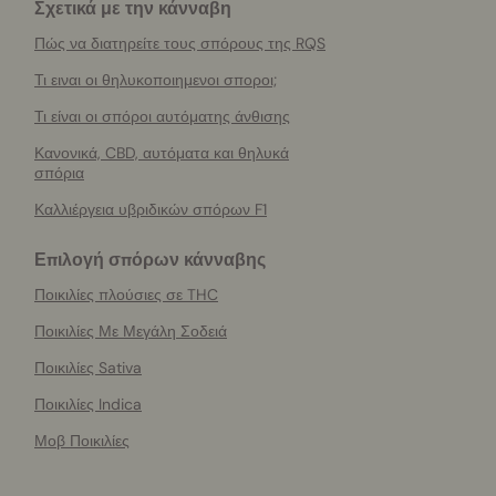
Σχετικά με την κάνναβη
Πώς να διατηρείτε τους σπόρους της RQS
Τι ειναι οι θηλυκοποιημενοι σποροι;
Τι είναι οι σπόροι αυτόματης άνθισης
Κανονικά, CBD, αυτόματα και θηλυκά
σπόρια
Καλλιέργεια υβριδικών σπόρων F1
Επιλογή σπόρων κάνναβης
Ποικιλίες πλούσιες σε THC
Ποικιλίες Με Μεγάλη Σοδειά
Ποικιλίες Sativa
Ποικιλίες Indica
Μοβ Ποικιλίες