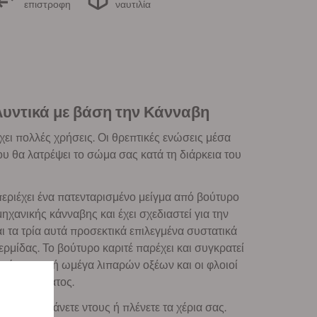
επιστροφη
ναυτιλία
υντικά με βάση την Κάνναβη
έχει πολλές χρήσεις. Οι θρεπτικές ενώσεις μέσα
 θα λατρέψει το σώμα σας κατά τη διάρκεια του
ριέχει ένα πατενταρισμένο μείγμα από βούτυρο
χανικής κάνναβης και έχει σχεδιαστεί για την
ι τα τρία αυτά προσεκτικά επιλεγμένα συστατικά
ερμίδας. Το βούτυρο καριτέ παρέχει και συγκρατεί
λούσια πηγή ωμέγα λιπαρών οξέων και οι φλοιοί
του δέρματος.
ας όταν κάνετε ντους ή πλένετε τα χέρια σας.