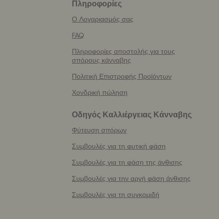
Πληροφορίες
More
helpful
Ο Λογαριασμός σας
info
FAQ
Πληροφορίες αποστολής για τους
σπόρους κάνναβης
Πολιτική Επιστροφής Προϊόντων
Χονδρική πώληση
Οδηγός Καλλιέργειας Κάνναβης
Φύτευση σπόρων
Συμβουλές για τη φυτική φάση
Συμβουλές για τη φάση της άνθισης
Συμβουλές για την αργή φάση άνθισης
Συμβουλές για τη συγκομιδή