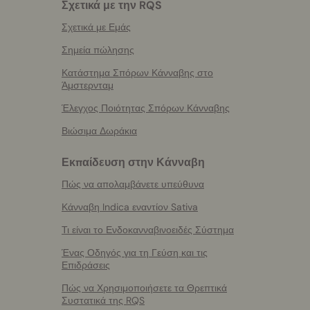
Σχετικά με την RQS
Σχετικά με Εμάς
Σημεία πώλησης
Κατάστημα Σπόρων Κάνναβης στο
Άμστερνταμ
Έλεγχος Ποιότητας Σπόρων Κάνναβης
Βιώσιμα Δωράκια
Εκπαίδευση στην Κάνναβη
Πώς να απολαμβάνετε υπεύθυνα
Κάνναβη Indica εναντίον Sativa
Τι είναι το Ενδοκανναβινοειδές Σύστημα
Ένας Οδηγός για τη Γεύση και τις
Επιδράσεις
Πώς να Χρησιμοποιήσετε τα Θρεπτικά
Συστατικά της RQS