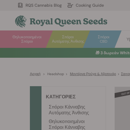
RQS Cannabis Blog
Cooking Guide
Θηλυκοποιημένοι
Σπόροι
Σπόροι
Υ
Σπόροι
Αυτόματης Άνθισης
CBD
🎁
3 δωρεάν Whi
Αρχική
>
Headshop
>
Μοντέρνα Ρούχα & Αξεσουάρ
>
Σαπού
ΚΑΤΗΓΟΡΙΕΣ
Σπόροι Κάνναβης
Αυτόματης Άνθισης
Θηλυκοποιημένοι
Σπόροι Κάνναβης