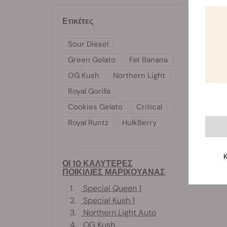
Καθώς η
κάνναβη
Ετικέτες
κρεμάσε
Sour Diesel
Green Gelato
Fat Banana
OG Kush
Northern Light
Royal Gorilla
Cookies Gelato
Critical
Royal Runtz
HulkBerry
Κ
ΟΙ 10 ΚΑΛΥΤΕΡΕΣ
ΠΟΙΚΙΛΙΕΣ ΜΑΡΙΧΟΥΑΝΑΣ
1.
Special Queen 1
2.
Special Kush 1
3.
Northern Light Auto
4.
OG Kush