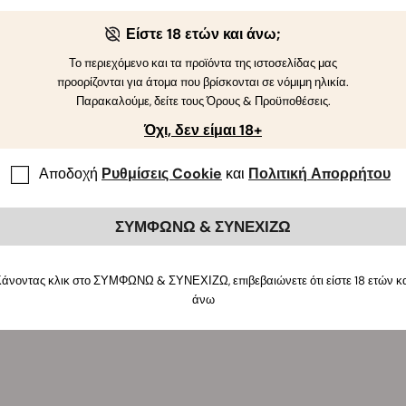
 RQS συνεχίζει να στρέφεται σε πιο βιώσιμα προϊόντα, εξασφα
ς είναι τυλιγμένη σε οικολογική συσκευασία. Έχουμε επίσης προ
Είστε 18 ετών και άνω;
τε το προϊόν κοντά στο ντους ή τον νιπτήρα σας.
Το περιεχόμενο και τα προϊόντα της ιστοσελίδας μας
προορίζονται για άτομα που βρίσκονται σε νόμιμη ηλικία.
Παρακαλούμε, δείτε τους Όρους & Προϋποθέσεις.
Όχι, δεν είμαι 18+
Αποδοχή
Ρυθμίσεις Cookie
και
Πολιτική Απορρήτου
ΣΥΜΦΩΝΩ & ΣΥΝΕΧΙΖΩ
άνοντας κλικ στο ΣΥΜΦΩΝΩ & ΣΥΝΕΧΙΖΩ, επιβεβαιώνετε ότι είστε 18 ετών κ
άνω