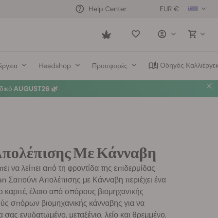
EUR €
Help Center
Saved
items
Οδηγός Καλλιέργει
έργεια
Headshop
Προσφορές
δικό
AUGUST26 🌿
Απολέπισης Με Κάνναβη
ει να λείπει από τη φροντίδα της επιδερμίδας
gan Σαπούνι Απολέπισης με Κάνναβη περιέχει ένα
ο καριτέ, έλαιο από σπόρους βιομηχανικής
ούς σπόρων βιομηχανικής κάνναβης για να
α σας ενυδατωμένο, μεταξένιο, λείο και θρεμμένο.