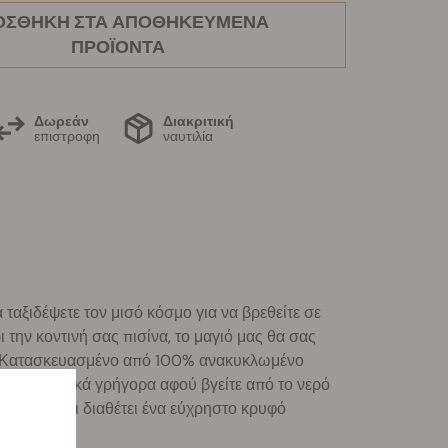
ΟΣΘΉΚΗ ΣΤΑ ΑΠΟΘΗΚΕΥΜΈΝΑ
ΠΡΟΪΌΝΤΑ
Δωρεάν
Διακριτική
επιστροφη
ναυτιλία
 ταξιδέψετε τον μισό κόσμο για να βρεθείτε σε
 την κοντινή σας πισίνα, το μαγιό μας θα σας
υλ. Κατασκευασμένο από 100% ανακυκλωμένο
ει εξαιρετικά γρήγορα αφού βγείτε από το νερό
υ μηρού και διαθέτει ένα εύχρηστο κρυφό