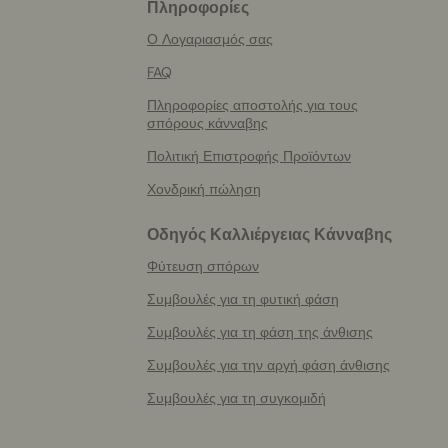
Πληροφορίες
More
helpful
Ο Λογαριασμός σας
info
FAQ
Πληροφορίες αποστολής για τους
σπόρους κάνναβης
Πολιτική Επιστροφής Προϊόντων
Χονδρική πώληση
Οδηγός Καλλιέργειας Κάνναβης
Φύτευση σπόρων
Συμβουλές για τη φυτική φάση
Συμβουλές για τη φάση της άνθισης
Συμβουλές για την αργή φάση άνθισης
Συμβουλές για τη συγκομιδή