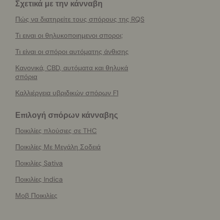
Σχετικά με την κάνναβη
Πώς να διατηρείτε τους σπόρους της RQS
Τι ειναι οι θηλυκοποιημενοι σποροι;
Τι είναι οι σπόροι αυτόματης άνθισης
Κανονικά, CBD, αυτόματα και θηλυκά
σπόρια
Καλλιέργεια υβριδικών σπόρων F1
Επιλογή σπόρων κάνναβης
Ποικιλίες πλούσιες σε THC
Ποικιλίες Με Μεγάλη Σοδειά
Ποικιλίες Sativa
Ποικιλίες Indica
Μοβ Ποικιλίες