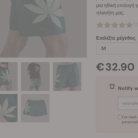
μια ηθική επιλογή 
πλανήτη μας.
(1
Επιλέξτε μέγεθος
M
€ 32.90
Notify w
I've rea
personal