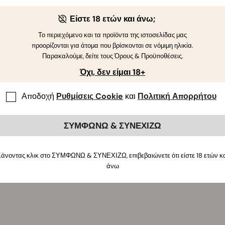
πό άνετο και φιλικό προς το περιβάλλον, αυτό το μαγιό σας προ
Είστε 18 ετών και άνω;
ας για το αγαπημένο σας βότανο. Με ένα μεγάλο πράσινο φύλλο
πο της Royal Queen Seeds στο μπροστινό μέρος, θα στείλετε έ
Το περιεχόμενο και τα προϊόντα της ιστοσελίδας μας
νθείτε προς τη σωστή παραλία ή πισίνα και μπορεί ακόμα και ν
προορίζονται για άτομα που βρίσκονται σε νόμιμη ηλικία.
Παρακαλούμε, δείτε τους Όρους & Προϋποθέσεις.
εδρία τροπικού καπνίσματος!
Όχι, δεν είμαι 18+
Αποδοχή
Ρυθμίσεις Cookie
και
Πολιτική Απορρήτου
ΣΥΜΦΩΝΩ & ΣΥΝΕΧΙΖΩ
άνοντας κλικ στο ΣΥΜΦΩΝΩ & ΣΥΝΕΧΙΖΩ, επιβεβαιώνετε ότι είστε 18 ετών κ
άνω