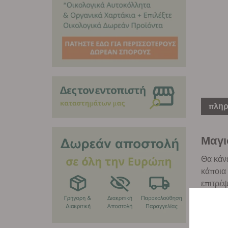
πληρ
Μαγι
Θα κάνε
κάποια 
επιτρέ
πολυεστ
με ένα 
φερμου