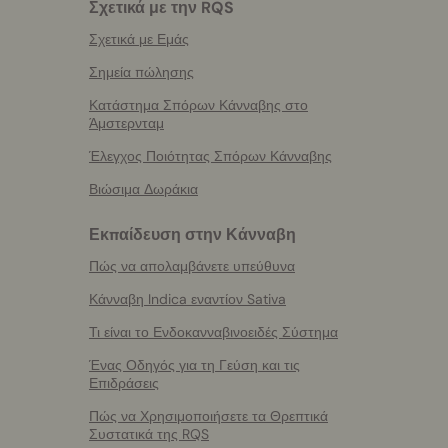
Σχετικά με την RQS
Σχετικά με Εμάς
Σημεία πώλησης
Κατάστημα Σπόρων Κάνναβης στο
Άμστερνταμ
Έλεγχος Ποιότητας Σπόρων Κάνναβης
Βιώσιμα Δωράκια
Εκπαίδευση στην Κάνναβη
Πώς να απολαμβάνετε υπεύθυνα
Κάνναβη Indica εναντίον Sativa
Τι είναι το Ενδοκανναβινοειδές Σύστημα
Ένας Οδηγός για τη Γεύση και τις
Επιδράσεις
Πώς να Χρησιμοποιήσετε τα Θρεπτικά
Συστατικά της RQS