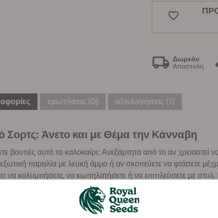
ΠΡ
Δωρεάν
Αποστολή
οφορίες
ερωτήσεις
(0)
αξιολογήσεις (1)
ό Σορτς: Άνετο και με Θέμα την Κάνναβη
τε βουτιές αυτό το καλοκαίρι; Ανεξάρτητα από το αν χρειαστεί να
εξωτική παραλία με λευκή άμμο ή αν σκοπεύετε να φτάσετε μέχρι
ψει να κολυμπήσετε, να κωπηλατήσετε ή να επιπλεύσετε με στ
έρα, το μαγιό σορτς της RQS είναι μαλακό στην αφή και στεγνών
περπάτημα βγαλμένο από το Baywatch. Φτάνει μέχρι τη μέση το
άρ.