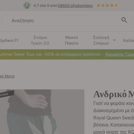
4.7 στα 5 από
58653 αξιολογήσεις
Σπόροι
Μεικτά
Συλλογή
βριδικοί F1
Καλλι
Tyson 2.0
Πακέτα
Σπόρων
ummer Sales
: Έως και -50% σε επιλεγμένα προϊόντα! ⏤
Αγοράστε Τώρ
κό Μαγιό
Ανδρικό 
Γιατί να φοράτε κοι
Διακοσμημένο με έ
Royal Queen Seeds,
βότανα. Κατασκευ
μαγιό σορτς της RQ