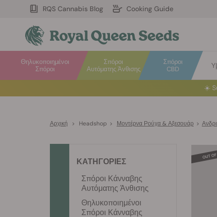
RQS Cannabis Blog
Cooking Guide
Θηλυκοποιημένοι
Σπόροι
Σπόροι
Υ
Σπόροι
Αυτόματης Άνθισης
CBD
☀️
S
Αρχική
>
Headshop
>
Μοντέρνα Ρούχα & Αξεσουάρ
>
Ανδρι
ΚΑΤΗΓΟΡΙΕΣ
Σπόροι Κάνναβης
Αυτόματης Άνθισης
Θηλυκοποιημένοι
Σπόροι Κάνναβης