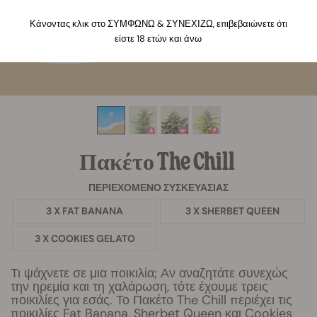
Κάνοντας κλικ στο ΣΥΜΦΩΝΩ & ΣΥΝΕΧΙΖΩ, επιβεβαιώνετε ότι
είστε 18 ετών και άνω
Πακέτο The Chill
ΠΕΡΙΕΧΌΜΕΝΟ ΣΥΣΚΕΥΑΣΊΑΣ
3 X FAT BANANA
3 X SHERBET QUEEN
3 X COOKIES GELATO
Τι ψάχνετε σε μια ποικιλία; Αν αναζητάτε συνεχώς
την ηρεμία και τη χαλάρωση, τότε έχουμε τρεις
ποικιλίες για εσάς. Το Πακέτο The Chill περιέχει τις
ποικιλίες Fat Banana, Sherbet Queen και Cookies