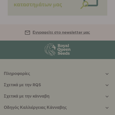
Εγγραφείτε στο newsletter μας
Πληροφορίες
More
helpful
Σχετικά με την RQS
info
Σχετικά με την κάνναβη
Οδηγός Καλλιέργειας Κάνναβης