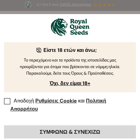
4.7 στα 5 από
58690 αξιολογήσεις
🎁
3 σπόρους White Widow Auto
ΔΩΡΕΑΝ για τους
πρώτους 100 που θα χρησιμοποιήσουν τον κωδικό
AUGUST26 🌿
Είστε 18 ετών και άνω;
Το περιεχόμενο και τα προϊόντα της ιστοσελίδας μας
προορίζονται για άτομα που βρίσκονται σε νόμιμη ηλικία.
Παρακαλούμε, δείτε τους Όρους & Προϋποθέσεις.
Όχι, δεν είμαι 18+
Αποδοχή
Ρυθμίσεις Cookie
και
Πολιτική
Απορρήτου
ΣΥΜΦΩΝΩ & ΣΥΝΕΧΙΖΩ