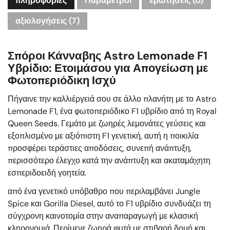
πληροφορίες
Παράμετροι
ερωτήσεις
(0)
αξιολογήσεις (7)
Σπόροι Κάνναβης Astro Lemonade F1
Υβρίδιο: Ετοιμάσου για Απογείωση με
Φωτοπεριόδικη Ισχύ
Πήγαινε την καλλιέργειά σου σε άλλο πλανήτη με το Astro
Lemonade F1, ένα φωτοπεριόδικο F1 υβρίδιο από τη Royal
Queen Seeds. Γεμάτο με ζωηρές λεμονάτες γεύσεις και
εξοπλισμένο με αξιόπιστη F1 γενετική, αυτή η ποικιλία
προσφέρει τεράστιες αποδόσεις, συνεπή ανάπτυξη,
περισσότερο έλεγχο κατά την ανάπτυξη και ακαταμάχητη
εσπεριδοειδή γοητεία.
από ένα γενετικό υπόβαθρο που περιλαμβάνει Jungle
Spice και Gorilla Diesel, αυτό το F1 υβρίδιο συνδυάζει τη
σύγχρονη καινοτομία στην αναπαραγωγή με κλασική
κληρονομιά. Περίμενε ζωηρά φυτά με στιβαρή δομή και