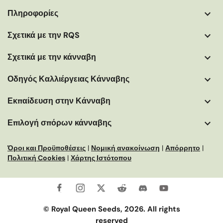
Πληροφορίες
More
helpful
Σχετικά με την RQS
info
Σχετικά με την κάνναβη
Οδηγός Καλλιέργειας Κάνναβης
Εκπαίδευση στην Κάνναβη
Επιλογή σπόρων κάνναβης
Όροι και Προϋποθέσεις
|
Νομική ανακοίνωση
|
Απόρρητο
|
Πολιτική Cookies
|
Χάρτης Ιστότοπου
© Royal Queen Seeds, 2026. All rights
reserved