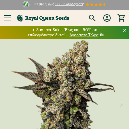
4.7 στα 5 από
58653 αξιολογήσεις
☀️
Summer Sales
: Έως και -50%
σε
επιλεγμένα
προϊόντα! ⏤
Αγοράστε Τώρα
🛍️