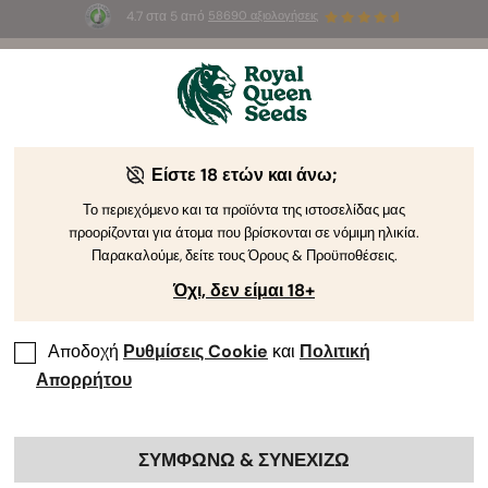
4.7 στα 5 από
58690 αξιολογήσεις
🎁
3 σπόρους White Widow Auto
ΔΩΡΕΑΝ για τους
πρώτους 100 που θα χρησιμοποιήσουν τον κωδικό
AUGUST26 🌿
Είστε 18 ετών και άνω;
Το περιεχόμενο και τα προϊόντα της ιστοσελίδας μας
προορίζονται για άτομα που βρίσκονται σε νόμιμη ηλικία.
Παρακαλούμε, δείτε τους Όρους & Προϋποθέσεις.
Όχι, δεν είμαι 18+
Αποδοχή
Ρυθμίσεις Cookie
και
Πολιτική
Απορρήτου
ΣΥΜΦΩΝΩ & ΣΥΝΕΧΙΖΩ