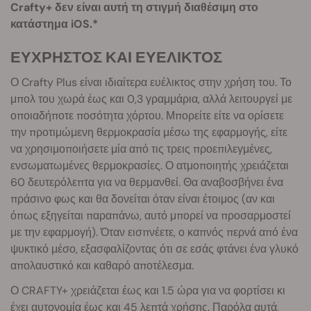
Crafty+ δεν είναι αυτή τη στιγμή διαθέσιμη στο
κατάστημα iOS.*
ΕΥΧΡΗΣΤΟΣ ΚΑΙ ΕΥΕΛΙΚΤΟΣ
Ο Crafty Plus είναι ιδιαίτερα ευέλικτος στην χρήση του. Το
μπολ του χωρά έως και 0,3 γραμμάρια, αλλά λειτουργεί με
οποιαδήποτε ποσότητα χόρτου. Μπορείτε είτε να ορίσετε
την προτιμώμενη θερμοκρασία μέσω της εφαρμογής, είτε
να χρησιμοποιήσετε μία από τις τρεις προεπιλεγμένες,
ενσωματωμένες θερμοκρασίες. Ο ατμοποιητής χρειάζεται
60 δευτερόλεπτα για να θερμανθεί. Θα αναβοσβήνει ένα
πράσινο φως και θα δονείται όταν είναι έτοιμος (αν και
όπως εξηγείται παραπάνω, αυτό μπορεί να προσαρμοστεί
με την εφαρμογή). Όταν εισπνέετε, ο καπνός περνά από ένα
ψυκτικό μέσο, εξασφαλίζοντας ότι σε εσάς φτάνει ένα γλυκό
απολαυστικό και καθαρό αποτέλεσμα.
Ο CRAFTY+ χρειάζεται έως και 1.5 ώρα για να φορτίσει κι
έχει αυτονομία έως και 45 λεπτά χρήσης. Παρόλα αυτά,