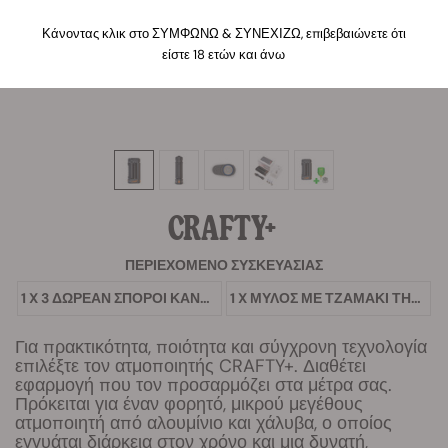
Κάνοντας κλικ στο ΣΥΜΦΩΝΩ & ΣΥΝΕΧΙΖΩ, επιβεβαιώνετε ότι
είστε 18 ετών και άνω
CRAFTY+
ΠΕΡΙΕΧΌΜΕΝΟ ΣΥΣΚΕΥΑΣΊΑΣ
1 X 3 ΔΩΡΕΆΝ ΣΠΌΡΟΙ ΚΆΝΝΑΒΗΣ
1 X ΜΎΛΟΣ ΜΕ ΤΖΑΜΆΚΙ ΤΗΣ RQS
Για πρακτικότητα, ποιότητα και σύγχρονη τεχνολογία
επιλέξτε τον ατμοποιητής CRAFTY+. Διαθέτει
εφαρμογή που τον προσαρμόζει στα μέτρα σας.
Πρόκειται για έναν φορητό, μικρού μεγέθους
ατμοποιητή από αλουμίνιο και χάλυβα, ο οποίος
εγγυάται διάρκεια στον χρόνο και μια δυνατή,