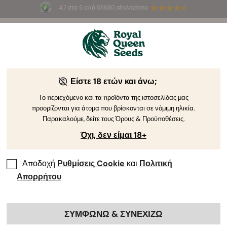
4.7 στα 5 από
58690 αξιολογήσεις
🎁
3 σπόρους White Widow Auto
ΔΩΡΕΑΝ για τους
πρώτους 100 που θα χρησιμοποιήσουν τον κωδικό
AUGUST26 🌿
Είστε 18 ετών και άνω;
Το περιεχόμενο και τα προϊόντα της ιστοσελίδας μας
προορίζονται για άτομα που βρίσκονται σε νόμιμη ηλικία.
Παρακαλούμε, δείτε τους Όρους & Προϋποθέσεις.
Όχι, δεν είμαι 18+
Αποδοχή
Ρυθμίσεις Cookie
και
Πολιτική
Απορρήτου
ΣΥΜΦΩΝΩ & ΣΥΝΕΧΙΖΩ