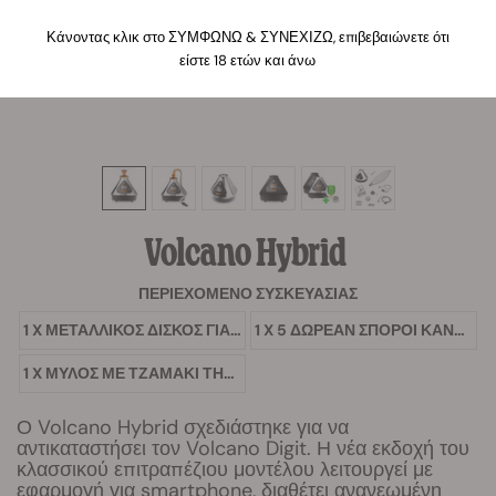
Κάνοντας κλικ στο ΣΥΜΦΩΝΩ & ΣΥΝΕΧΙΖΩ, επιβεβαιώνετε ότι
είστε 18 ετών και άνω
Volcano Hybrid
ΠΕΡΙΕΧΌΜΕΝΟ ΣΥΣΚΕΥΑΣΊΑΣ
1 X ΜΕΤΑΛΛΙΚΌΣ ΔΊΣΚΟΣ ΓΙΑ ΣΤΡΊΨΙΜΟ RQS
1 X 5 ΔΩΡΕΆΝ ΣΠΌΡΟΙ ΚΆΝΝΑΒΗΣ
1 X ΜΎΛΟΣ ΜΕ ΤΖΑΜΆΚΙ ΤΗΣ RQS
Ο Volcano Hybrid σχεδιάστηκε για να
αντικαταστήσει τον Volcano Digit. Η νέα εκδοχή του
κλασσικού επιτραπέζιου μοντέλου λειτουργεί με
εφαρμογή για smartphone, διαθέτει ανανεωμένη