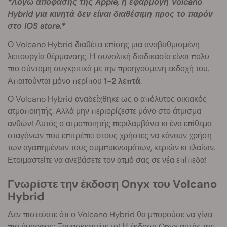
*Λόγω απόφασης της Apple, η εφαρμογή Volcano
Hybrid για κινητά δεν είναι διαθέσιμη προς το παρόν
στο iOS store.*
Ο Volcano Hybrid διαθέτει επίσης μια αναβαθμισμένη
λειτουργία θέρμανσης. Η συνολική διαδικασία είναι πολύ
πιο σύντομη συγκριτικά με την προηγούμενη εκδοχή του.
Απαιτούνται μόνο περίπου
1-2 λεπτά
.
Ο Volcano Hybrid αναδείχθηκε ως ο απόλυτος οικιακός
ατμοποιητής. Αλλά μην περιορίζεστε μόνο στο άτμισμα
ανθών! Αυτός ο ατμοποιητής περιλαμβάνει κι ένα επίθεμα
σταγόνων που επιτρέπει στους χρήστες να κάνουν χρήση
των αγαπημένων τους συμπυκνωμάτων, κεριών κι ελαίων.
Ετοιμαστείτε να ανεβάσετε τον ατμό σας σε νέα επίπεδα!
Γνωρίστε την έκδοση Onyx του Volcano
Hybrid
Δεν πιστεύατε ότι ο Volcano Hybrid θα μπορούσε να γίνει
πιο όμορφος; Ξανασκεφτείτε το! Η έκδοση Onyx αυτής της