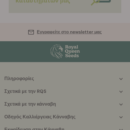
Εγγραφείτε στο newsletter μας
Πληροφορίες
More
helpful
Σχετικά με την RQS
info
Σχετικά με την κάνναβη
Οδηγός Καλλιέργειας Κάνναβης
Εκπαίδευση στην Κάνναβη