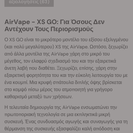
αξιολογήσεις (63)
AirVape - XS GO: Για Όσους Δεν
Αντέχουν Τους Περιορισμούς
Ο XS GO είναι το μικρότερο μοντέλο του εξίσου εξελιγμένου
(και πολύ μεγαλύτερου) XS της AirVape. Ωστόσο, ξεχωρίζει
από άλλα μοντέλα της AirVape χάρη στο μικρό του
μέγεθος, τον ελαφρύ σχεδιασμό του και την εξαιρετικά
άνετη λαβή που διαθέτει. Ξεχωρίζει, επίσης, χάρη στην
εξαιρετική φορητότητα του και την εύκολη λειτουργία του με
ένα κουμπί. Μια κρυφή σπάτουλα διπλής όψης βρίσκεται
στο κομψό πίσω μέρος του ατμοποιητή για γρήγορο
καθαρισμό μεταξύ των χρήσεων.
Η τελευταία δημιουργία της AirVape ενσωματώνει την
πρωτοποριακή τεχνολογία σε μια εκπληκτικά μικρή
συσκευή. Ένας συνδυασμός αγωγής και συναγωγής για τη
θέρμανση της συσκευής εξασφαλίζει καλή απόδοση και