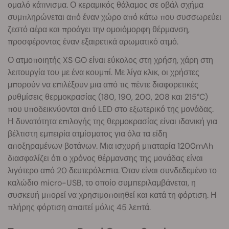
ομαλό κάπνισμα. Ο κεραμικός θάλαμος σε οβάλ σχήμα
συμπληρώνεται από έναν χώρο από κάτω που συσσωρεύει
ζεστό αέρα και προάγει την ομοιόμορφη θέρμανση,
προσφέροντας έναν εξαιρετικά αρωματικό ατμό.
Ο ατμοποιητής XS GO είναι εύκολος στη χρήση, χάρη στη
λειτουργία του με ένα κουμπί. Με λίγα κλικ, οι χρήστες
μπορούν να επιλέξουν μια από τις πέντε διαφορετικές
ρυθμίσεις θερμοκρασίας (180, 190, 200, 208 και 215°C)
που υποδεικνύονται από LED στο εξωτερικό της μονάδας.
Η δυνατότητα επιλογής της θερμοκρασίας είναι ιδανική για
βέλτιστη εμπειρία ατμίσματος για όλα τα είδη
αποξηραμένων βοτάνων. Μια ισχυρή μπαταρία 1200mAh
διασφαλίζει ότι ο χρόνος θέρμανσης της μονάδας είναι
λιγότερο από 20 δευτερόλεπτα. Όταν είναι συνδεδεμένο το
καλώδιο micro-USB, το οποίο συμπεριλαμβάνεται, η
συσκευή μπορεί να χρησιμοποιηθεί και κατά τη φόρτιση. Η
πλήρης φόρτιση απαιτεί μόλις 45 λεπτά.