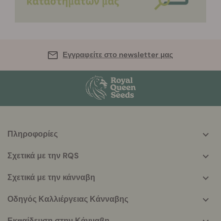
Εγγραφείτε στο newsletter μας
Πληροφορίες
More
helpful
Σχετικά με την RQS
info
Σχετικά με την κάνναβη
Οδηγός Καλλιέργειας Κάνναβης
Εκπαίδευση στην Κάνναβη