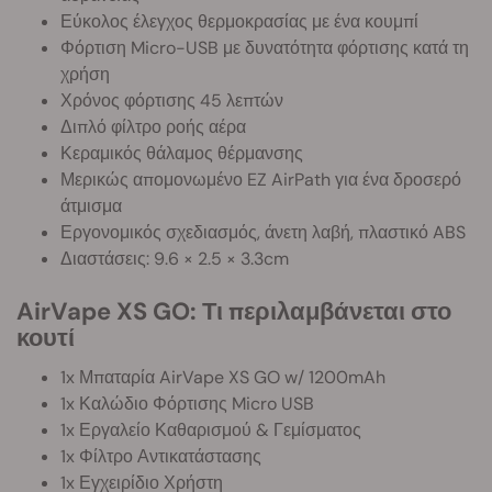
Εύκολος έλεγχος θερμοκρασίας με ένα κουμπί
Φόρτιση Micro-USB με δυνατότητα φόρτισης κατά τη
χρήση
Χρόνος φόρτισης 45 λεπτών
Διπλό φίλτρο ροής αέρα
Κεραμικός θάλαμος θέρμανσης
Μερικώς απομονωμένο EZ AirPath για ένα δροσερό
άτμισμα
Εργονομικός σχεδιασμός, άνετη λαβή, πλαστικό ABS
Διαστάσεις: 9.6 × 2.5 × 3.3cm
AirVape XS GO: Τι περιλαμβάνεται στο
κουτί
1x Μπαταρία AirVape XS GO w/ 1200mAh
1x Καλώδιο Φόρτισης Micro USB
1x Εργαλείο Καθαρισμού & Γεμίσματος
1x Φίλτρο Αντικατάστασης
1x Εγχειρίδιο Χρήστη