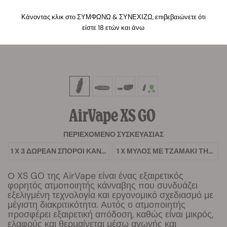
Κάνοντας κλικ στο ΣΥΜΦΩΝΩ & ΣΥΝΕΧΙΖΩ, επιβεβαιώνετε ότι
είστε 18 ετών και άνω
AirVape XS GO
ΠΕΡΙΕΧΌΜΕΝΟ ΣΥΣΚΕΥΑΣΊΑΣ
1 X 3 ΔΩΡΕΆΝ ΣΠΌΡΟΙ ΚΆΝΝΑΒΗΣ
1 X ΜΎΛΟΣ ΜΕ ΤΖΑΜΆΚΙ ΤΗΣ RQS
Ο XS GO της AirVape είναι ένας εξαιρετικός
φορητός ατμοποιητής κάνναβης που συνδυάζει
εξελιγμένη τεχνολογία και εργονομικό σχεδιασμό με
μέγιστη διακριτικότητα. Αυτός ο ατμοποιητής
προσφέρει εξαιρετική απόδοση, καθώς είναι μικρός,
ελαφρύς και θερμαίνεται μέσω αγωγής και