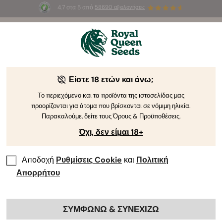
4.7 στα 5 από
58690 αξιολογήσεις
🎁
3 σπόρους White Widow Auto
ΔΩΡΕΑΝ για τους
πρώτους 100 που θα χρησιμοποιήσουν τον κωδικό
AUGUST26 🌿
Είστε 18 ετών και άνω;
Το περιεχόμενο και τα προϊόντα της ιστοσελίδας μας
προορίζονται για άτομα που βρίσκονται σε νόμιμη ηλικία.
Παρακαλούμε, δείτε τους Όρους & Προϋποθέσεις.
Όχι, δεν είμαι 18+
Αποδοχή
Ρυθμίσεις Cookie
και
Πολιτική
Απορρήτου
ΣΥΜΦΩΝΩ & ΣΥΝΕΧΙΖΩ