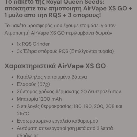
Tο πακετο της Royal Queen Seeds:
αποκτηστε τον ατμοποιητη AirVape XS GO +
1 μυλο απο τηn RQS + 3 σπορους!
Το πακέτο προσφοράς που έχουμε ετοιμάσει για τον
Ατμοποιητή AirVape XS GO περιλαμβάνει δωρεάν
1x RQS Grinder
3x Έξτρα σπόρους RQS (Επιλέγονται τυχαία)
Χαρακτηριστικά AirVape XS GO
Κατάλληλος για τριμμένα βότανα
Ελαφρύς (57g)
Σύντομος χρόνος θέρμανσης 20 δευτερολέπτων
Μπαταρία 1200 mAh
5 επιλογές θερμοκρασίας: 180, 190, 200, 208 και
215°C
Ενσωματωμένο εργαλείο καθαρισμού
Αυτόματη απενεργοποίηση μετά από 3 λεπτά
αδράνειας