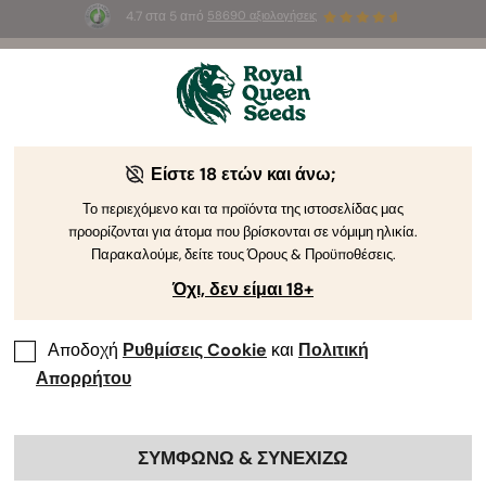
4.7 στα 5 από
58690 αξιολογήσεις
🎁
3 σπόρους White Widow Auto
ΔΩΡΕΑΝ για τους
πρώτους 100 που θα χρησιμοποιήσουν τον κωδικό
AUGUST26 🌿
Είστε 18 ετών και άνω;
Το περιεχόμενο και τα προϊόντα της ιστοσελίδας μας
προορίζονται για άτομα που βρίσκονται σε νόμιμη ηλικία.
Παρακαλούμε, δείτε τους Όρους & Προϋποθέσεις.
Όχι, δεν είμαι 18+
Αποδοχή
Ρυθμίσεις Cookie
και
Πολιτική
Απορρήτου
ΣΥΜΦΩΝΩ & ΣΥΝΕΧΙΖΩ