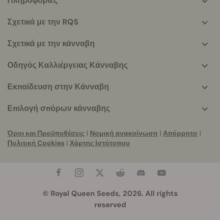
Πληροφορίες
More
helpful
Σχετικά με την RQS
info
Σχετικά με την κάνναβη
Οδηγός Καλλιέργειας Κάνναβης
Εκπαίδευση στην Κάνναβη
Επιλογή σπόρων κάνναβης
Όροι και Προϋποθέσεις
|
Νομική ανακοίνωση
|
Απόρρητο
|
Πολιτική Cookies
|
Χάρτης Ιστότοπου
© Royal Queen Seeds, 2026. All rights
reserved