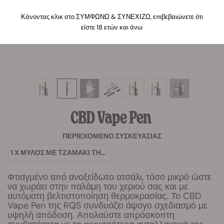
Κάνοντας κλικ στο ΣΥΜΦΩΝΩ & ΣΥΝΕΧΙΖΩ, επιβεβαιώνετε ότι
είστε 18 ετών και άνω
+ 7
CBD
Vape Pen
ΠΕΡΙΕΧΌΜΕΝΟ ΣΥΣΚΕΥΑΣΊΑΣ
1 X ΜΎΛΟΣ ΜΕ ΤΖΑΜΆΚΙ ΤΗΣ RQS
Φτιαγμένο από ανοξείδωτο ατσάλι, τόσο μικρό ώστε
να χωράει στην παλάμη του χεριού σας και με
αυτόματη βελτιστοποίηση θερμοκρασίας. Το CBD
Vape Pen της RQS συνδυάζει άψογο σχεδιασμό με
υψηλή απόδοση. Απολαύστε απρόσκοπτη