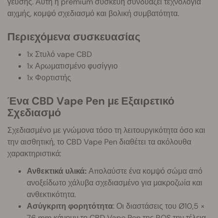
γεύσης. Αυτή η premium συσκευή συνδυάζει τεχνολογία
αιχμής, κομψό σχεδιασμό και βολική συμβατότητα.
Περιεχόμενα συσκευασίας
1x Στυλό vape CBD
1x Αρωματισμένο φυσίγγιο
1x Φορτιστής
Ένα CBD Vape Pen με Εξαιρετικό
Σχεδιασμό
Σχεδιασμένο με γνώμονα τόσο τη λειτουργικότητα όσο και
την αισθητική, το CBD Vape Pen διαθέτει τα ακόλουθα
χαρακτηριστικά:
Ανθεκτικά υλικά:
Απολαύστε ένα κομψό σώμα από
ανοξείδωτο χάλυβα σχεδιασμένο για μακροζωία και
ανθεκτικότητα.
Ασύγκριτη φορητότητα
: Οι διαστάσεις του Ø10,5 ×
76 mm κάνουν το CBD Vape Pen της RQS την τέλεια