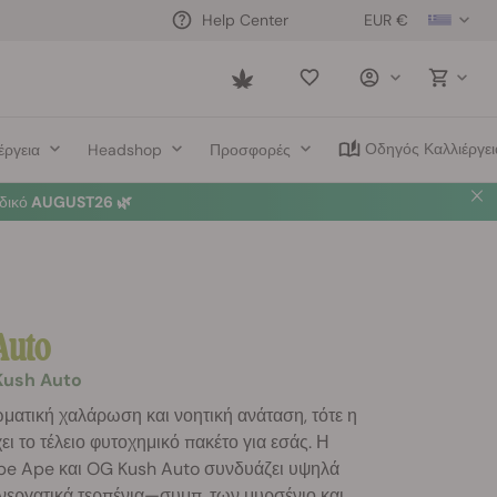
EUR €
Help Center
Saved
items
Οδηγός Καλλιέργει
έργεια
Headshop
Προσφορές
δικό
AUGUST26 🌿
Auto
Kush Auto
ματική χαλάρωση και νοητική ανάταση, τότε η
ι το τέλειο φυτοχημικό πακέτο για εσάς. Η
pe Ape και OG Kush Auto συνδυάζει υψηλά
νεργατικά τερπένια—συμπ. των μυρσένιο και