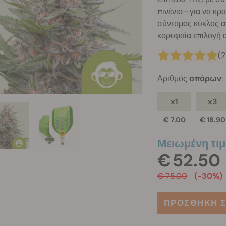
πινένιο—για να κρα
σύντομος κύκλος αν
κορυφαία επιλογή 
(2
Αριθμός
σπόρων
:
x1
x3
€ 7.00
€ 18.90
Μειωμένη τιμ
€ 52.50
€ 75.00
(-30%)
ΠΡΟΣΘΗΚΗ Σ