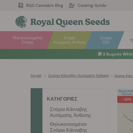
RQS Cannabis Blog
Cooking Guide
Θηλυκοποιημένοι
Σπόροι
Σπόροι
Υ
Σπόροι
Αυτόματης Άνθισης
CBD
🎁
3 δωρεάν Whi
Αρχική
>
Σπόροι Κάνναβης Αυτόματης Άνθισης
>
Grape Ape
ΚΑΤΗΓΟΡΙΕΣ
-30%
Σπόροι Κάνναβης
Αυτόματης Άνθισης
Θηλυκοποιημένοι
Σπόροι Κάνναβης