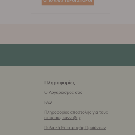
ΟΙ 10 ΚΑΛΥΤΕΡΟΙ ΣΠΟΡΟΙ
Πληροφορίες
More
helpful
Ο Λογαριασμός σας
info
FAQ
Πληροφορίες αποστολής για τους
σπόρους κάνναβης
Πολιτική Επιστροφής Προϊόντων