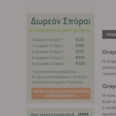
πληρ
Grap
Η Grape
γεύσει
ποικιλί
Grap
Η ποικι
Kush Au
ο συνδυ
τερπένι