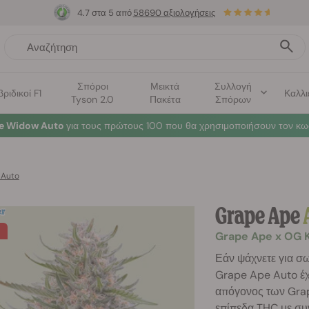
4.7 στα 5 από
58690 αξιολογήσεις
Σπόροι
Μεικτά
Συλλογή
βριδικοί F1
Καλλι
Tyson 2.0
Πακέτα
Σπόρων
te Widow Auto
για τους πρώτους 100 που θα χρησιμοποιήσουν τον κω
 Auto
Grape Ape
Grape Ape x OG 
Εάν ψάχνετε για σω
Grape Ape Auto έχε
απόγονος των Gra
επίπεδα THC με συ