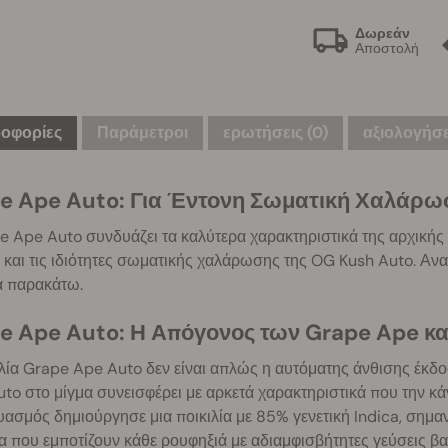
Δωρεάν
Αποστολή
οφορίες
Παράμετροι
ερωτήσεις
(0)
αξιολογήσε
e Ape Auto: Για Έντονη Σωματική Χαλάρω
 Ape Auto συνδυάζει τα καλύτερα χαρακτηριστικά της αρχικής 
ς και τις ιδιότητες σωματικής χαλάρωσης της OG Kush Auto. Α
α παρακάτω.
e Ape Auto: Η Απόγονος των Grape Ape κα
λία Grape Ape Auto δεν είναι απλώς η αυτόματης άνθισης έκδ
to στο μίγμα συνεισφέρει με αρκετά χαρακτηριστικά που την κάν
ασμός δημιούργησε μια ποικιλία με 85% γενετική Indica, σημαντ
α που εμποτίζουν κάθε ρουφηξιά με αδιαμφισβήτητες γεύσεις β