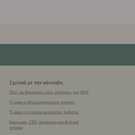
Σχετικά με την κάνναβη
Πώς να διατηρείτε τους σπόρους της RQS
Τι ειναι οι θηλυκοποιημενοι σποροι;
Τι είναι οι σπόροι αυτόματης άνθισης
Κανονικά, CBD, αυτόματα και θηλυκά
σπόρια