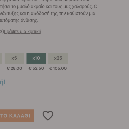
τήσει το μυαλό ακμαίο και τους μυς χαλαρούς. Ο
άπτυξης και η απόδοσή της, την καθιστούν μια
αυτόματης άνθισης.
3)
Γράψτε μια κριτική
x5
x10
x25
€ 28.00
€ 52.50
€ 105.00
ή!
ΤΟ ΚΑΛΑΘΙ