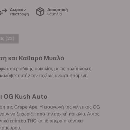
Δωρεάν
Διακριτική
επιστροφη
ναυτιλία
ις (22)
ση και Καθαρό Μυαλό
φωτοπεριοδικής ποικιλίας με τις πολύπλοκες
νακαλύψτε αυτήν την ταχέως αναπτυσσόμενη
ι OG Kush Auto
οση της Grape Ape. Η εισαγωγή της γενετικής OG
ουν να ξεχωρίζει από την αρχική ποικιλία. Αυτός
ικά επίπεδα THC και ιδιαίτερα πικάντικα
ατόμουρου.