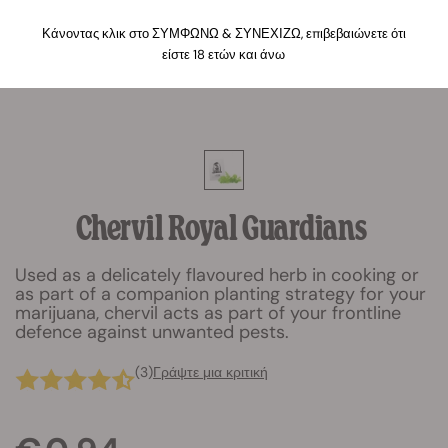
Κάνοντας κλικ στο ΣΥΜΦΩΝΩ & ΣΥΝΕΧΙΖΩ, επιβεβαιώνετε ότι
είστε 18 ετών και άνω
Chervil Royal Guardians
Used as a delicately flavoured herb in cooking or
as part of a companion planting strategy for your
marijuana, chervil acts as part of your frontline
defence against unwanted pests.
(3)
Γράψτε μια κριτική