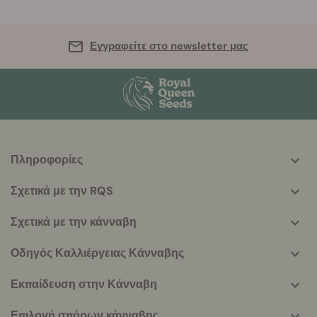
Εγγραφείτε στο newsletter μας
Πληροφορίες
More
helpful
Σχετικά με την RQS
info
Σχετικά με την κάνναβη
Οδηγός Καλλιέργειας Κάνναβης
Εκπαίδευση στην Κάνναβη
Επιλογή σπόρων κάνναβης