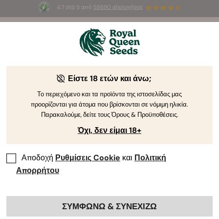
4.7 στα 5 από
58690 αξιολογήσεις
🎁
3 σπόρους White Widow Auto
ΔΩΡΕΑΝ για τους
πρώτους 100 που θα χρησιμοποιήσουν τον κωδικό
AUGUST26 🌿
Είστε 18 ετών και άνω;
Το περιεχόμενο και τα προϊόντα της ιστοσελίδας μας
προορίζονται για άτομα που βρίσκονται σε νόμιμη ηλικία.
Παρακαλούμε, δείτε τους Όρους & Προϋποθέσεις.
Όχι, δεν είμαι 18+
Αποδοχή
Ρυθμίσεις Cookie
και
Πολιτική
Απορρήτου
ΣΥΜΦΩΝΩ & ΣΥΝΕΧΙΖΩ