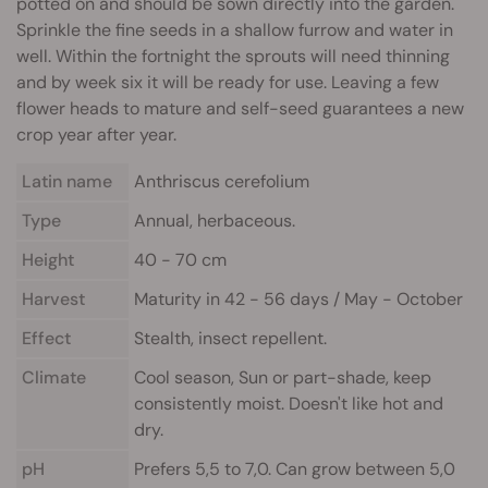
potted on and should be sown directly into the garden.
Sprinkle the fine seeds in a shallow furrow and water in
well. Within the fortnight the sprouts will need thinning
and by week six it will be ready for use. Leaving a few
flower heads to mature and self-seed guarantees a new
crop year after year.
Latin name
Anthriscus cerefolium
Type
Annual, herbaceous.
Height
40 - 70 cm
Harvest
Maturity in 42 - 56 days / May - October
Effect
Stealth, insect repellent.
Climate
Cool season, Sun or part-shade, keep
consistently moist. Doesn't like hot and
dry.
pH
Prefers 5,5 to 7,0. Can grow between 5,0