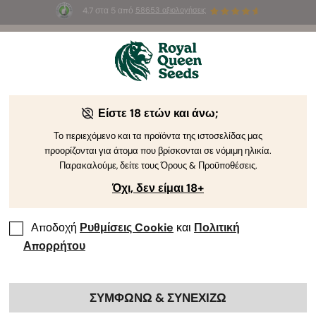
4.7 στα 5 από
58653 αξιολογήσεις
☀️
Summer Sales
: Έως και -50%
σε
επιλεγμένα
προϊόντα! ⏤
Αγοράστε Τώρα
🛍️
Είστε 18 ετών και άνω;
-30%
Το περιεχόμενο και τα προϊόντα της ιστοσελίδας μας
προορίζονται για άτομα που βρίσκονται σε νόμιμη ηλικία.
Παρακαλούμε, δείτε τους Όρους & Προϋποθέσεις.
Όχι, δεν είμαι 18+
Αποδοχή
Ρυθμίσεις Cookie
και
Πολιτική
Απορρήτου
ΣΥΜΦΩΝΩ & ΣΥΝΕΧΙΖΩ