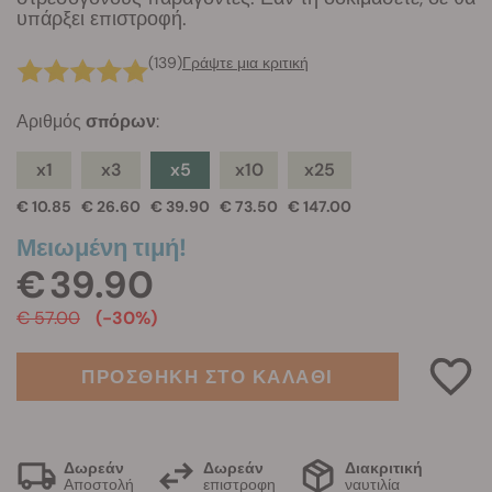
υπάρξει επιστροφή.
(139)
Γράψτε μια κριτική
Αριθμός
σπόρων
:
x1
x3
x5
x10
x25
€ 10.85
€ 26.60
€ 39.90
€ 73.50
€ 147.00
Μειωμένη τιμή!
€ 39.90
€ 57.00
(-30%)
ΠΡΟΣΘΗΚΗ ΣΤΟ ΚΑΛΑΘΙ
Δωρεάν
Δωρεάν
Διακριτική
Αποστολή
επιστροφη
ναυτιλία