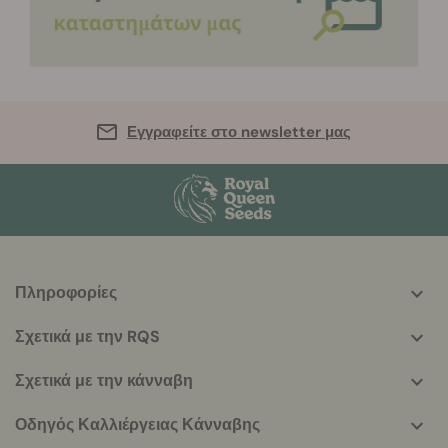
Εγγραφείτε στο newsletter μας
Πληροφορίες
More
helpful
Σχετικά με την RQS
info
Σχετικά με την κάνναβη
Οδηγός Καλλιέργειας Κάνναβης