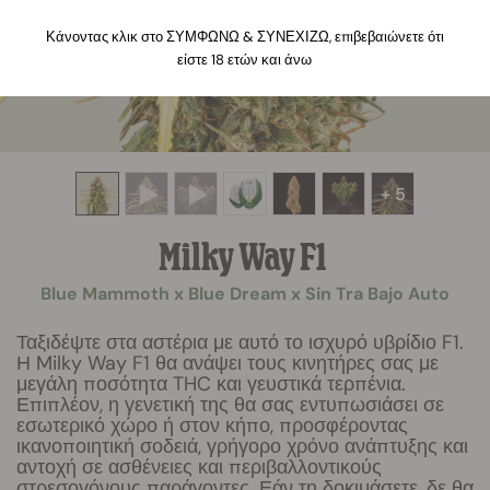
Κάνοντας κλικ στο ΣΥΜΦΩΝΩ & ΣΥΝΕΧΙΖΩ, επιβεβαιώνετε ότι
είστε 18 ετών και άνω
+ 5
Milky Way F1
Blue Mammoth x Blue Dream x Sin Tra Bajo Auto
Ταξιδέψτε στα αστέρια με αυτό το ισχυρό υβρίδιο F1.
Η Milky Way F1 θα ανάψει τους κινητήρες σας με
μεγάλη ποσότητα THC και γευστικά τερπένια.
Επιπλέον, η γενετική της θα σας εντυπωσιάσει σε
εσωτερικό χώρο ή στον κήπο, προσφέροντας
ικανοποιητική σοδειά, γρήγορο χρόνο ανάπτυξης και
αντοχή σε ασθένειες και περιβαλλοντικούς
στρεσογόνους παράγοντες. Εάν τη δοκιμάσετε, δε θα