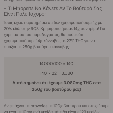
- Τι Μπορείτε Να Κάνετε Αν Το Βούτυρό Σας
Είναι Πολύ Ισχυρό;
Ίσως έχετε παρατηρήσει ότι δεν χρησιμοποιήσαμε 1g με
20% εδώ στην RQS. Χρησιμοποιήσαμε 14g συν τρίμα! Για
χάρη αυτού του παραδείγματος, θα πούμε ότι
χρησιμοποιήσαμε 14g κάνναβης με 22% THC για να
φτιάξουμε 250g βουτύρου κάνναβης:
14.000/100 = 140
140 × 22 = 3.080
Αυτό σημαίνει ότι έχουμε 3.080mg THC στα
250g του βουτύρου μας!
Αν φτιάχνουμε brownies με 100g βουτύρου και στοχεύουμε
να έχουμε 10mg ανά μερίδα, τότε θα είχαμε 123 μερίδες!