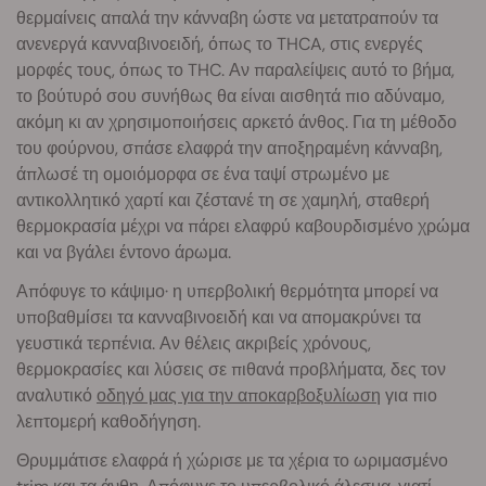
θερμαίνεις απαλά την κάνναβη ώστε να μετατραπούν τα
ανενεργά κανναβινοειδή, όπως το THCA, στις ενεργές
μορφές τους, όπως το THC. Αν παραλείψεις αυτό το βήμα,
το βούτυρό σου συνήθως θα είναι αισθητά πιο αδύναμο,
ακόμη κι αν χρησιμοποιήσεις αρκετό άνθος. Για τη μέθοδο
του φούρνου, σπάσε ελαφρά την αποξηραμένη κάνναβη,
άπλωσέ τη ομοιόμορφα σε ένα ταψί στρωμένο με
αντικολλητικό χαρτί και ζέστανέ τη σε χαμηλή, σταθερή
θερμοκρασία μέχρι να πάρει ελαφρύ καβουρδισμένο χρώμα
και να βγάλει έντονο άρωμα.
Απόφυγε το κάψιμο· η υπερβολική θερμότητα μπορεί να
υποβαθμίσει τα κανναβινοειδή και να απομακρύνει τα
γευστικά τερπένια. Αν θέλεις ακριβείς χρόνους,
θερμοκρασίες και λύσεις σε πιθανά προβλήματα, δες τον
αναλυτικό
οδηγό μας για την αποκαρβοξυλίωση
για πιο
λεπτομερή καθοδήγηση.
Θρυμμάτισε ελαφρά ή χώρισε με τα χέρια το ωριμασμένο