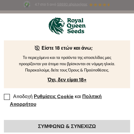
4.7 στα 5 από
58690 αξιολογήσεις
☀️
Summer Sales
: Έως και -50%
σε
επιλεγμένα
προϊόντα! ⏤
Αγοράστε Τώρα
🛍️
Είστε 18 ετών και άνω;
The RQS Blog
Το περιεχόμενο και τα προϊόντα της ιστοσελίδας μας
προορίζονται για άτομα που βρίσκονται σε νόμιμη ηλικία.
Blog για το Lifestyle της Κάνναβης
Pikilíes kai Pr
Παρακαλούμε, δείτε τους Όρους & Προϋποθέσεις.
Όχι, δεν είμαι 18+
Αποδοχή
Ρυθμίσεις Cookie
και
Πολιτική
Απορρήτου
ΣΥΜΦΩΝΩ & ΣΥΝΕΧΙΖΩ