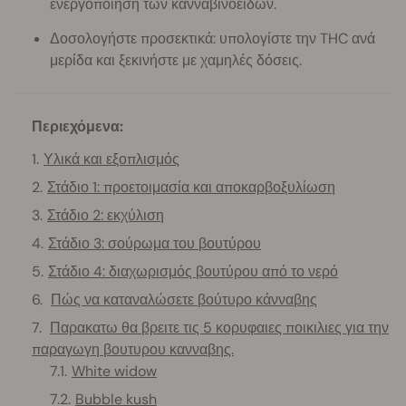
ενεργοποίηση των κανναβινοειδών.
Δοσολογήστε προσεκτικά: υπολογίστε την THC ανά
μερίδα και ξεκινήστε με χαμηλές δόσεις.
Περιεχόμενα:
Υλικά και εξοπλισμός
Στάδιο 1: προετοιμασία και αποκαρβοξυλίωση
Στάδιο 2: εκχύλιση
Στάδιο 3: σούρωμα του βουτύρου
Στάδιο 4: διαχωρισμός βουτύρου από το νερό
Πώς να καταναλώσετε βούτυρο κάνναβης
Παρακατω θα βρειτε τις 5 κορυφαιες ποικιλιες για την
παραγωγη βουτυρου κανναβης.
White widow
Bubble kush