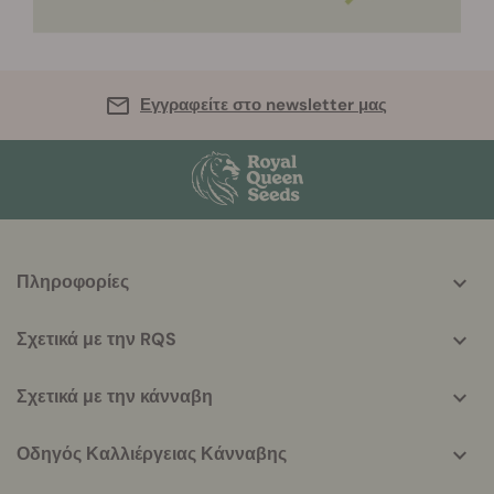
Εγγραφείτε στο newsletter μας
More
Πληροφορίες
helpful
info
Σχετικά με την RQS
Σχετικά με την κάνναβη
Οδηγός Καλλιέργειας Κάνναβης