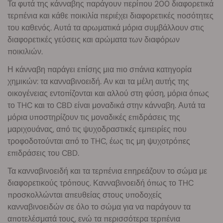
Τα φυτά της κάνναβης παράγουν περίπου 200 διαφορετικά
τερπένια και κάθε ποικιλία περιέχει διαφορετικές ποσότητες
του καθενός. Αυτά τα αρωματικά μόρια συμβάλλουν στις
διαφορετικές γεύσεις και αρώματα των διαφόρων
ποικιλιών.
Η κάνναβη παράγει επίσης μια πιο σπάνια κατηγορία
χημικών: τα κανναβινοειδή. Αν και τα μέλη αυτής της
οικογένειας εντοπίζονται και αλλού στη φύση, μόρια όπως
το THC και το CBD είναι μοναδικά στην κάνναβη. Αυτά τα
μόρια υποστηρίζουν τις μοναδικές επιδράσεις της
μαριχουάνας, από τις ψυχοδραστικές εμπειρίες που
τροφοδοτούνται από το THC, έως τις μη ψυχοτρόπες
επιδράσεις του CBD.
Τα κανναβινοειδή και τα τερπένια επηρεάζουν το σώμα με
διαφορετικούς τρόπους. Κανναβινοειδή όπως το THC
προσκολλώνται απευθείας στους υποδοχείς
κανναβινοειδών σε όλο το σώμα για να παράγουν τα
αποτελέσματά τους, ενώ τα περισσότερα τερπένια