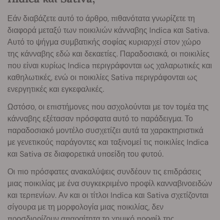
Εάν διαβάζετε αυτό το άρθρο, πιθανότατα γνωρίζετε τη
διαφορά μεταξύ των ποικιλιών κάνναβης Indica και Sativa.
Αυτό το ψήγμα συμβατικής σοφίας κυριαρχεί στον χώρο
της κάνναβης εδώ και δεκαετίες. Παραδοσιακά, οι ποικιλίες
που είναι κυρίως Indica περιγράφονται ως χαλαρωτικές και
καθηλωτικές, ενώ οι ποικιλίες Sativa περιγράφονται ως
ενεργητικές και εγκεφαλικές.
Ωστόσο, οι επιστήμονες που ασχολούνται με τον τομέα της
κάνναβης εξέτασαν πρόσφατα αυτό το παράδειγμα. Το
παραδοσιακό μοντέλο συσχετίζει αυτά τα χαρακτηριστικά
με γενετικούς παράγοντες και ταξινομεί τις ποικιλίες Indica
και Sativa σε διαφορετικά υποείδη του φυτού.
Οι πιο πρόσφατες ανακαλύψεις συνδέουν τις επιδράσεις
μιας ποικιλίας με ένα συγκεκριμένο προφίλ κανναβινοειδών
και τερπενίων. Αν και οι τίτλοι Indica και Sativa σχετίζονται
σίγουρα με τη μορφολογία μιας ποικιλίας, δεν
προσδιορίζουν απαραίτητα το χημικό προφίλ της.