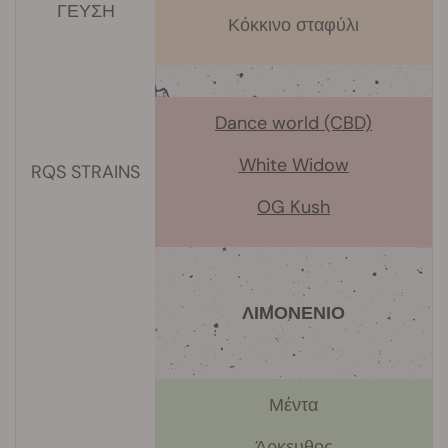
ΓΕΥΣΗ
Κόκκινο σταφύλι
Dance world (CBD)
White Widow
RQS STRAINS
OG Kush
ΛΙΜΟΝΕΝΙΟ
Μέντα
Άρκευθος