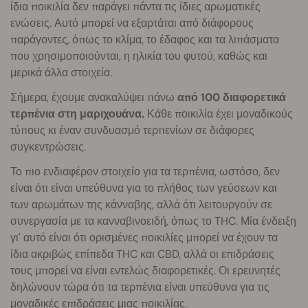
ίδια ποικιλία δεν παράγει πάντα τις ίδιες αρωματικές
ενώσεις. Αυτό μπορεί να εξαρτάται από διάφορους
παράγοντες, όπως το κλίμα, το έδαφος και τα λιπάσματα
που χρησιμοποιούνται, η ηλικία του φυτού, καθώς και
μερικά άλλα στοιχεία.
Σήμερα, έχουμε ανακαλύψει πάνω
από 100 διαφορετικά
τερπένια στη μαριχουάνα.
Κάθε ποικιλία έχει μοναδικούς
τύπους κι έναν συνδυασμό τερπενίων σε διάφορες
συγκεντρώσεις.
Το πιο ενδιαφέρον στοιχείο για τα τερπένια, ωστόσο, δεν
είναι ότι είναι υπεύθυνα για το πλήθος των γεύσεων και
των αρωμάτων της κάνναβης, αλλά ότι λειτουργούν σε
συνεργασία με τα κανναβινοειδή, όπως το THC. Μία ένδειξη
γι' αυτό είναι ότι ορισμένες ποικιλίες μπορεί να έχουν τα
ίδια ακριβώς επίπεδα THC και CBD, αλλά οι επιδράσεις
τους μπορεί να είναι εντελώς διαφορετικές. Οι ερευνητές
δηλώνουν τώρα ότι τα τερπένια είναι υπεύθυνα για τις
μοναδικές επιδράσεις μιας ποικιλίας.