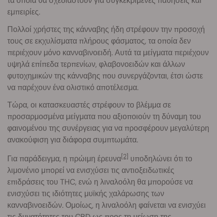
τα οποία θα σχεδιαστούν για συγκεκριμένες παθήσεις και
εμπειρίες.
Πολλοί χρήστες της κάνναβης ήδη στρέφουν την προσοχή
τους σε εκχυλίσματα πλήρους φάσματος, τα οποία δεν
περιέχουν μόνο κανναβινοειδή. Αυτά τα μείγματα περιέχουν
υψηλά επίπεδα τερπενίων, φλαβονοειδών και άλλων
φυτοχημικών της κάνναβης που συνεργάζονται, έτσι ώστε
να παρέχουν ένα ολιστικό αποτέλεσμα.
Τώρα, οι κατασκευαστές στρέφουν το βλέμμα σε
προσαρμοσμένα μείγματα που αξιοποιούν τη δύναμη του
φαινομένου της συνέργειας για να προσφέρουν μεγαλύτερη
ανακούφιση για διάφορα συμπτωμάτα.
[2]
Για παράδειγμα, η πρώιμη έρευνα
υποδηλώνει ότι το
λιμονένιο μπορεί να ενισχύσει τις αντιοξειδωτικές
επιδράσεις του THC, ενώ η λιναλοόλη θα μπορούσε να
ενισχύσει τις ιδιότητες μυϊκής χαλάρωσης των
κανναβινοειδών. Ομοίως, η λιναλοόλη φαίνεται να ενισχύει
τις δυνατότητες του CBD ως προς τη μείωση της