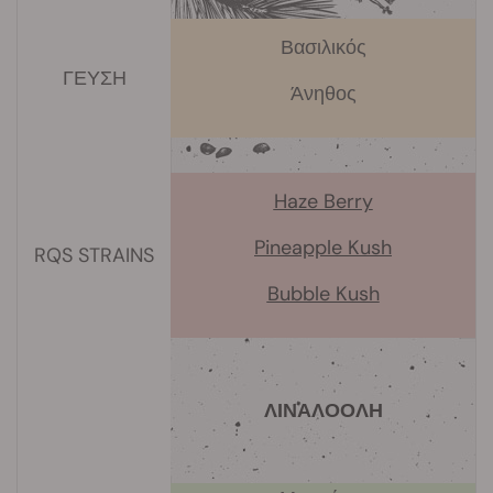
Βασιλικός
ΓΕΥΣΗ
Άνηθος
Haze Berry
Pineapple Kush
RQS STRAINS
Bubble Kush
ΛΙΝΑΛΟΟΛΗ