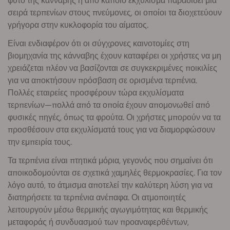
φυτό της κάνναβης ή από κάποιο εκχύλισμα παραδίδει μια
σειρά τερπενίων στους πνεύμονες, οι οποίοι τα διοχετεύουν
γρήγορα στην κυκλοφορία του αίματος.
Είναι ενδιαφέρον ότι οι σύγχρονες καινοτομίες στη
βιομηχανία της κάνναβης έχουν καταφέρει οι χρήστες να μη
χρειάζεται πλέον να βασίζονται σε συγκεκριμένες ποικιλίες
για να αποκτήσουν πρόσβαση σε ορισμένα τερπένια.
Πολλές εταιρείες προσφέρουν τώρα εκχυλίσματα
τερπενίων—πολλά από τα οποία έχουν απομονωθεί από
φυσικές πηγές, όπως τα φρούτα. Οι χρήστες μπορούν να τα
προσθέσουν στα εκχυλίσματά τους για να διαμορφώσουν
την εμπειρία τους.
Τα τερπένια είναι πτητικά μόρια, γεγονός που σημαίνει ότι
αποικοδομούνται σε σχετικά χαμηλές θερμοκρασίες. Για τον
λόγο αυτό, το άτμισμα αποτελεί την καλύτερη λύση για να
διατηρήσετε τα τερπένια ανέπαφα. Οι ατμοποιητές
λειτουργούν μέσω θερμικής αγωγιμότητας και θερμικής
μεταφοράς ή συνδυασμού των προαναφερθέντων,