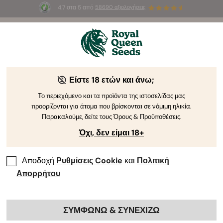
4.7 στα 5 από
58690 αξιολογήσεις
☀️
Summer Sa
 Widow Auto
ΔΩΡΕΑΝ για τους
επιλεγμένα
προϊό
οποιήσουν τον κωδικό
AUGUST26 🌿
Είστε 18 ετών και άνω;
The RQS Blog
Το περιεχόμενο και τα προϊόντα της ιστοσελίδας μας
προορίζονται για άτομα που βρίσκονται σε νόμιμη ηλικία.
Blog για το Lifestyle της Κάνναβης
Pikilíes kai Pr
Παρακαλούμε, δείτε τους Όρους & Προϋποθέσεις.
Όχι, δεν είμαι 18+
Αποδοχή
Ρυθμίσεις Cookie
και
Πολιτική
Απορρήτου
ΣΥΜΦΩΝΩ & ΣΥΝΕΧΙΖΩ