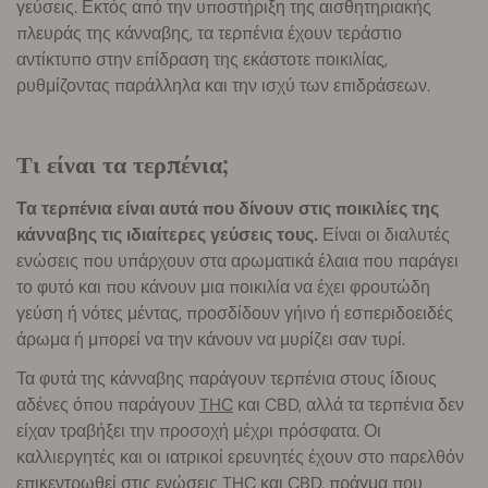
γεύσεις. Εκτός από την υποστήριξη της αισθητηριακής
πλευράς της κάνναβης, τα τερπένια έχουν τεράστιο
αντίκτυπο στην επίδραση της εκάστοτε ποικιλίας,
ρυθμίζοντας παράλληλα και την ισχύ των επιδράσεων.
Τι είναι τα τερπένια;
Τα τερπένια είναι αυτά που δίνουν στις ποικιλίες της
κάνναβης τις ιδιαίτερες γεύσεις τους.
Είναι οι διαλυτές
ενώσεις που υπάρχουν στα αρωματικά έλαια που παράγει
το φυτό και που κάνουν μια ποικιλία να έχει φρουτώδη
γεύση ή νότες μέντας, προσδίδουν γήινο ή εσπεριδοειδές
άρωμα ή μπορεί να την κάνουν να μυρίζει σαν τυρί.
Τα φυτά της κάνναβης παράγουν τερπένια στους ίδιους
αδένες όπου παράγουν
THC
και CBD, αλλά τα τερπένια δεν
είχαν τραβήξει την προσοχή μέχρι πρόσφατα. Οι
καλλιεργητές και οι ιατρικοί ερευνητές έχουν στο παρελθόν
επικεντρωθεί στις ενώσεις THC και CBD, πράγμα που