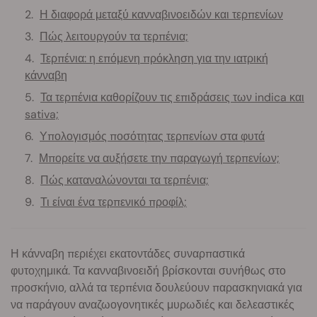
Η διαφορά μεταξύ κανναβινοειδών και τερπενίων
Πώς λειτουργούν τα τερπένια;
Τερπένια: η επόμενη πρόκληση για την ιατρική
κάνναβη
Τα τερπένια καθορίζουν τις επιδράσεις των indica και
sativa;
Υπολογισμός ποσότητας τερπενίων στα φυτά
Μπορείτε να αυξήσετε την παραγωγή τερπενίων;
Πώς καταναλώνονται τα τερπένια;
Τι είναι ένα τερπενικό προφίλ;
Η κάνναβη περιέχει εκατοντάδες συναρπαστικά
φυτοχημικά. Τα κανναβινοειδή βρίσκονται συνήθως στο
προσκήνιο, αλλά τα τερπένια δουλεύουν παρασκηνιακά για
να παράγουν αναζωογονητικές μυρωδιές και δελεαστικές