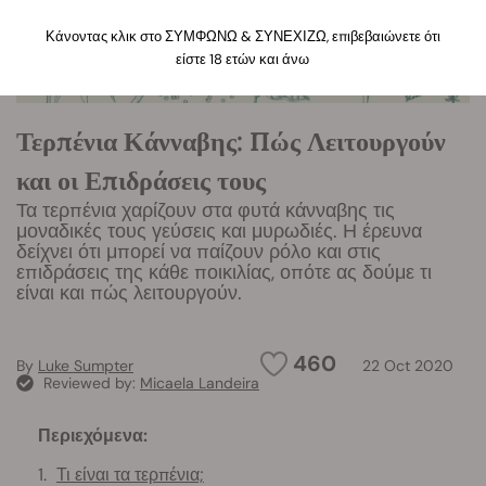
Κάνοντας κλικ στο ΣΥΜΦΩΝΩ & ΣΥΝΕΧΙΖΩ, επιβεβαιώνετε ότι
είστε 18 ετών και άνω
Τερπένια Κάνναβης: Πώς Λειτουργούν
και οι Επιδράσεις τους
Τα τερπένια χαρίζουν στα φυτά κάνναβης τις
μοναδικές τους γεύσεις και μυρωδιές. Η έρευνα
δείχνει ότι μπορεί να παίζουν ρόλο και στις
επιδράσεις της κάθε ποικιλίας, οπότε ας δούμε τι
είναι και πώς λειτουργούν.
460
By
Luke Sumpter
22 Oct 2020
Reviewed by:
Micaela Landeira
Περιεχόμενα:
Τι είναι τα τερπένια;