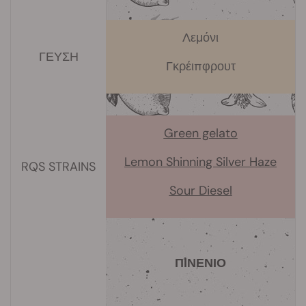
Λεμόνι
ΓΕΥΣΗ
Γκρέιπφρουτ
Green gelato
Lemon Shinning Silver Haze
RQS STRAINS
Sour Diesel
ΠΙΝΕΝΙΟ