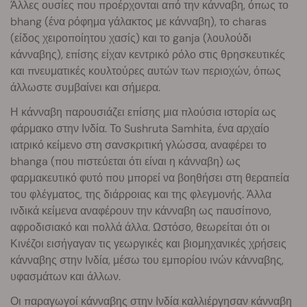
Άλλες ουσίες που προέρχονται από την κάνναβη, όπως το
bhang (ένα ρόφημα γάλακτος με κάνναβη), το charas
(είδος χειροποίητου χασίς) και το ganja (λουλούδι
κάνναβης), επίσης είχαν κεντρικό ρόλο στις θρησκευτικές
και πνευματικές κουλτούρες αυτών των περιοχών, όπως
άλλωστε συμβαίνει και σήμερα.
Η κάνναβη παρουσιάζει επίσης μια πλούσια ιστορία ως
φάρμακο στην Ινδία. Το Sushruta Samhita, ένα αρχαίο
ιατρικό κείμενο στη σανσκριτική γλώσσα, αναφέρει το
bhanga (που πιστεύεται ότι είναι η κάνναβη) ως
φαρμακευτικό φυτό που μπορεί να βοηθήσει στη θεραπεία
του φλέγματος, της διάρροιας και της φλεγμονής. Άλλα
ινδικά κείμενα αναφέρουν την κάνναβη ως παυσίπονο,
αφροδισιακό και πολλά άλλα. Ωστόσο, θεωρείται ότι οι
Κινέζοι εισήγαγαν τις γεωργικές και βιομηχανικές χρήσεις
κάνναβης στην Ινδία, μέσω του εμπορίου ινών κάνναβης,
υφασμάτων και άλλων.
Οι παραγωγοί κάνναβης στην Ινδία καλλιέργησαν κάνναβη