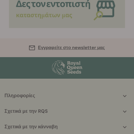
Εγγραφείτε στο newsletter μας
More
Πληροφορίες
helpful
info
Σχετικά με την RQS
Σχετικά με την κάνναβη