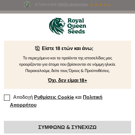
4.7 στα 5 από
58690 αξιολογήσεις
🎁
3 σπόρους White Widow Auto
ΔΩΡΕΑΝ για τους
πρώτους 100 που θα χρησιμοποιήσουν τον κωδικό
AUGUST26 🌿
Η Ιστορία της Κάνναβης: Όλα Όσα
Είστε 18 ετών και άνω;
Χρειάζεται Να Γνωρίζετε
Το περιεχόμενο και τα προϊόντα της ιστοσελίδας μας
προορίζονται για άτομα που βρίσκονται σε νόμιμη ηλικία.
Παρακαλούμε, δείτε τους Όρους & Προϋποθέσεις.
Όχι, δεν είμαι 18+
Αποδοχή
Ρυθμίσεις Cookie
και
Πολιτική
Απορρήτου
Η κάνναβη έχει προσελκύσει το ενδιαφέρον πολλών τα
ΣΥΜΦΩΝΩ & ΣΥΝΕΧΙΖΩ
τελευταία χρόνια, κυρίως λόγω της δημοτικότητας των