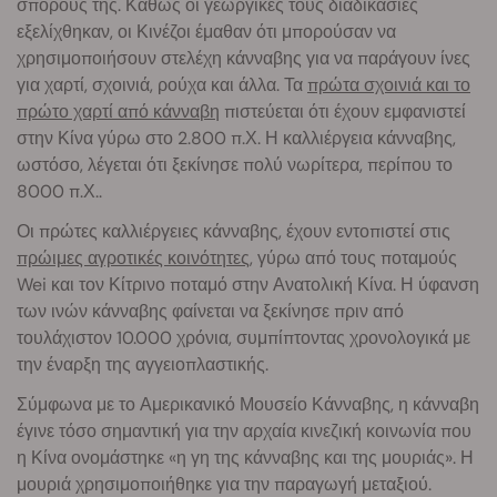
σπόρους της. Καθώς οι γεωργικές τους διαδικασίες
εξελίχθηκαν, οι Κινέζοι έμαθαν ότι μπορούσαν να
χρησιμοποιήσουν στελέχη κάνναβης για να παράγουν ίνες
για χαρτί, σχοινιά, ρούχα και άλλα. Τα
πρώτα σχοινιά και το
πρώτο χαρτί από κάνναβη
πιστεύεται ότι έχουν εμφανιστεί
στην Κίνα γύρω στο 2.800 π.Χ. Η καλλιέργεια κάνναβης,
ωστόσο, λέγεται ότι ξεκίνησε πολύ νωρίτερα, περίπου το
8000 π.Χ..
Οι πρώτες καλλιέργειες κάνναβης, έχουν εντοπιστεί στις
πρώιμες αγροτικές κοινότητες
, γύρω από τους ποταμούς
Wei και τον Κίτρινο ποταμό στην Ανατολική Κίνα. Η ύφανση
των ινών κάνναβης φαίνεται να ξεκίνησε πριν από
τουλάχιστον 10.000 χρόνια, συμπίπτοντας χρονολογικά με
την έναρξη της αγγειοπλαστικής.
Σύμφωνα με το Αμερικανικό Μουσείο Κάνναβης, η κάνναβη
έγινε τόσο σημαντική για την αρχαία κινεζική κοινωνία που
η Κίνα ονομάστηκε «η γη της κάνναβης και της μουριάς». Η
μουριά χρησιμοποιήθηκε για την παραγωγή μεταξιού.