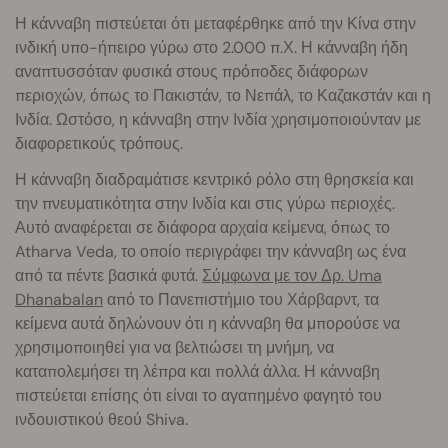
Η κάνναβη πιστεύεται ότι μεταφέρθηκε από την Κίνα στην
ινδική υπο-ήπειρο γύρω στο 2.000 π.Χ. Η κάνναβη ήδη
αναπτυσσόταν φυσικά στους πρόποδες διάφορων
περιοχών, όπως το Πακιστάν, το Νεπάλ, το Καζακστάν και η
Ινδία. Ωστόσο, η κάνναβη στην Ινδία χρησιμοποιούνταν με
διαφορετικούς τρόπους.
Η κάνναβη διαδραμάτισε κεντρικό ρόλο στη θρησκεία και
την πνευματικότητα στην Ινδία και στις γύρω περιοχές.
Αυτό αναφέρεται σε διάφορα αρχαία κείμενα, όπως το
Atharva Veda, το οποίο περιγράφει την κάνναβη ως ένα
από τα πέντε βασικά φυτά.
Σύμφωνα με τον Δρ. Uma
Dhanabalan
από το Πανεπιστήμιο του Χάρβαρντ, τα
κείμενα αυτά δηλώνουν ότι η κάνναβη θα μπορούσε να
χρησιμοποιηθεί για να βελτιώσει τη μνήμη, να
καταπολεμήσει τη λέπρα και πολλά άλλα. Η κάνναβη
πιστεύεται επίσης ότι είναι το αγαπημένο φαγητό του
ινδουιστικού θεού Shiva.