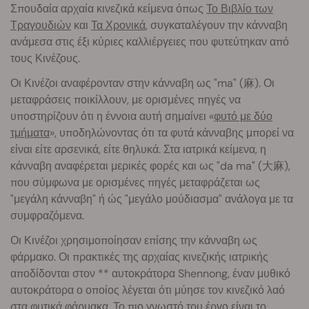
Σπουδαία αρχαία κινεζικά κείμενα όπως
Το Βιβλίο των
Τραγουδιών
και
Τα Χρονικά
, συγκαταλέγουν την κάνναβη
ανάμεσα στις έξι κύριες καλλιέργειες που φυτεύτηκαν από
τους Κινέζους.
Οι Κινέζοι αναφέρονταν στην κάνναβη ως "ma" (麻). Οι
μεταφράσεις ποικίλλουν, με ορισμένες πηγές να
υποστηρίζουν ότι η έννοια αυτή σημαίνει «
φυτό με δύο
τμήματα
», υποδηλώνοντας ότι τα φυτά κάνναβης μπορεί να
είναι είτε αρσενικά, είτε θηλυκά. Στα ιατρικά κείμενα, η
κάνναβη αναφέρεται μερικές φορές και ως "da ma" (大麻),
που σύμφωνα με ορισμένες πηγές μεταφράζεται ως
"μεγάλη κάνναβη" ή ώς "μεγάλο μούδιασμα" ανάλογα με τα
συμφραζόμενα.
Οι Κινέζοι χρησιμοποίησαν επίσης την κάνναβη ως
φάρμακο. Οι πρακτικές της αρχαίας κινεζικής ιατρικής
αποδίδονται στον ** αυτοκράτορα Shennong, έναν μυθικό
αυτοκράτορα ο οποίος λέγεται ότι μύησε τον κινεζικό λαό
στα φυτικά φάρμακα. Το πιο γνωστό του έργο είναι το