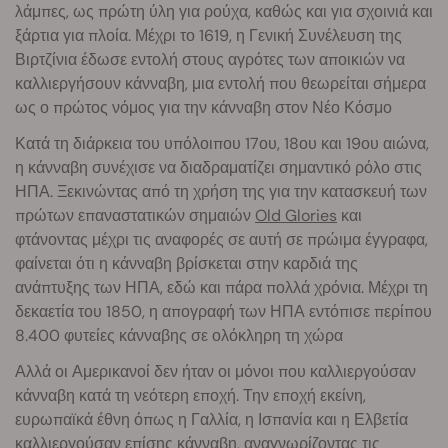
λάμπες, ως πρώτη ύλη για ρούχα, καθώς και για σχοινιά και
ξάρτια για πλοία. Μέχρι το 1619, η Γενική Συνέλευση της
Βιρτζίνια έδωσε εντολή στους αγρότες των αποικιών να
καλλιεργήσουν κάνναβη, μια εντολή που θεωρείται σήμερα
ως ο πρώτος νόμος για την κάνναβη στον Νέο Κόσμο
Κατά τη διάρκεια του υπόλοιπου 17ου, 18ου και 19ου αιώνα,
η κάνναβη συνέχισε να διαδραματίζει σημαντικό ρόλο στις
ΗΠΑ. Ξεκινώντας από τη χρήση της για την κατασκευή των
πρώτων επαναστατικών σημαιών
Old Glories
και
φτάνοντας μέχρι τις αναφορές σε αυτή σε πρώιμα έγγραφα,
φαίνεται ότι η κάνναβη βρίσκεται στην καρδιά της
ανάπτυξης των ΗΠΑ, εδώ και πάρα πολλά χρόνια. Μέχρι τη
δεκαετία του 1850, η απογραφή των ΗΠΑ εντόπισε περίπου
8.400 φυτείες κάνναβης σε ολόκληρη τη χώρα
Αλλά οι Αμερικανοί δεν ήταν οι μόνοι που καλλιεργούσαν
κάνναβη κατά τη νεότερη εποχή. Την εποχή εκείνη,
ευρωπαϊκά έθνη όπως η Γαλλία, η Ισπανία και η Ελβετία
καλλιεργούσαν επίσης κάνναβη, αναγνωρίζοντας τις