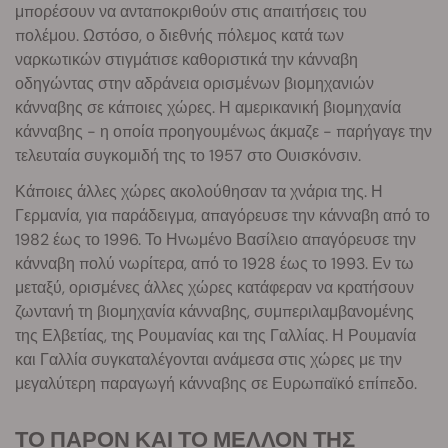
μπορέσουν να ανταποκριθούν στις απαιτήσεις του
πολέμου. Ωστόσο, ο διεθνής πόλεμος κατά των
ναρκωτικών στιγμάτισε καθοριστικά την κάνναβη
οδηγώντας στην αδράνεια ορισμένων βιομηχανιών
κάνναβης σε κάποιες χώρες. Η αμερικανική βιομηχανία
κάνναβης - η οποία προηγουμένως άκμαζε - παρήγαγε την
τελευταία συγκομιδή της το 1957 στο Ουισκόνσιν.
Κάποιες άλλες χώρες ακολούθησαν τα χνάρια της. Η
Γερμανία, για παράδειγμα, απαγόρευσε την κάνναβη από το
1982 έως το 1996. Το Ηνωμένο Βασίλειο απαγόρευσε την
κάνναβη πολύ νωρίτερα, από το 1928 έως το 1993. Εν τω
μεταξύ, ορισμένες άλλες χώρες κατάφεραν να κρατήσουν
ζωντανή τη βιομηχανία κάνναβης, συμπεριλαμβανομένης
της Ελβετίας, της Ρουμανίας και της Γαλλίας. Η Ρουμανία
και Γαλλία συγκαταλέγονται ανάμεσα στις χώρες με την
μεγαλύτερη παραγωγή κάνναβης σε Ευρωπαϊκό επίπεδο.
ΤΟ ΠΑΡΟΝ ΚΑΙ ΤΟ ΜΕΛΛΟΝ ΤΗΣ