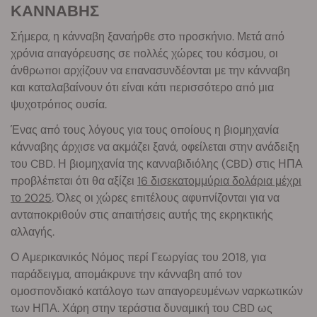
ΚΑΝΝΑΒΗΣ
Σήμερα, η κάνναβη ξαναήρθε στο προσκήνιο. Μετά από
χρόνια απαγόρευσης σε πολλές χώρες του κόσμου, οι
άνθρωποι αρχίζουν να επανασυνδέονται με την κάνναβη
και καταλαβαίνουν ότι είναι κάτι περισσότερο από μια
ψυχοτρόπος ουσία.
Ένας από τους λόγους για τους οποίους η βιομηχανία
κάνναβης άρχισε να ακμάζει ξανά, οφείλεται στην ανάδειξη
του CBD. Η βιομηχανία της κανναβιδιόλης (CBD) στις ΗΠΑ
προβλέπεται ότι θα αξίζει
16 δισεκατομμύρια δολάρια μέχρι
το 2025
. Όλες οι χώρες επιτέλους αφυπνίζονται για να
ανταποκριθούν στις απαιτήσεις αυτής της εκρηκτικής
αλλαγής.
Ο Αμερικανικός Νόμος περί Γεωργίας του 2018, για
παράδειγμα, απομάκρυνε την κάνναβη από τον
ομοσπονδιακό κατάλογο των απαγορευμένων ναρκωτικών
των ΗΠΑ. Χάρη στην τεράστια δυναμική του CBD ως