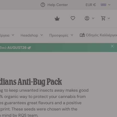
EUR €
Help Center
Saved
items
Οδηγός Καλλιέργει
έργεια
Headshop
Προσφορές
δικό
AUGUST26 🌿
dians Anti-Bug Pack
ng to keep unwanted insects away makes good
00% organic way to protect your cannabis from
es guarantees great flavours and a positive
tprint. These seeds were chosen with the
n mind by RQS team.