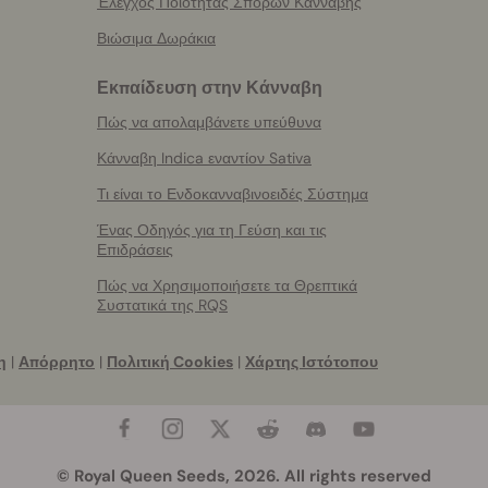
Έλεγχος Ποιότητας Σπόρων Κάνναβης
Βιώσιμα Δωράκια
Εκπαίδευση στην Κάνναβη
Πώς να απολαμβάνετε υπεύθυνα
Κάνναβη Indica εναντίον Sativa
Τι είναι το Ενδοκανναβινοειδές Σύστημα
Ένας Οδηγός για τη Γεύση και τις
Επιδράσεις
Πώς να Χρησιμοποιήσετε τα Θρεπτικά
Συστατικά της RQS
η
|
Απόρρητο
|
Πολιτική Cookies
|
Χάρτης Ιστότοπου
© Royal Queen Seeds, 2026. All rights reserved