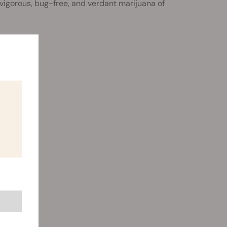
vigorous, bug-free, and verdant marijuana of