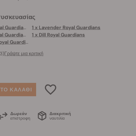
συσκευασίας
1 x Sunflower Royal Guardians
1 x Lavender Royal Guardians
1 x Coriander Royal Guardians
1 x Dill Royal Guardians
1 x Lemon Balm Royal Guardians
3)
Γράψτε μια κριτική
ΤΟ ΚΑΛΑΘΙ
Δωρεάν
Διακριτική
επιστροφη
ναυτιλία