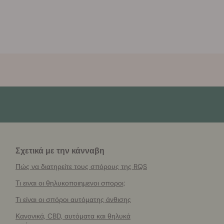
Σχετικά με την κάνναβη
Πώς να διατηρείτε τους σπόρους της RQS
Τι ειναι οι θηλυκοποιημενοι σποροι;
Τι είναι οι σπόροι αυτόματης άνθισης
Κανονικά, CBD, αυτόματα και θηλυκά