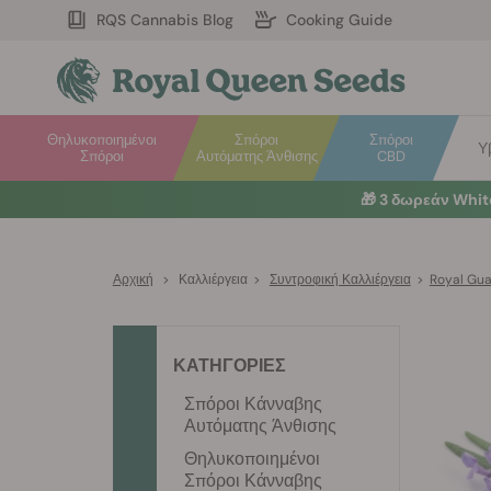
RQS Cannabis Blog
Cooking Guide
Θηλυκοποιημένοι
Σπόροι
Σπόροι
Υ
Σπόροι
Αυτόματης Άνθισης
CBD
🎁
3 δωρεάν Whi
Αρχική
>
Καλλιέργεια
>
Συντροφική Καλλιέργεια
>
Royal Gua
ΚΑΤΗΓΟΡΙΕΣ
Σπόροι Κάνναβης
Αυτόματης Άνθισης
Θηλυκοποιημένοι
Σπόροι Κάνναβης