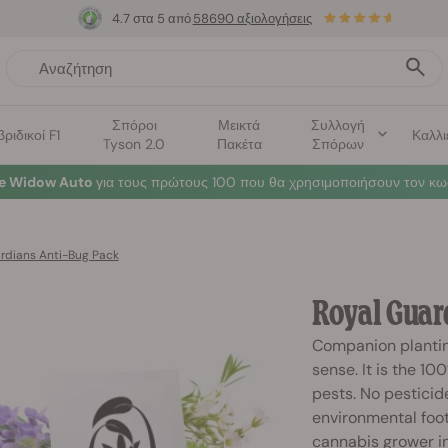
4.7 στα 5 από
58690 αξιολογήσεις
Σπόροι
Μεικτά
Συλλογή
βριδικοί F1
Καλλι
Tyson 2.0
Πακέτα
Σπόρων
te Widow Auto
για τους πρώτους 100 που θα χρησιμοποιήσουν τον κω
rdians Anti-Bug Pack
Royal Guar
Companion planti
sense. It is the 1
pests. No pesticid
environmental foo
cannabis grower i