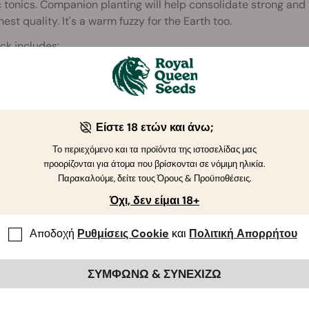
 tonics. Companion planting will help consolidate strong and 
hest quality. It's a warm fuzzy for the Earth too.
ck includes:
n Balm
ower
nder
Είστε 18 ετών και άνω;
der
Το περιεχόμενο και τα προϊόντα της ιστοσελίδας μας
προορίζονται για άτομα που βρίσκονται σε νόμιμη ηλικία.
Παρακαλούμε, δείτε τους Όρους & Προϋποθέσεις.
Όχι, δεν είμαι 18+
Αποδοχή
Ρυθμίσεις Cookie
και
Πολιτική Απορρήτου
ΣΥΜΦΩΝΩ & ΣΥΝΕΧΙΖΩ