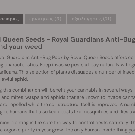
οφορίες
ερωτήσεις
(3)
αξιολογήσεις (21)
l Queen Seeds - Royal Guardians Anti-Bug 
nd your weed
yal Guardians Anti-Bug Pack by Royal Queen Seeds offers co
ng characteristics. Keep invasive pests at bay naturally with 
rijuana. This selection of plants dissuades a number of inse
 awful aphid.
g this combination will benefit your cannabis in several ways.
 and mites, wasps and aphids that are known to invade canna
re repelled while the soil structure itself is improved. A nu
g to humans that also keep pests like mosquitoes and flies a
on planting is the sure fire way to control pests naturally.
e organic purity in your grow. The only human-made thing yo