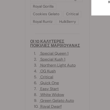
Κ
Royal Gorilla
Cookies Gelato
Critical
Royal Runtz
HulkBerry
ΟΙ 10 ΚΑΛΥΤΕΡΕΣ
ΠΟΙΚΙΛΙΕΣ ΜΑΡΙΧΟΥΑΝΑΣ
1.
Special Queen 1
2.
Special Kush 1
3.
Northern Light Auto
4.
OG Kush
5.
Critical
6.
Quick One
7.
Easy Start
8.
White Widow
9.
Green Gelato Auto
10.
Royal Dwarf