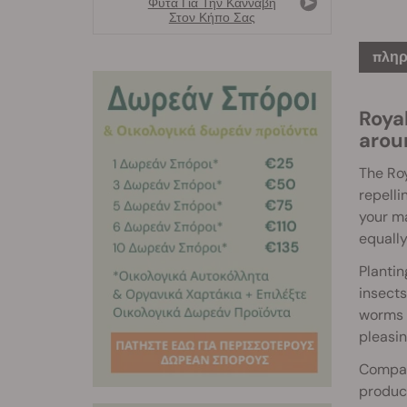
Φυτά Για Την Κάνναβη
Στον Κήπο Σας
πληρ
Roya
arou
The Ro
repelli
your ma
equally
Plantin
insects
worms a
pleasin
Compani
produc