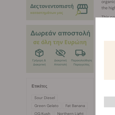
organic
the hig
This pa
-Lemo
-Dill
-Sunfl
-Coria
-Laven
Ετικέτες
Sour Diesel
Green Gelato
Fat Banana
OG Kush
Northern Light