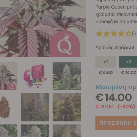
Purple Queen μπορ
χρώματα, πικάντικ
προσφέρει σωματι
(
Αριθμός
σπόρων
:
x1
x3
€ 5.60
€ 14.00
Μειωμένη τιμ
€ 14.00
€ 20.00
(-30%)
ΠΡΟΣΘΗΚΗ Σ