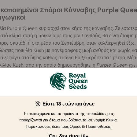
κοποιημένοι Σπόροι Κάνναβης Purple Queen
γωγικοί
λία Purple Queen κυριαρχεί στον κήπο της κάνναβης. Σε εσωτερι
στό κλίμα, αυτή η ποικιλία με τους μωβ ανθούς, θα είναι έτοιμη
ρες σκοτάδι ή στα μέσα του Σεπτέμβρη, όταν καλλιεργηθεί έξω.
ώσεις ποικιλία Kush με πανέμορφους μωβ ανθούς και χωρίς να 
α ξεφύγει στο ύψος καθώς σπάνια θα ξεπεράσει το 1 μέτρο. Μέσα
κιλίας Kush, από την οποία δημιουργήθηκε, η
Purple Queen
έχει
αματικές αποχρώσεις του μωβ. Οι σπόροι κάνναβης Purple Que
δόσεις θρεπτικών συστατικών και θα ευδοκιμήσουν σε οποιοδή
γεια έως και υδροπονία.
Είστε 18 ετών και άνω;
Το περιεχόμενο και τα προϊόντα της ιστοσελίδας μας
προορίζονται για άτομα που βρίσκονται σε νόμιμη ηλικία.
Παρακαλούμε, δείτε τους Όρους & Προϋποθέσεις.
Όχι, δεν είμαι 18+