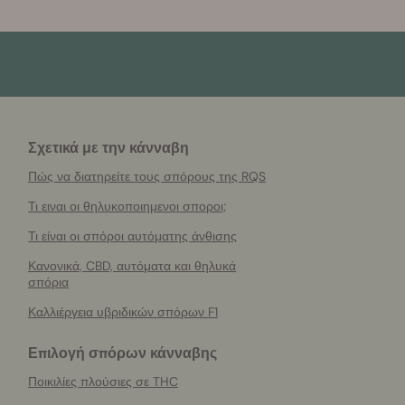
Σχετικά με την κάνναβη
Πώς να διατηρείτε τους σπόρους της RQS
Τι ειναι οι θηλυκοποιημενοι σποροι;
Τι είναι οι σπόροι αυτόματης άνθισης
Κανονικά, CBD, αυτόματα και θηλυκά
σπόρια
Καλλιέργεια υβριδικών σπόρων F1
Επιλογή σπόρων κάνναβης
Ποικιλίες πλούσιες σε THC