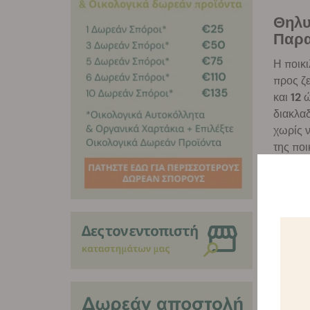
Θηλυ
Παρα
Η ποικι
προς ζε
και
12
ώ
διακλαδ
χωρίς ν
της ποι
και θε
υψηλές 
καλλιέρ