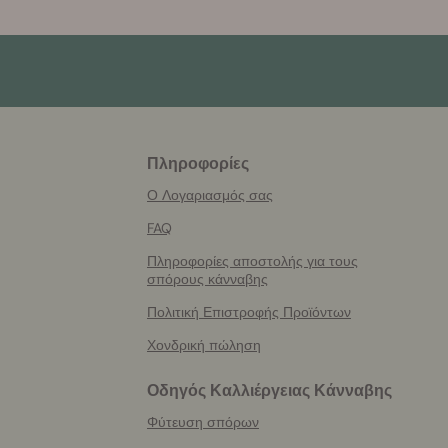
Πληροφορίες
More
helpful
Ο Λογαριασμός σας
info
FAQ
Πληροφορίες αποστολής για τους
σπόρους κάνναβης
Πολιτική Επιστροφής Προϊόντων
Χονδρική πώληση
Οδηγός Καλλιέργειας Κάνναβης
Φύτευση σπόρων