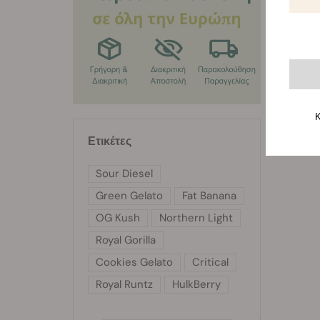
Κ
Ετικέτες
Sour Diesel
Green Gelato
Fat Banana
OG Kush
Northern Light
Royal Gorilla
Cookies Gelato
Critical
Royal Runtz
HulkBerry