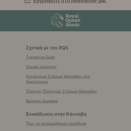
Εγγραφείτε στο newsletter μας
Σχετικά με την RQS
Σχετικά με Εμάς
Σημεία πώλησης
Κατάστημα Σπόρων Κάνναβης στο
Άμστερνταμ
Έλεγχος Ποιότητας Σπόρων Κάνναβης
Βιώσιμα Δωράκια
Εκπαίδευση στην Κάνναβη
Πώς να απολαμβάνετε υπεύθυνα