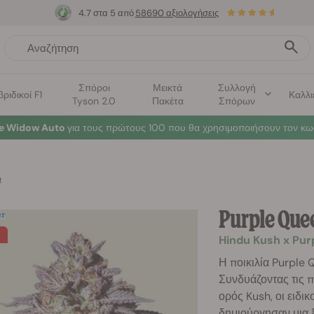
4.7 στα 5 από
58690 αξιολογήσεις
Σπόροι
Μεικτά
Συλλογή
βριδικοί F1
Καλλι
Tyson 2.0
Πακέτα
Σπόρων
te Widow Auto
για τους πρώτους 100 που θα χρησιμοποιήσουν τον κω
n
Purple Que
Hindu Kush x Pur
Η ποικιλία Purple 
Συνδυάζοντας τις π
ορός Kush, οι ειδι
δημιούργησαν μια 