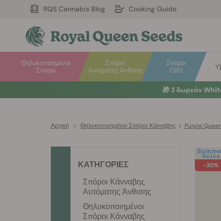
RQS Cannabis Blog
Cooking Guide
Θηλυκοποιημένοι
Σπόροι
Σπόροι
Υ
Σπόροι
Αυτόματης Άνθισης
CBD
🎁
3 δωρεάν Whi
Αρχική
>
Θηλυκοποιημένοι Σπόροι Κάνναβης
>
Purple Quee
ΚΑΤΗΓΟΡΙΕΣ
-30%
Σπόροι Κάνναβης
Αυτόματης Άνθισης
Θηλυκοποιημένοι
Σπόροι Κάνναβης