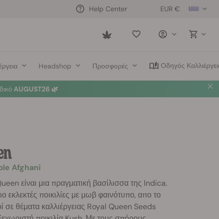
EUR €
Help Center
Saved
items
Οδηγός Καλλιέργει
έργεια
Headshop
Προσφορές
δικό
AUGUST26 🌿
en
ple Afghani
Queen είναι μια πραγματική βασίλισσα της Indica.
ιο εκλεκτές ποικιλίες με μωβ φαινότυπο, απο το
κοί σε θέματα καλλιέργειας Royal Queen Seeds
ξεχωριστή ποικιλία Kush. Με τους σπόρους