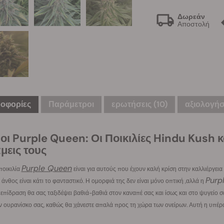
Δωρεάν
Αποστολή
οφορίες
Παράμετροι
ερωτήσεις
(10)
αξιολογήσε
οι Purple Queen: Οι Ποικιλίες Hindu Kush κ
μεις τους
Purple Queen
ποικιλία
είναι για αυτούς που έχουν καλή κρίση στην καλλιέργει
Purp
άνθος είναι κάτι το φανταστικό. Η ομορφιά της δεν είναι μόνο οπτική ,αλλά η
επίδραση θα σας ταξιδέψει βαθιά-βαθιά στον καναπέ σας και ίσως και στο ψυγείο σα
ον ουρανίσκο σας, καθώς θα χάνεστε απαλά προς τη χώρα των ονείρων. Αυτή η υπέρο