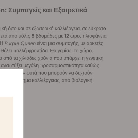
: Συμπαγείς και Εξαιρετικά
κή όσο και σε εξωτερική καλλιέργεια, σε εύκρατο
 μετά από μόλις
8
βδομάδες με
12
ώρες ηλιοφάνεια
 Η
Purple Queen
είναι μια συμπαγής, με αρκετές
θέλει πολλή φροντίδα. Θα γεμίσει το χώρο,
 από τα χιλιάδες χρόνια που υπάρχει η γενετική
 αναπτύξει μεγάλη προσαρμοστικότητα καθώς
en παράγουν φυτά που μπορούν να δεχτούν
ποτε σύστημα καλλιέργειας, από βιολογική