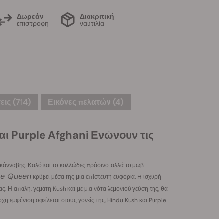
Δωρεάν
Διακριτική
επιστροφη
ναυτιλία
ις (714)
Εικόνες πελατών (4)
αι Purple Afghani Ενώνουν τις
α κάνναβης. Καλό και το κολλώδες πράσινο, αλλά το μωβ
le Queen
κρύβει μέσα της μια απίστευτη ευφορία. Η ισχυρή
ς. Η απαλή, γεμάτη Kush και με μια νότα λεμονιού γεύση της, θα
χη εμφάνιση οφείλεται στους γονείς της, Hindu Kush και Purple