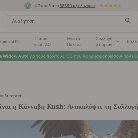
4.7 στα 5 από
58690 αξιολογήσεις
Σπόροι
Μεικτά
Συλλογή
βριδικοί F1
Καλλι
Tyson 2.0
Πακέτα
Σπόρων
te Widow Auto
για τους πρώτους 100 που θα χρησιμοποιήσουν τον κω
ke Sumpter
είναι η Κάνναβη Kush: Ανακαλύψτε τη Συλλογ