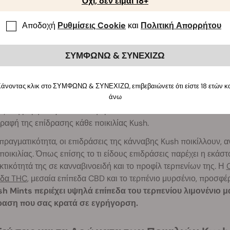
Όχι, δεν είμαι 18+
ήμερα, όταν μπαίνετε σε οποιοδήποτε πρατήριο κάνναβης ή coff
ποιαδήποτε ηλεκτρονική τράπεζα σπόρων, είναι εξαιρετικά πιθαν
Αποδοχή
Ρυθμίσεις Cookie
και
Πολιτική Απορρήτου
οικιλίες.
 Επιδράσεις των Ποικιλιών Kush
ΣΥΜΦΩΝΩ & ΣΥΝΕΧΙΖΩ
αθαρή Ιndica, η κάνναβη Kush έχει κληρονομήσει σε πολλά 
ρχεί η γενετική Indica.
Ωστόσο, ανάλογα με το γενετικό προφίλ
άνοντας κλικ στο ΣΥΜΦΩΝΩ & ΣΥΝΕΧΙΖΩ, επιβεβαιώνετε ότι είστε 18 ετών κ
άνω
λίες Kush
μπορεί να έχουν μεγαλύτερη αναλογία γενετικής Sativa.
 στη μορφολογία των διαφορετικών υποειδών και δεν είναι πο
ραφή της επίδρασης κάθε ποικιλίας Kush.
πραγματικότητα, οι επιδράσεις της κάνναβης Kush ποικίλλουν, 
ποικιλίας. Όπως επίσης το τι είδους επιδράσεις παρέχει η εκάστ
κτικότητά της σε κανναβινοειδή και το προφίλ τερπενίων της. Η
εδα THC
, μεσαία επίπεδα CBD και το τερπένιο μυρσένιο, προσφ
sh Mints περιέχει υψηλά επίπεδα του τερπενίου λιμονένιο μ
ραση που σας κρατά σε εγρήγορση.