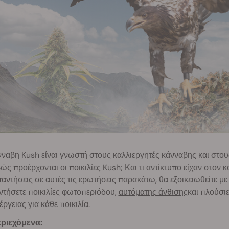
ναβη Kush είναι γνωστή στους καλλιεργητές κάνναβης και στου
βώς προέρχονται οι
ποικιλίες Kush
; Και τι αντίκτυπο είχαν στον
παντήσεις σε αυτές τις ερωτήσεις παρακάτω, θα εξοικειωθείτε 
ντήσετε ποικιλίες φωτοπεριόδου,
αυτόματης άνθισης
και πλούσι
έργειας για κάθε ποικιλία.
ριεχόμενα: