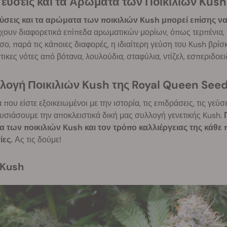
 Γεύσεις και τα Αρώματα των Ποικιλιών Kush
εύσεις και τα αρώματα των ποικιλιών Kush μπορεί επίσης να
χουν διαφορετικά επίπεδα αρωματικών μορίων, όπως τερπένια, π
ο, παρά τις κάποιες διαφορές, η ιδιαίτερη γεύση του Kush βρίσκε
τικες νότες από βότανα, λουλούδια, σταφύλια, ντίζελ, εσπεριδοει
λλογή Ποικιλιών Kush της Royal Queen See
που είστε εξοικειωμένοι με την ιστορία, τις επιδράσεις, τις γεύ
σιάσουμε την αποκλειστικά δική μας συλλογή γενετικής Kush.
α των ποικιλιών Kush και τον τρόπο καλλιέργειας της κάθε 
ίες.
Ας τις δούμε!
 Kush