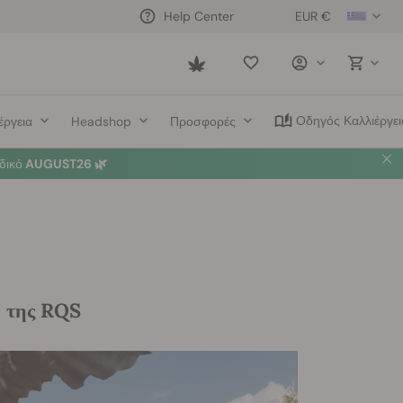
EUR €
Help Center
Saved
items
Οδηγός Καλλιέργει
έργεια
Headshop
Προσφορές
δικό
AUGUST26 🌿
ή της RQS