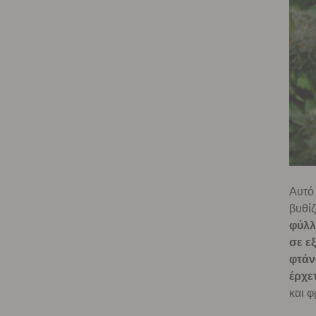
Αυτό
βυθί
φύλλ
σε ε
φτάν
έρχε
και φ