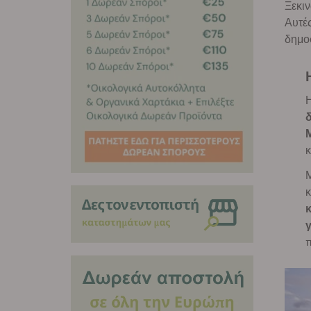
Ξεκι
Αυτές
δημοφ
δ
Μ
κ
Μ
κ
κ
γ
π