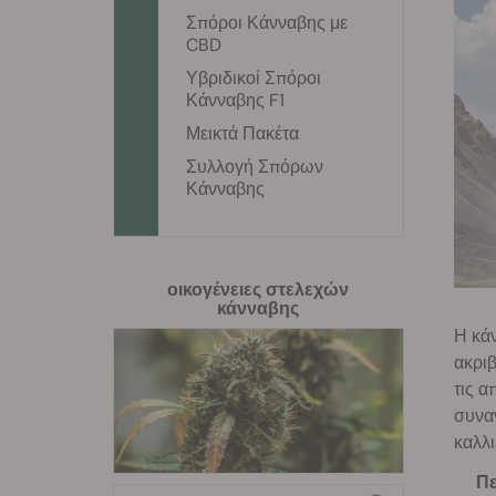
Σπόροι Κάνναβης με
CBD
Υβριδικοί Σπόροι
Κάνναβης F1
Μεικτά Πακέτα
Συλλογή Σπόρων
Κάνναβης
οικογένειες στελεχών
κάνναβης
Η κάν
ακρι
τις α
συνα
καλλι
Πε