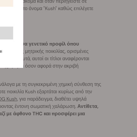
eeshop ή ακόμα και όταν περιηγείστε σε
ό να δείτε το όνομα "Kush" καθώς επιλέγετε
υβρίδια ένα γενετικό προφίλ όπου
 της άλλης μητρικής ποικιλίας, ορισμένες
αι
 Παρόλ' αυτά, αυτοί οι τίτλοι αναφέρονται
λύ χρήσιμοι όσον αφορά στην ακριβή
ανάλογα με τη συγκεκριμένη χημική σύνθεση της
οτε ποικιλία Kush εξαρτάται κυρίως από την
OG Kush
, για παράδειγμα, διαθέτει υψηλά
έροντας έντονη σωματική χαλάρωση.
Αντίθετα,
αζί με άφθονο THC και προσφέρει μια