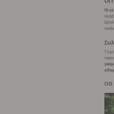
Οι
Οι γ
περιέ
Ωστόσ
πικάν
Συ
Τώρα 
παρου
γκάμ
οδηγ
OG