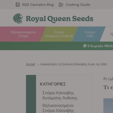
RQS Cannabis Blog
Cooking Guide
Θηλυκοποιημένοι
Σπόροι
Σπόροι
Υ
Σπόροι
Αυτόματης Άνθισης
CBD
🎁
3 δωρεάν Whi
Αρχική
>
Ανακαλύψτε τη Συλλογή Κάνναβης Kush της RQS
By
Lu
ΚΑΤΗΓΟΡΙΕΣ
Τι 
Σπόροι Κάνναβης
Αυτόματης Άνθισης
Θηλυκοποιημένοι
Σπόροι Κάνναβης