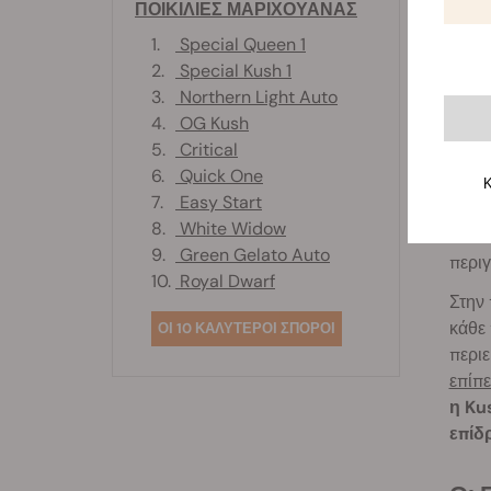
Σ
ΠΟΙΚΙΛΙΕΣ ΜΑΡΙΧΟΥΑΝΑΣ
ο
1.
Special Queen 1
π
2.
Special Kush 1
3.
Northern Light Auto
Οι
4.
OG Kush
5.
Critical
Ως κ
6.
Quick One
κυρια
Κ
7.
Easy Start
ποικι
8.
White Widow
απλώς
9.
Green Gelato Auto
περιγ
10.
Royal Dwarf
Στην 
κάθε 
ΟΙ 10 ΚΑΛΥΤΕΡΟΙ ΣΠΟΡΟΙ
περιε
επίπ
η Ku
επίδ