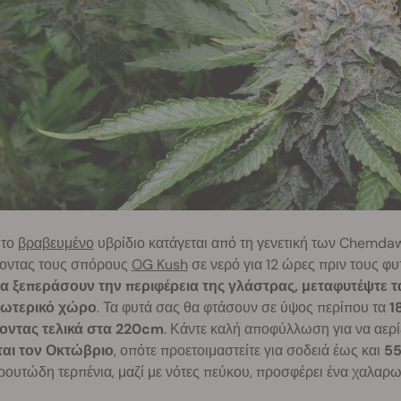
 το
βραβευμένο
υβρίδιο κατάγεται από τη γενετική των Chemda
ζοντας τους σπόρους
OG Kush
σε νερό για 12 ώρες πριν τους φυ
α ξεπεράσουν την περιφέρεια της γλάστρας, μεταφυτέψτε τα 
ξωτερικό χώρο
. Τα φυτά σας θα φτάσουν σε ύψος περίπου τα
1
οντας τελικά στα 220cm
. Κάντε καλή αποφύλλωση για να αερί
ται τον Οκτώβριο
, οπότε προετοιμαστείτε για σοδειά έως και
55
ρουτώδη τερπένια, μαζί με νότες πεύκου, προσφέρει ένα χαλαρω