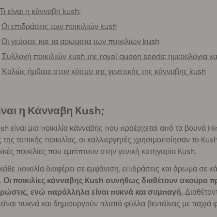
Τι είναι η κάνναβη kush;
Οι επιδράσεις των ποικιλιών kush
Οι γεύσεις και τα αρώματα των ποικιλιών kush
Συλλογή ποικιλιών kush της royal queen seeds: ημερολόγια κα
Καλώς ήρθατε στον κόσμο της γενετικής της κάνναβης kush
 είναι η Κάνναβη Kush;
sh είναι μια ποικιλία κάνναβης που προέρχεται από τα βουνά H
 της τοπικής ποικιλίας, οι καλλιεργητές χρησιμοποίησαν το Ku
ικές ποικιλίες που εμπίπτουν στην γενική κατηγορία Kush.
άθε ποικιλία διαφέρει σε εμφάνιση, επιδράσεις και άρωμα σε κάπ
.
Οι ποικιλίες κάνναβης Kush συνήθως διαθέτουν σκούρα πρ
ρώσεις, ενώ παράλληλα είναι πυκνά και συμπαγή.
Διαθέτοντ
είναι πυκνά και δημιουργούν πλατιά φύλλα βεντάλιας με παχιά 