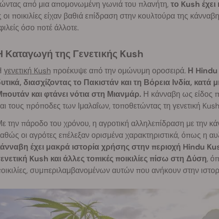
νώντας από μια απομονωμένη γωνιά του πλανήτη,
το Kush έχει
 οι ποικιλίες είχαν βαθιά επίδραση στην κουλτούρα της κάνναβ
ιλείς όσο ποτέ άλλοτε.
Η Καταγωγή της Γενετικής Kush
Η
γενετική Kush
προέκυψε από την ομώνυμη οροσειρά.
Η Hindu
υτικά, διασχίζοντας το Πακιστάν και τη Βόρεια Ινδία, κατά 
πουτάν και φτάνει νότια στη Μιανμάρ.
Η κάνναβη ως είδος πι
αι τους πρόποδες των Ιμαλαΐων, τοποθετώντας τη γενετική Kush
ε την πάροδο του χρόνου, η αγροτική αλληλεπίδραση με την κά
αθώς οι αγρότες επέλεξαν ορισμένα χαρακτηριστικά, όπως η αυ
άνναβη έχει μακρά ιστορία χρήσης στην περιοχή Hindu Kush
ενετική Kush και άλλες τοπικές ποικιλίες πίσω στη Δύση
, ό
οικιλίες, συμπεριλαμβανομένων αυτών που ανήκουν στην ιστορι