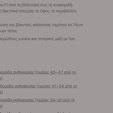
s F1 από τη βλάστηση έως τη συγκομιδή,
θρεπτικά στοιχεία, το ύψος, το περιβάλλον,
νιση του βλαστού, φτάνοντας περίπου τα 74cm
or τέντα.
εμώδους cookie και πιπεριού, μαζί με ένα
δομάδα ανθοφορίας (ημέρες 40–47 από το
α)
βδομάδα ανθοφορίας (ημέρες 47–54 από το
α)
δομάδα ανθοφορίας (ημέρες 54–61 από το
α)