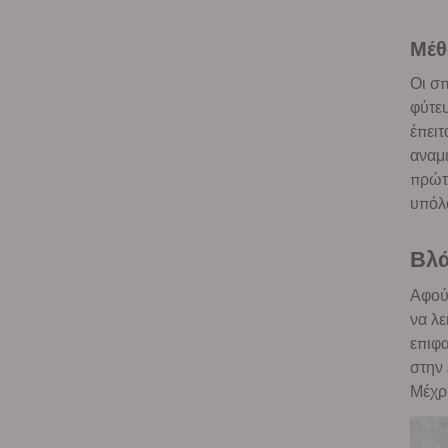
Μέ
Οι σπ
φύτευ
έπειτ
αναμε
πρώτο
υπόλο
Βλ
Αφού 
να λε
επιφα
στην 
Μέχρι