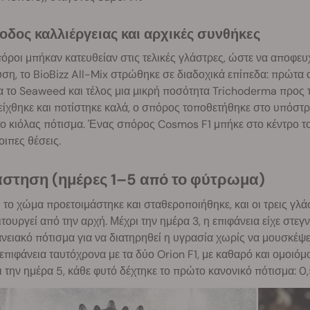
θοδος καλλιέργειας και αρχικές συνθήκες
όροι μπήκαν κατευθείαν στις τελικές γλάστρες, ώστε να αποφευχ
ση, το BioBizz All-Mix στρώθηκε σε διαδοχικά επίπεδα: πρώτα ο
α το Seaweed και τέλος μια μικρή ποσότητα Trichoderma προς
ίχθηκε και ποτίστηκε καλά, ο σπόρος τοποθετήθηκε στο υπόστρ
 κιόλας πότισμα. Ένας σπόρος Cosmos F1 μπήκε στο κέντρο του
ιπες θέσεις.
άστηση (ημέρες 1–5 από το φύτρωμα)
το χώμα προετοιμάστηκε και σταθεροποιήθηκε, και οι τρεις γλ
ιτουργεί από την αρχή. Μέχρι την ημέρα 3, η επιφάνεια είχε στε
νειακό πότισμα για να διατηρηθεί η υγρασία χωρίς να μουσκέψε
επιφάνεια ταυτόχρονα με τα δύο Orion F1, με καθαρό και ομοι
 την ημέρα 5, κάθε φυτό δέχτηκε το πρώτο κανονικό πότισμα: 0,