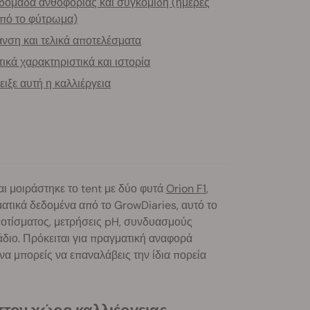
δομάδα ανθοφορίας και συγκομιδή (ημέρες
πό το φύτρωμα)
νση και τελικά αποτελέσματα
τικά χαρακτηριστικά και ιστορία
δειξε αυτή η καλλιέργεια
ι μοιράστηκε το tent με δύο φυτά
Orion F1
,
ατικά δεδομένα από το GrowDiaries, αυτό το
ποτίσματος, μετρήσεις pH, συνδυασμούς
άδιο. Πρόκειται για πραγματική αναφορά
να μπορείς να επαναλάβεις την ίδια πορεία