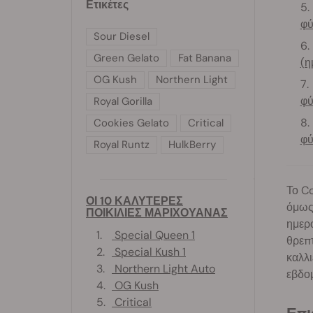
Ετικέτες
φύ
Sour Diesel
Green Gelato
Fat Banana
(η
OG Kush
Northern Light
φύ
Royal Gorilla
Cookies Gelato
Critical
φύ
Royal Runtz
HulkBerry
Το C
ΟΙ 10 ΚΑΛΥΤΕΡΕΣ
όμως 
ΠΟΙΚΙΛΙΕΣ ΜΑΡΙΧΟΥΑΝΑΣ
ημερο
1.
Special Queen 1
θρεπτ
2.
Special Kush 1
καλλι
3.
Northern Light Auto
εβδο
4.
OG Kush
5.
Critical