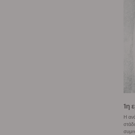
1η
Η ανά
στάδ
συμπα