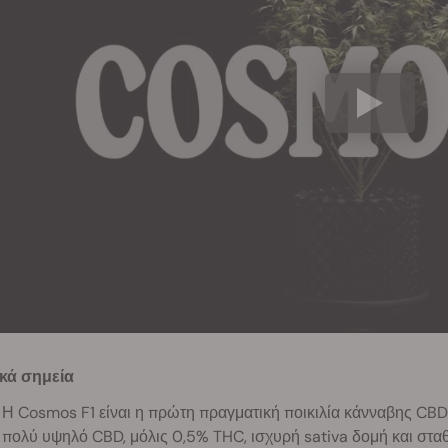
κά σημεία
Η Cosmos F1 είναι η πρώτη πραγματική ποικιλία κάνναβης CBD
πολύ υψηλό CBD, μόλις 0,5% THC, ισχυρή sativa δομή και στα