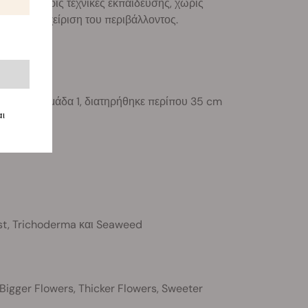
ο tent, χωρίς τεχνικές εκπαίδευσης, χωρίς
ασική διαχείριση του περιβάλλοντος.
 την εβδομάδα 1, διατηρήθηκε περίπου 35 cm
αι
oost, Trichoderma και Seaweed
Bigger Flowers, Thicker Flowers, Sweeter