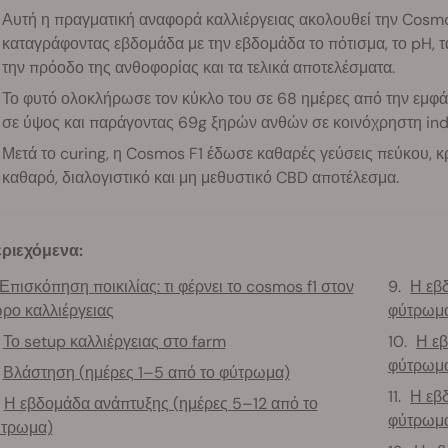
Αυτή η πραγματική αναφορά καλλιέργειας ακολουθεί την Cosmo
καταγράφοντας εβδομάδα με την εβδομάδα το πότισμα, το pH, τα 
την πρόοδο της ανθοφορίας και τα τελικά αποτελέσματα.
Το φυτό ολοκλήρωσε τον κύκλο του σε 68 ημέρες από την εμφά
σε ύψος και παράγοντας 69g ξηρών ανθών σε κοινόχρηστη indo
Μετά το curing, η Cosmos F1 έδωσε καθαρές γεύσεις πεύκου, κρ
καθαρό, διαλογιστικό και μη μεθυστικό CBD αποτέλεσμα.
ριεχόμενα:
Επισκόπηση ποικιλίας: τι φέρνει το cosmos f1 στον
Η εβ
ρο καλλιέργειας
φύτρωμ
Το setup καλλιέργειας στο farm
Η ε
φύτρωμ
Βλάστηση (ημέρες 1–5 από το φύτρωμα)
Η εβ
Η εβδομάδα ανάπτυξης (ημέρες 5–12 από το
φύτρωμ
τρωμα)