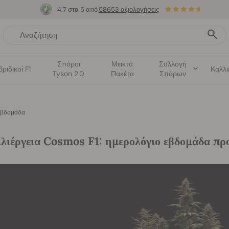
4.7 στα 5 από
58653 αξιολογήσεις
Σπόροι
Μεικτά
Συλλογή
βριδικοί F1
Καλλι
Tyson 2.0
Πακέτα
Σπόρων
 εβδομάδα
λιέργεια Cosmos F1: ημερολόγιο εβδομάδα πρ