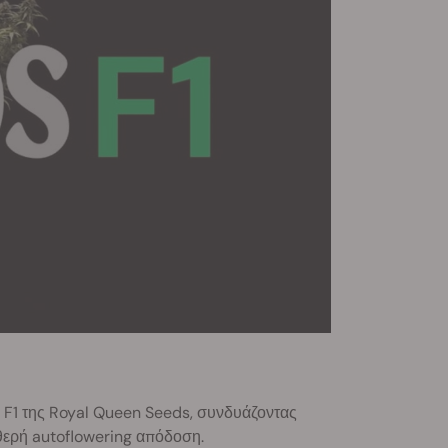
 F1 της Royal Queen Seeds, συνδυάζοντας
θερή autoflowering απόδοση.