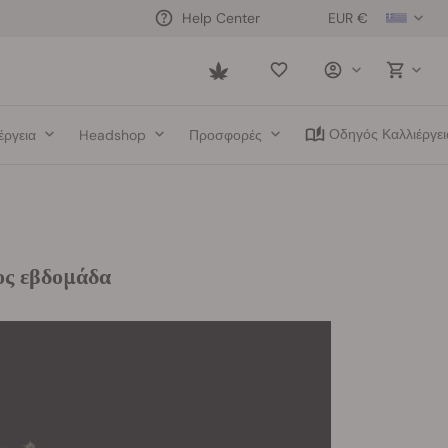
EUR €
Help Center
Saved
items
Οδηγός Καλλιέργει
έργεια
Headshop
Προσφορές
ος εβδομάδα