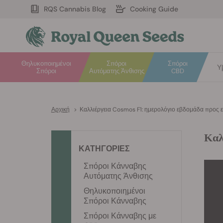
RQS Cannabis Blog
Cooking Guide
Θηλυκοποιημένοι
Σπόροι
Σπόροι
Υ
Σπόροι
Αυτόματης Άνθισης
CBD
Αρχική
>
Καλλιέργεια Cosmos F1: ημερολόγιο εβδομάδα προς
Καλ
ΚΑΤΗΓΟΡΙΕΣ
Σπόροι Κάνναβης
Αυτόματης Άνθισης
Θηλυκοποιημένοι
Σπόροι Κάνναβης
Σπόροι Κάνναβης με