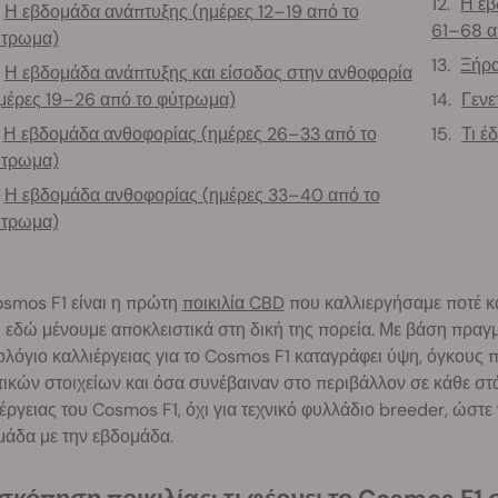
Η εβ
Η εβδομάδα ανάπτυξης (ημέρες 12–19 από το
61–68 α
τρωμα)
Ξήρα
Η εβδομάδα ανάπτυξης και είσοδος στην ανθοφορία
μέρες 19–26 από το φύτρωμα)
Γενε
Η εβδομάδα ανθοφορίας (ημέρες 26–33 από το
Τι έ
τρωμα)
Η εβδομάδα ανθοφορίας (ημέρες 33–40 από το
τρωμα)
osmos F1 είναι η πρώτη
ποικιλία CBD
που καλλιεργήσαμε ποτέ κα
εδώ μένουμε αποκλειστικά στη δική της πορεία. Με βάση πραγμ
λόγιο καλλιέργειας για το Cosmos F1 καταγράφει ύψη, όγκους 
ικών στοιχείων και όσα συνέβαιναν στο περιβάλλον σε κάθε στ
έργειας του Cosmos F1, όχι για τεχνικό φυλλάδιο breeder, ώστε 
μάδα με την εβδομάδα.