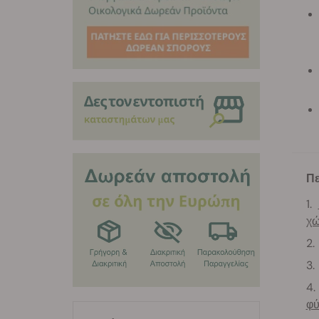
Πε
χώ
φύ