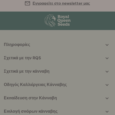
Εγγραφείτε στο newsletter μας
More
Πληροφορίες
helpful
info
Σχετικά με την RQS
Σχετικά με την κάνναβη
Οδηγός Καλλιέργειας Κάνναβης
Εκπαίδευση στην Κάνναβη
Επιλογή σπόρων κάνναβης