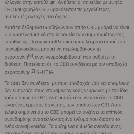
αλλαγές στην κατάθλιψη. Αντίθετα, οι ποικιλίες με υψηλό
THC και χαμηλό CBD προκάλεσαν τις μεγαλύτερες
αντιληπτές αλλαγές στο άγχος.
Αυτά τα δεδομένα υποδηλώνουν ότι το CBD μπορεί να είναι
πιο αποτελεσματικό στη θεραπεία των συμπτωμάτων της
κατάθλιψης. Τα αντικαταθλιπτικά αποτελέσματα αυτού του
κανναβινοειδούς μπορεί να περιλαμβάνουν τη
[6]
σεροτονίνη
, έναν νευροδιαβιβαστή που ρυθμίζει τη
διάθεση. Πιστεύεται ότι το CBD συνδέεται με τον υποδοχέα
[7]
σεροτονίνης
5-ΗΤ1Α.
Το CBD δεν συνδέεται με τους υποδοχείς CB1 και επομένως
δεν επηρεάζει τους ντοπαμινεργικούς νευρώνες με τον ίδιο
τρόπο όπως το THC. Αντ' αυτού, είναι γνωστό ότι το CBD
είναι ένας έμμεσος διεγέρτης των υποδοχέων CB1. Αυτό
τελικά σημαίνει ότι το CBD μπορεί να αυξήσει τα επίπεδα
ανανδαμίνης αναστέλλοντας ένα ένζυμο που διασπά το
ενδοκανναβινοειδές. Τα αυξημένα επίπεδα ανανδαμίνης,
στη συνέχεια, συνδέονται με τους υποδοχείς CB1 και