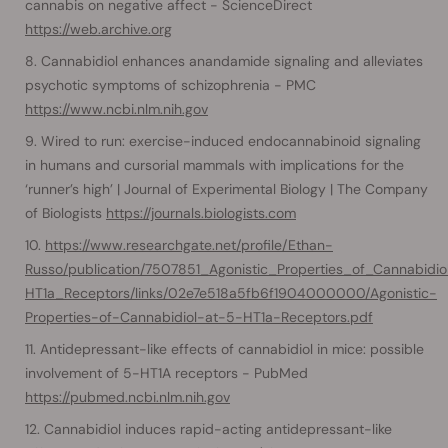
cannabis on negative affect - ScienceDirect
https://web.archive.org
Cannabidiol enhances anandamide signaling and alleviates
psychotic symptoms of schizophrenia - PMC
https://www.ncbi.nlm.nih.gov
Wired to run: exercise-induced endocannabinoid signaling
in humans and cursorial mammals with implications for the
‘runner’s high’ | Journal of Experimental Biology | The Company
of Biologists
https://journals.biologists.com
https://www.researchgate.net/profile/Ethan-
Russo/publication/7507851_Agonistic_Properties_of_Cannabidio
HT1a_Receptors/links/02e7e518a5fb6f1904000000/Agonistic-
Properties-of-Cannabidiol-at-5-HT1a-Receptors.pdf
Antidepressant-like effects of cannabidiol in mice: possible
involvement of 5-HT1A receptors - PubMed
https://pubmed.ncbi.nlm.nih.gov
Cannabidiol induces rapid-acting antidepressant-like