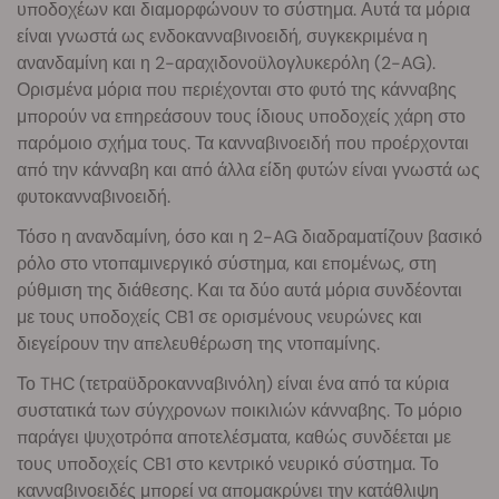
υποδοχέων και διαμορφώνουν το σύστημα. Αυτά τα μόρια
είναι γνωστά ως ενδοκανναβινοειδή, συγκεκριμένα η
ανανδαμίνη και η 2-αραχιδονοϋλογλυκερόλη (2-AG).
Ορισμένα μόρια που περιέχονται στο φυτό της κάνναβης
μπορούν να επηρεάσουν τους ίδιους υποδοχείς χάρη στο
παρόμοιο σχήμα τους. Τα κανναβινοειδή που προέρχονται
από την κάνναβη και από άλλα είδη φυτών είναι γνωστά ως
φυτοκανναβινοειδή.
Τόσο η ανανδαμίνη, όσο και η 2-AG διαδραματίζουν βασικό
ρόλο στο ντοπαμινεργικό σύστημα, και επομένως, στη
ρύθμιση της διάθεσης. Και τα δύο αυτά μόρια συνδέονται
με τους υποδοχείς CB1 σε ορισμένους νευρώνες και
διεγείρουν την απελευθέρωση της ντοπαμίνης.
Το THC (τετραϋδροκανναβινόλη) είναι ένα από τα κύρια
συστατικά των σύγχρονων ποικιλιών κάνναβης. Το μόριο
παράγει ψυχοτρόπα αποτελέσματα, καθώς συνδέεται με
τους υποδοχείς CB1 στο κεντρικό νευρικό σύστημα. Το
κανναβινοειδές μπορεί να απομακρύνει την κατάθλιψη