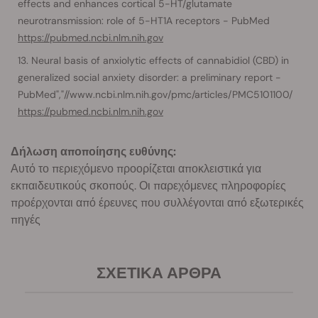
effects and enhances cortical 5-HT/glutamate
neurotransmission: role of 5-HT1A receptors - PubMed
https://pubmed.ncbi.nlm.nih.gov
Neural basis of anxiolytic effects of cannabidiol (CBD) in
generalized social anxiety disorder: a preliminary report -
PubMed","//www.ncbi.nlm.nih.gov/pmc/articles/PMC5101100/
https://pubmed.ncbi.nlm.nih.gov
Δήλωση αποποίησης ευθύνης:
Αυτό το περιεχόμενο προορίζεται αποκλειστικά για
εκπαιδευτικούς σκοπούς. Οι παρεχόμενες πληροφορίες
προέρχονται από έρευνες που συλλέγονται από εξωτερικές
πηγές
ΣΧΕΤΙΚΆ ΆΡΘΡΑ