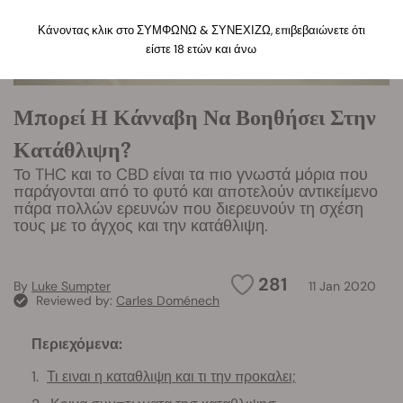
Κάνοντας κλικ στο ΣΥΜΦΩΝΩ & ΣΥΝΕΧΙΖΩ, επιβεβαιώνετε ότι
είστε 18 ετών και άνω
Μπορεί Η Κάνναβη Να Βοηθήσει Στην
Κατάθλιψη?
Το THC και το CBD είναι τα πιο γνωστά μόρια που
παράγονται από το φυτό και αποτελούν αντικείμενο
πάρα πολλών ερευνών που διερευνούν τη σχέση
τους με το άγχος και την κατάθλιψη.
281
By
Luke Sumpter
11 Jan 2020
Reviewed by:
Carles Doménech
Περιεχόμενα:
Τι ειναι η καταθλιψη και τι την προκαλει;