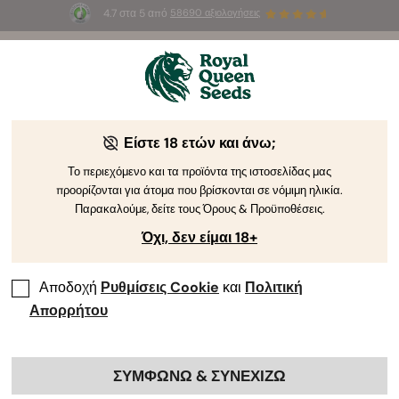
4.7 στα 5 από
58690 αξιολογήσεις
☀️
Summer Sales
: Έως και -50%
σε
επιλεγμένα
προϊόντα! ⏤
Αγοράστε Τώρα
🛍️
Είστε 18 ετών και άνω;
The RQS Blog
Το περιεχόμενο και τα προϊόντα της ιστοσελίδας μας
προορίζονται για άτομα που βρίσκονται σε νόμιμη ηλικία.
Blog για το Lifestyle της Κάνναβης
Pikilíes kai Pr
Παρακαλούμε, δείτε τους Όρους & Προϋποθέσεις.
Όχι, δεν είμαι 18+
Αποδοχή
Ρυθμίσεις Cookie
και
Πολιτική
Απορρήτου
ΣΥΜΦΩΝΩ & ΣΥΝΕΧΙΖΩ