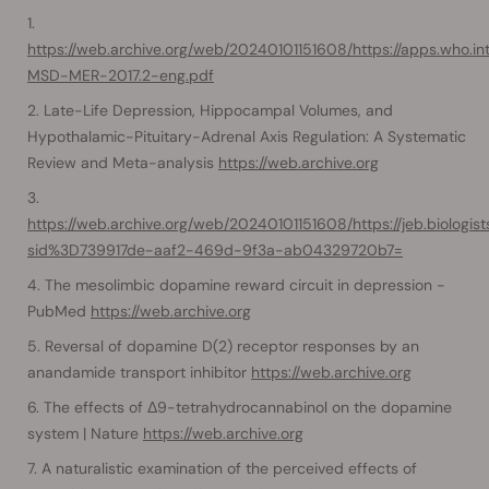
https://web.archive.org/web/20240101151608/https://apps.who.i
MSD-MER-2017.2-eng.pdf
Late-Life Depression, Hippocampal Volumes, and
Hypothalamic-Pituitary-Adrenal Axis Regulation: A Systematic
Review and Meta-analysis
https://web.archive.org
https://web.archive.org/web/20240101151608/https://jeb.biologist
sid%3D739917de-aaf2-469d-9f3a-ab04329720b7=
The mesolimbic dopamine reward circuit in depression -
PubMed
https://web.archive.org
Reversal of dopamine D(2) receptor responses by an
anandamide transport inhibitor
https://web.archive.org
The effects of Δ9-tetrahydrocannabinol on the dopamine
system | Nature
https://web.archive.org
A naturalistic examination of the perceived effects of