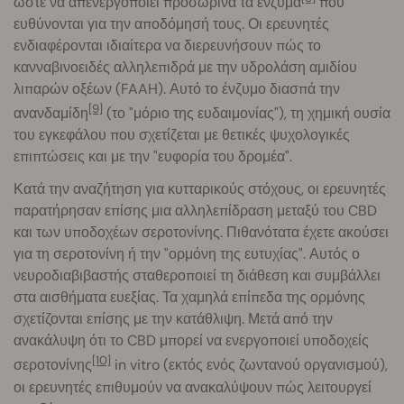
ώστε να απενεργοποιεί προσωρινά τα ένζυμα
που
ευθύνονται για την αποδόμησή τους. Οι ερευνητές
ενδιαφέρονται ιδιαίτερα να διερευνήσουν πώς το
κανναβινοειδές αλληλεπιδρά με την υδρολάση αμιδίου
λιπαρών οξέων (FAAH). Αυτό το ένζυμο διασπά την
[9]
ανανδαμίδη
(το "μόριο της ευδαιμονίας"), τη χημική ουσία
του εγκεφάλου που σχετίζεται με θετικές ψυχολογικές
επιπτώσεις και με την "ευφορία του δρομέα".
Κατά την αναζήτηση για κυτταρικούς στόχους, οι ερευνητές
παρατήρησαν επίσης μια αλληλεπίδραση μεταξύ του CBD
και των υποδοχέων σεροτονίνης. Πιθανότατα έχετε ακούσει
για τη σεροτονίνη ή την "ορμόνη της ευτυχίας". Αυτός ο
νευροδιαβιβαστής σταθεροποιεί τη διάθεση και συμβάλλει
στα αισθήματα ευεξίας. Τα χαμηλά επίπεδα της ορμόνης
σχετίζονται επίσης με την κατάθλιψη. Μετά από την
ανακάλυψη ότι το CBD μπορεί να ενεργοποιεί υποδοχείς
[10]
σεροτονίνης
in vitro (εκτός ενός ζωντανού οργανισμού),
οι ερευνητές επιθυμούν να ανακαλύψουν πώς λειτουργεί