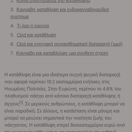
Κοινα συμπτωματα τησ καταθλιψησ
Κανναβη, καταθλιψη και ενδοκανναβινοειδεσ
συστημα
Τι λεει η ερευνα
Cbd και κατάθλιψη
Cbd και εποχιακή συναισθηματική διαταραχή (sad)
Κανναβη και καταθλιλψη: μια συνθετη σχεση
Η κατάθλιψη είναι μια ιδιαίτερα συχνή ψυχική διαταραχή
που αφορά περίπου 19.2 εκατομμύρια ενήλικες στις
Ηνωμένες Πολιτείες. Στην Ευρώπη, περίπου το 4.6% του
πληθυσμού πάσχει από κάποια διαταραχή κατάθλιψης ή
[1]
άγχους
. Σε μερικούς ανθρώπους, η κατάθλιψη μπορεί να
είναι παροδική. Σε άλλους, η κατάσταση είναι μόνιμη και
μπορεί να μειώσει σημαντικά την ποιότητα ζωής του
πάσχοντος. Η κατάθλιψη στερεί δισεκατομμύρια ευρώ από