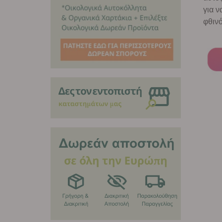
για ν
φθιν