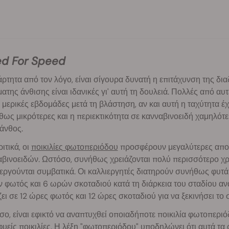
ed For Speed
ρτητα από τον λόγο, είναι σίγουρα δυνατή η επιτάχυνση της διαδ
ατης άνθισης είναι ιδανικές γι' αυτή τη δουλειά. Πολλές από α
 μερικές εβδομάδες μετά τη βλάστηση, αν και αυτή η ταχύτητα έχ
ως μικρότερες και η περιεκτικότητα σε κανναβινοειδή χαμηλότε
άνθος.
ιτικά, οι
ποικιλίες φωτοπεριόδου
προσφέρουν μεγαλύτερες αποδ
βινοειδών. Ωστόσο, συνήθως χρειάζονται πολύ περισσότερο χρ
εργούνται συμβατικά. Οι καλλιεργητές διατηρούν συνήθως φυτ
φωτός και 6 ωρών σκοταδιού κατά τη διάρκεια του σταδίου ανά
ει σε 12 ώρες φωτός και 12 ώρες σκοταδιού για να ξεκινήσει το 
ο, είναι εφικτό να αναπτυχθεί οποιαδήποτε ποικιλία φωτοπεριό
υείς ποικιλίες. Η λέξη "φωτοπεριόδου" υποδηλώνει ότι αυτά τ