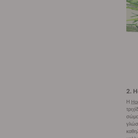
2.
Η
Ho
τριχί
σώματ
γλώσσ
καθηλ