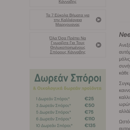
Κάνναβης
Τα 7 Εύκολα Βήματα για
την Καλλιέργεια
Μαριχουανας
Ne
Όλα Όσα Πρέπει Να
Γνωρίζετε Για Τους
Ανεξά
Θηλυκοποιημένους
αυτόμ
Σπόρους Κάνναβης
μόλις
συνήθ
κάθε 
Συγκρ
καννα
καλλι
ωρών 
αλλάζ
Ωστόσ
αυτοφ