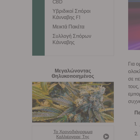
CBD
Υβριδικοί Σπόροι
Κάνναβης F1
Μεικτά Πακέτα
Συλλογή Σπόρων
Κάνναβης
Για ο
Μεγαλώνοντας
ολοκλ
Θηλυκοποιημένος
σε πε
τους,
εμπορ
συχνά
Πε
Το Χρονοδιάγραμμα
Καλλιέργειας Της