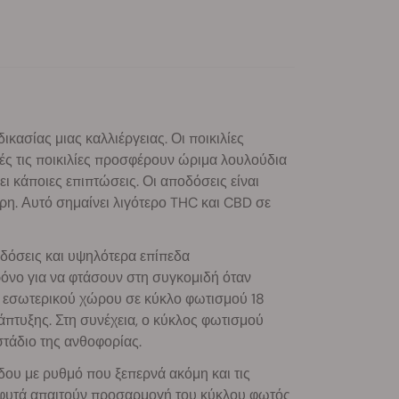
ικασίας μιας καλλιέργειας. Οι ποικιλίες
υτές τις ποικιλίες προσφέρουν ώριμα λουλούδια
ει κάποιες επιπτώσεις. Οι αποδόσεις είναι
ρη. Αυτό σημαίνει λιγότερο THC και CBD σε
όσεις και υψηλότερα επίπεδα
όνο για να φτάσουν στη συγκομιδή όταν
ά εσωτερικού χώρου σε κύκλο φωτισμού 18
πτυξης. Στη συνέχεια, ο κύκλος φωτισμού
στάδιο της ανθοφορίας.
δου με ρυθμό που ξεπερνά ακόμη και τις
α φυτά απαιτούν προσαρμογή του κύκλου φωτός