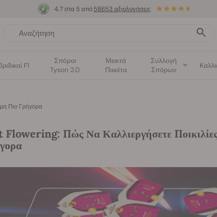
4.7 στα 5 από
58653 αξιολογήσεις
Σπόροι
Μεικτά
Συλλογή
βριδικοί F1
Καλλι
Tyson 2.0
Πακέτα
Σπόρων
όμη Πιο Γρήγορα
t Flowering: Πώς Να Καλλιεργήσετε Ποικιλίες
γορα