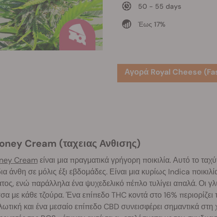
50 - 55 days
Έως 17%
Αγορά Royal Cheese (Fas
 Honey Cream (ταχειας Ανθισης)
ney Cream
είναι μια πραγματικά γρήγορη ποικιλία. Αυτό το ταχ
δια άνθη σε μόλις έξι εβδομάδες. Είναι μια κυρίως Indica ποικι
ος, ενώ παράλληλα ένα ψυχεδελικό πέπλο τυλίγει απαλά. Οι γλυ
α με κάθε τζούρα. Ένα επίπεδο THC κοντά στο 16% περιορίζει τ
ωτική και ένα μεσαίο επίπεδο CBD συνεισφέρει σημαντικά στη