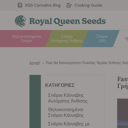
RQS Cannabis Blog
Cooking Guide
Θηλυκοποιημένοι
Σπόροι
Σπόροι
Υ
Σπόροι
Αυτόματης Άνθισης
CBD
Αρχική
>
Πώς Να Καλλιεργήσετε Ποικιλίες Ταχείας Άνθισης Ακ
Fas
Γρή
ΚΑΤΗΓΟΡΙΕΣ
Σπόροι Κάνναβης
Αυτόματης Άνθισης
Θηλυκοποιημένοι
Σπόροι Κάνναβης
Σπόροι Κάνναβης με