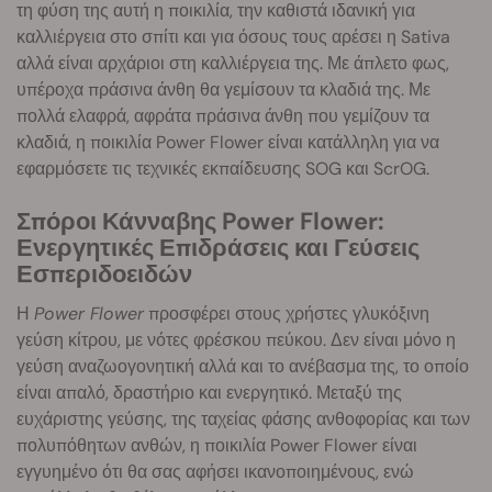
τη φύση της αυτή η ποικιλία, την καθιστά ιδανική για
καλλιέργεια στο σπίτι και για όσους τους αρέσει η Sativa
αλλά είναι αρχάριοι στη καλλιέργεια της. Με άπλετο φως,
υπέροχα πράσινα άνθη θα γεμίσουν τα κλαδιά της. Με
πολλά ελαφρά, αφράτα πράσινα άνθη που γεμίζουν τα
κλαδιά, η ποικιλία Power Flower είναι κατάλληλη για να
εφαρμόσετε τις τεχνικές εκπαίδευσης SOG και ScrOG.
Σπόροι Κάνναβης Power Flower:
Ενεργητικές Επιδράσεις και Γεύσεις
Εσπεριδοειδών
Η
Power Flower
προσφέρει στους χρήστες γλυκόξινη
γεύση κίτρου, με νότες φρέσκου πεύκου. Δεν είναι μόνο η
γεύση αναζωογονητική αλλά και το ανέβασμα της, το οποίο
είναι απαλό, δραστήριο και ενεργητικό. Μεταξύ της
ευχάριστης γεύσης, της ταχείας φάσης ανθοφορίας και των
πολυπόθητων ανθών, η ποικιλία Power Flower είναι
εγγυημένο ότι θα σας αφήσει ικανοποιημένους, ενώ