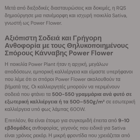
Μετά από διεξοδικές διασταυρώσεις και δοκιμές, η RQS
δημιούργησε μια πανέμορφη και ισχυρή ποικιλία Sativa,
γνωστή ως Power Flower.
Αξιόπιστη Σοδειά και Γρήγορη
Ανθοφορία με τους Θηλυκοποιημένους
Σπόρους Κάνναβης Power Flower
Η ποικιλία Power Plant ήταν η αρχική, μεγάλων
αποδόσεων, εμπορική καλλιέργεια και είμαστε υπερήφανοι
που λέμε ότι οι σπόροι Power Flower ακολουθούν τα
βήματά της. Οι καλλιεργητές μπορούν να περιμένουν
σοδειά που φτάνει τα
500-550 γραμμάρια ανά φυτό σε
εξωτερική καλλιέργεια ή τα 500–550g/m²
σε εσωτερική
καλλιέργεια υπό φως λάμπας 600W.
Επιπλέον, θα είναι έτοιμο για συγκομιδή έπειτα από
9-10
εβδομάδες
ανθοφορίας, γεγονός που ειδικά για Sativa
είναι χρόνος ρεκόρ. Η μικρή φροντίδα που χρειάζεται από