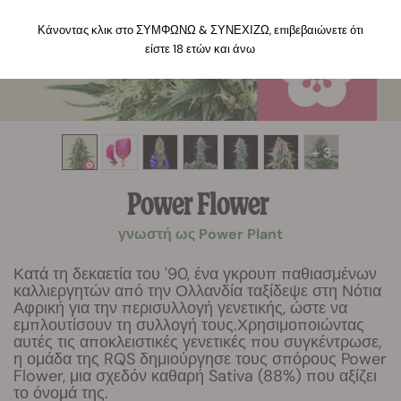
Κάνοντας κλικ στο ΣΥΜΦΩΝΩ & ΣΥΝΕΧΙΖΩ, επιβεβαιώνετε ότι
είστε 18 ετών και άνω
+ 3
Power Flower
γνωστή ως Power Plant
Κατά τη δεκαετία του '90, ένα γκρουπ παθιασμένων
καλλιεργητών από την Ολλανδία ταξίδεψε στη Νότια
Αφρική για την περισυλλογή γενετικής, ώστε να
εμπλουτίσουν τη συλλογή τους.Χρησιμοποιώντας
αυτές τις αποκλειστικές γενετικές που συγκέντρωσε,
η ομάδα της RQS δημιούργησε τους σπόρους Power
Flower, μια σχεδόν καθαρή Sativa (88%) που αξίζει
το όνομά της.