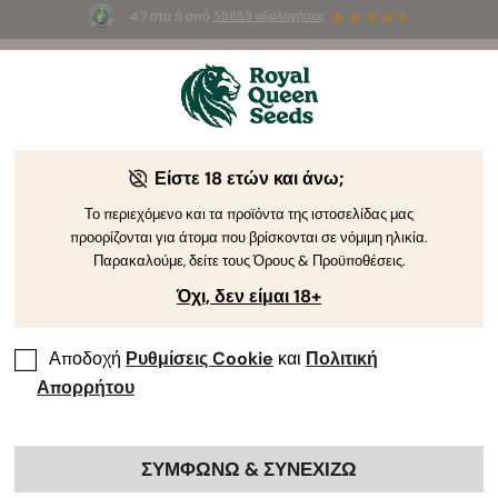
4.7 στα 5 από
58653 αξιολογήσεις
☀️
Summer Sales
: Έως και -50%
σε
επιλεγμένα
προϊόντα! ⏤
Αγοράστε Τώρα
🛍️
Είστε 18 ετών και άνω;
Το περιεχόμενο και τα προϊόντα της ιστοσελίδας μας
προορίζονται για άτομα που βρίσκονται σε νόμιμη ηλικία.
Παρακαλούμε, δείτε τους Όρους & Προϋποθέσεις.
Όχι, δεν είμαι 18+
Αποδοχή
Ρυθμίσεις Cookie
και
Πολιτική
Απορρήτου
ΣΥΜΦΩΝΩ & ΣΥΝΕΧΙΖΩ