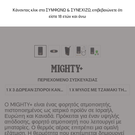
Κάνοντας κλικ στο ΣΥΜΦΩΝΩ & ΣΥΝΕΧΙΖΩ, επιβεβαιώνετε ότι
είστε 18 ετών και άνω
MIGHTY+
ΠΕΡΙΕΧΌΜΕΝΟ ΣΥΣΚΕΥΑΣΊΑΣ
1 X 3 ΔΩΡΕΆΝ ΣΠΌΡΟΙ ΚΆΝΝΑΒΗΣ
1 X ΜΎΛΟΣ ΜΕ ΤΖΑΜΆΚΙ ΤΗΣ RQS
O MIGHTY+ είναι ένας φορητός ατμοποιητής,
πιστοποιημένος ως ιατρικό προϊόν σε Ισραήλ,
Ευρώπη και Καναδά. Πρόκειται για έναν υψηλής
απόδοσης, φορητό ατμοποιητή που λειτουργεί με
μπαταρίες. Ο θερμός αέρας επιτρέπει μια ομαλή
εξάτμιση. Η θερμότητα που εκπέμπεται δημιουργεί