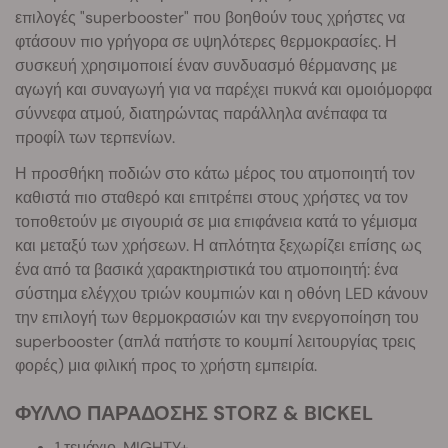
επιλογές "superbooster" που βοηθούν τους χρήστες να
φτάσουν πιο γρήγορα σε υψηλότερες θερμοκρασίες. Η
συσκευή χρησιμοποιεί έναν συνδυασμό θέρμανσης με
αγωγή και συναγωγή για να παρέχει πυκνά και ομοιόμορφα
σύννεφα ατμού, διατηρώντας παράλληλα ανέπαφα τα
προφίλ των τερπενίων.
Η προσθήκη ποδιών στο κάτω μέρος του ατμοποιητή τον
καθιστά πιο σταθερό και επιτρέπει στους χρήστες να τον
τοποθετούν με σιγουριά σε μια επιφάνεια κατά το γέμισμα
και μεταξύ των χρήσεων. Η απλότητα ξεχωρίζει επίσης ως
ένα από τα βασικά χαρακτηριστικά του ατμοποιητή: ένα
σύστημα ελέγχου τριών κουμπιών και η οθόνη LED κάνουν
την επιλογή των θερμοκρασιών και την ενεργοποίηση του
superbooster (απλά πατήστε το κουμπί λειτουργίας τρεις
φορές) μια φιλική προς το χρήστη εμπειρία.
ΦΥΛΛΟ ΠΑΡΑΔΟΣΗΣ STORZ & BICKEL
1 τεμάχιο. MIGHTY+