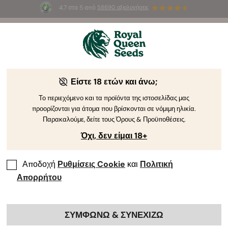
4.7 στα 5 από
58690 αξιολογήσεις
🎁
3 σπόρους White Widow Auto
ΔΩΡΕΑΝ για τους
πρώτους 100 που θα χρησιμοποιήσουν τον κωδικό
AUGUST26 🌿
Είστε 18 ετών και άνω;
Το περιεχόμενο και τα προϊόντα της ιστοσελίδας μας
προορίζονται για άτομα που βρίσκονται σε νόμιμη ηλικία.
Παρακαλούμε, δείτε τους Όρους & Προϋποθέσεις.
Όχι, δεν είμαι 18+
Αποδοχή
Ρυθμίσεις Cookie
και
Πολιτική
Απορρήτου
ΣΥΜΦΩΝΩ & ΣΥΝΕΧΙΖΩ