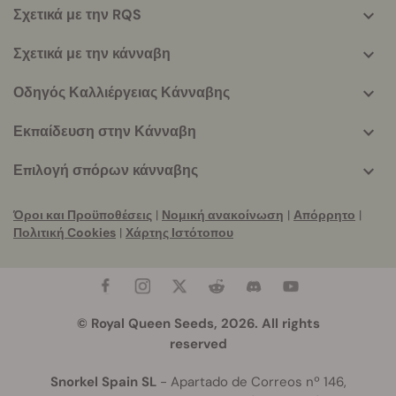
helpful
Σχετικά με την RQS
info
Σχετικά με την κάνναβη
Οδηγός Καλλιέργειας Κάνναβης
Εκπαίδευση στην Κάνναβη
Επιλογή σπόρων κάνναβης
Όροι και Προϋποθέσεις
|
Νομική ανακοίνωση
|
Απόρρητο
|
Πολιτική Cookies
|
Χάρτης Ιστότοπου
© Royal Queen Seeds, 2026. All rights
reserved
Snorkel Spain SL
- Apartado de Correos nº 146,