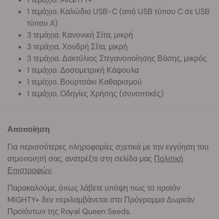
1 τεμάχιο. Καλώδιο USB-C (από USB τύπου C σε USB
τύπου A)
3 τεμάχια. Κανονική Σίτα, μικρή
3 τεμάχια. Χονδρή Σίτα, μικρή
3 τεμάχια. Δακτύλιος Στεγανοποίησης Βάσης, μικρός
1 τεμάχιο. Δοσομετρική Κάψουλα
1 τεμάχιο. Βουρτσάκι Καθαρισμού
1 τεμάχιο. Οδηγίες Χρήσης (συνοπτικές)
Αποποίηση
Για περισσότερες πληροφορίες σχετικά με την εγγύηση του
ατμοποιητή σας, ανατρέξτε στη σελίδα μας
Πολιτική
Επιστροφών
.
Παρακαλούμε, όπως λάβετε υπόψη πως το προϊόν
MIGHTY
+ δεν περιλαμβάνεται στο Πρόγραμμα Δωρεάν
Προϊόντων της Royal Queen Seeds.