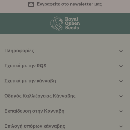
Εγγραφείτε στο newsletter μας
More
Πληροφορίες
helpful
info
Σχετικά με την RQS
Σχετικά με την κάνναβη
Οδηγός Καλλιέργειας Κάνναβης
Εκπαίδευση στην Κάνναβη
Επιλογή σπόρων κάνναβης