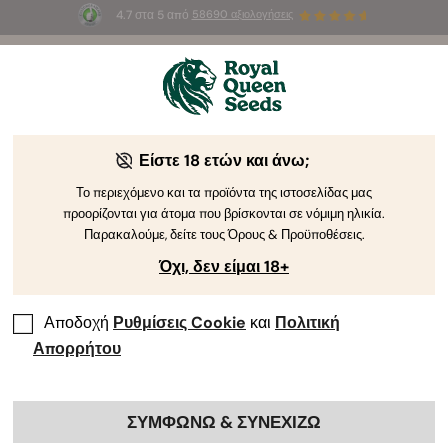
4.7 στα 5 από
58690 αξιολογήσεις
🎁
3 σπόρους White Widow Auto
ΔΩΡΕΑΝ για τους
πρώτους 100 που θα χρησιμοποιήσουν τον κωδικό
AUGUST26 🌿
Είστε 18 ετών και άνω;
Συγγραφέας RQS
Δημοσιογράφος και Κειμενογράφος με
Ειδίκευση στην Κάνναβη
Το περιεχόμενο και τα προϊόντα της ιστοσελίδας μας
προορίζονται για άτομα που βρίσκονται σε νόμιμη ηλικία.
Adam Parsons
Παρακαλούμε, δείτε τους Όρους & Προϋποθέσεις.
Όχι, δεν είμαι 18+
Γράφω για: Καλλιέργεια κάνναβης,
νεότερες εξελίξεις, ποπ κουλτούρα, CBD
Αποδοχή
Ρυθμίσεις Cookie
και
Πολιτική
και προϊόντα
Απορρήτου
Επαγγελματικά προφίλ:
ΣΥΜΦΩΝΩ & ΣΥΝΕΧΙΖΩ
Adam Parsons