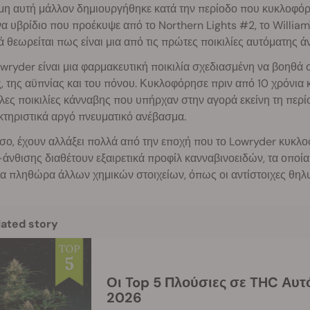
η αυτή μάλλον δημιουργήθηκε κατά την περίοδο που κυκλοφόρησ
να υβρίδιο που προέκυψε από το Northern Lights #2, το William
 θεωρείται πως είναι μια από τις πρώτες ποικιλίες αυτόματης
wryder είναι μια φαρμακευτική ποικιλία σχεδιασμένη να βοηθ
, της αϋπνίας και του πόνου. Κυκλοφόρησε πριν από 10 χρόνια κ
λες ποικιλίες κάνναβης που υπήρχαν στην αγορά εκείνη τη περ
τηριστικά αργό πνευματικό ανέβασμα.
ο, έχουν αλλάξει πολλά από την εποχή που το Lowryder κυκλοφ
άνθισης διαθέτουν εξαιρετικά προφίλ κανναβινοειδών, τα οποία 
ια πληθώρα άλλων χημικών στοιχείων, όπως οι αντίστοιχες θηλυ
lated story
Οι Top 5 Πλούσιες σε THC Αυτόματες Ποικιλίες του
2026