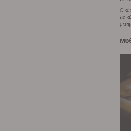
Ο κύρ
ποικι
μεταβ
Μ