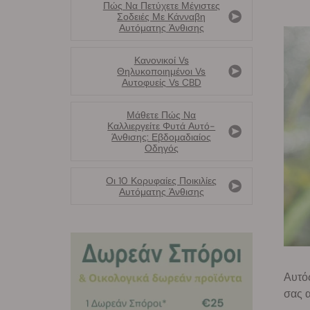
Πώς Να Πετύχετε Μέγιστες
Σοδειές Με Κάνναβη
Αυτόματης Άνθισης
Κανονικοί Vs
Θηλυκοποιημένοι Vs
Αυτοφυείς Vs CBD
Μάθετε Πώς Να
Καλλιεργείτε Φυτά Αυτό-
Άνθισης: Εβδομαδιαίος
Οδηγός
Οι 10 Κορυφαίες Ποικιλίες
Αυτόματης Άνθισης
Αυτός
σας α