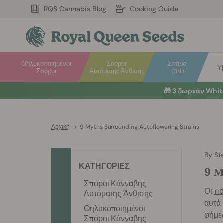
RQS Cannabis Blog
Cooking Guide
Θηλυκοποιημένοι
Σπόροι
Σπόροι
Υ
Σπόροι
Αυτόματης Άνθισης
CBD
🎁
3 δωρεάν Whi
Αρχική
>
9 Myths Surrounding Autoflowering Strains
By
St
ΚΑΤΗΓΟΡΙΕΣ
9 Μ
Σπόροι Κάνναβης
Οι
πο
Αυτόματης Άνθισης
αυτά 
Θηλυκοποιημένοι
φήμες
Σπόροι Κάνναβης