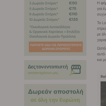
Η φήμ
για έ
συχνά
Το Lo
στρες
με άλ
χαρακ
Ωστόσ
αυτό-
και μ
Re