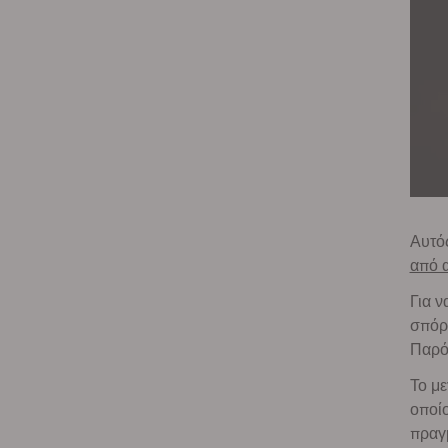
Αυτός
από 
Για ν
σπόρο
Παρόλ
Το με
οποίο
πραγμ