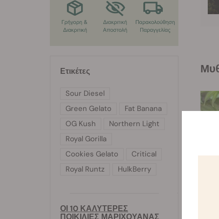
Μ
Ετικέτες
Sour Diesel
Green Gelato
Fat Banana
OG Kush
Northern Light
Royal Gorilla
Cookies Gelato
Critical
Royal Runtz
HulkBerry
ΟΙ 10 ΚΑΛΥΤΕΡΕΣ
ΠΟΙΚΙΛΙΕΣ ΜΑΡΙΧΟΥΑΝΑΣ