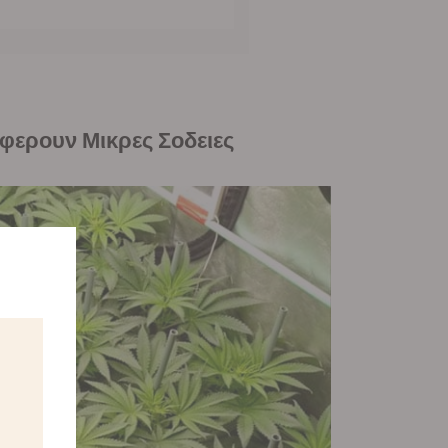
σφερουν Μικρες Σοδειες