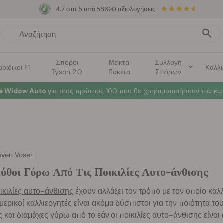
4.7 στα 5 από
58690 αξιολογήσεις
Σπόροι
Μεικτά
Συλλογή
βριδικοί F1
Καλλι
Tyson 2.0
Πακέτα
Σπόρων
te Widow Auto
για τους πρώτους 100 που θα χρησιμοποιήσουν τον κω
even Voser
ύθοι Γύρω Από Τις Ποικιλίες Αυτο-άνθισης
ικιλίες αυτο-άνθισης
έχουν αλλάξει τον τρόπο με τον οποίο καλλ
μερικοί καλλιεργητές είναι ακόμα δύσπιστοι για την ποιότητα του
 και διαμάχες γύρω από το εάν οι ποικιλίες αυτο-άνθισης είναι 