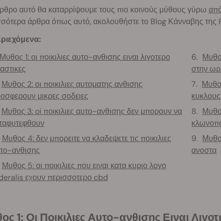
άρθρο αυτό θα καταρρίψουμε τους πιο κοινούς μύθους γύρω
από
σσότερα άρθρα όπως αυτό, ακολουθήστε το Blog Κάνναβης της 
ριεχόμενα:
Μυθος 1: οι ποικιλιες αυτο-ανθισης ειναι λιγοτερο
Μυθος
αστικες
στην ωρ
Μυθος 2: οι ποικιλιες αυτοματης ανθισης
Μυθος
οσφερουν μικρες σοδειες
κυκλους
Μυθος 3: oi ποικιλιες αυτο-ανθισης δεν μπορουν να
Μυθος
ταφυτεφθουν
κλωνοπ
Μυθος 4: δεν μπορειτε να κλαδεψετε τις ποικιλιες
Μυθος
το-ανθισης
ανοστα
Μυθος 5: οι ποικιλιες που ειναι κατα κυριο λογο
deralis εχουν περισσοτερο cbd
υθος 1: Οι Ποικιλιες Αυτο-ανθισης Ειναι Λιγο