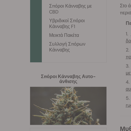
Στο 
Σπόροι Κάνναβης με
CBD
περι
Υβριδικοί Σπόροι
Πε
Κάνναβης F1
Μεικτά Πακέτα
δρ
Συλλογή Σπόρων
Κάνναβης
πρ
με
Σπόροι Κάνναβης Αυτο-
άνθισης
αυ
ru
Μ