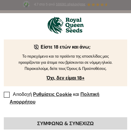
4.7 στα 5 από
58690 αξιολογήσεις
🎁
3 σπόρους White Widow Auto
ΔΩΡΕΑΝ για τους
πρώτους 100 που θα χρησιμοποιήσουν τον κωδικό
AUGUST26 🌿
Είστε 18 ετών και άνω;
Το περιεχόμενο και τα προϊόντα της ιστοσελίδας μας
προορίζονται για άτομα που βρίσκονται σε νόμιμη ηλικία.
Παρακαλούμε, δείτε τους Όρους & Προϋποθέσεις.
Όχι, δεν είμαι 18+
Αποδοχή
Ρυθμίσεις Cookie
και
Πολιτική
Απορρήτου
ΣΥΜΦΩΝΩ & ΣΥΝΕΧΙΖΩ