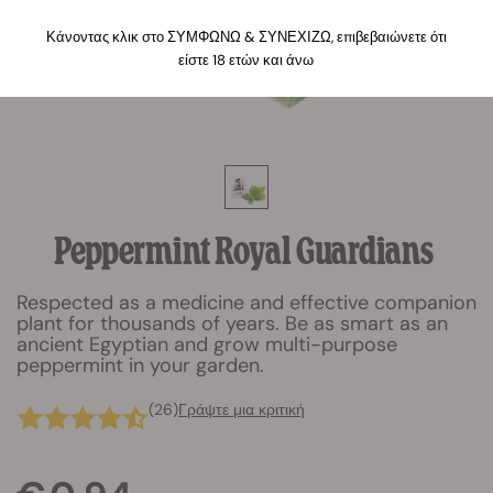
Κάνοντας κλικ στο ΣΥΜΦΩΝΩ & ΣΥΝΕΧΙΖΩ, επιβεβαιώνετε ότι
είστε 18 ετών και άνω
Peppermint Royal Guardians
Respected as a medicine and effective companion
plant for thousands of years. Be as smart as an
ancient Egyptian and grow multi-purpose
peppermint in your garden.
(26)
Γράψτε μια κριτική