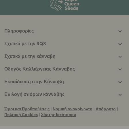
Πληροφορίες
More
helpful
Σχετικά με την RQS
info
Σχετικά με την κάνναβη
Οδηγός Καλλιέργειας Κάνναβης
Εκπαίδευση στην Κάνναβη
Επιλογή σπόρων κάνναβης
Όροι και Προϋποθέσεις
|
Νομική ανακοίνωση
|
Απόρρητο
|
Πολιτική Cookies
|
Χάρτης Ιστότοπου