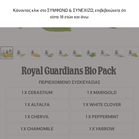
Κάνοντας κλικ στο ΣΥΜΦΩΝΩ & ΣΥΝΕΧΙΖΩ, επιβεβαιώνετε ότι
είστε 18 ετών και άνω
Royal Guardians Bio Pack
ΠΕΡΙΕΧΌΜΕΝΟ ΣΥΣΚΕΥΑΣΊΑΣ
1 X CERASTIUM
1 X MARIGOLD
1 X ALFALFA
1 X WHITE CLOVER
1 X CHERVIL
1 X PEPPERMINT
1 X CHAMOMILE
1 X YARROW