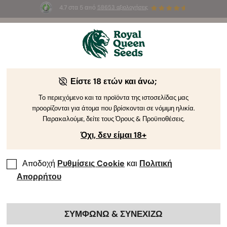
4.7 στα 5 από
58653 αξιολογήσεις
☀️
Summer Sales
: Έως και -50%
σε
επιλεγμένα
προϊόντα! ⏤
Αγοράστε Τώρα
🛍️
Είστε 18 ετών και άνω;
Το περιεχόμενο και τα προϊόντα της ιστοσελίδας μας
προορίζονται για άτομα που βρίσκονται σε νόμιμη ηλικία.
Παρακαλούμε, δείτε τους Όρους & Προϋποθέσεις.
Όχι, δεν είμαι 18+
Αποδοχή
Ρυθμίσεις Cookie
και
Πολιτική
Απορρήτου
ΣΥΜΦΩΝΩ & ΣΥΝΕΧΙΖΩ