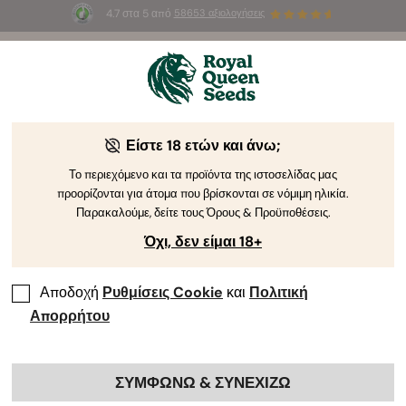
4.7 στα 5 από
58653 αξιολογήσεις
⏳
TO 1+1
-
Προσφορά περιορισμένου χρόνου
2d 21h 40m 33s
🌱
Είστε 18 ετών και άνω;
The RQS Blog
Το περιεχόμενο και τα προϊόντα της ιστοσελίδας μας
προορίζονται για άτομα που βρίσκονται σε νόμιμη ηλικία.
Blog για το Lifestyle της Κάνναβης
Pikilíes kai Pr
Παρακαλούμε, δείτε τους Όρους & Προϋποθέσεις.
Όχι, δεν είμαι 18+
Αποδοχή
Ρυθμίσεις Cookie
και
Πολιτική
Απορρήτου
ΣΥΜΦΩΝΩ & ΣΥΝΕΧΙΖΩ