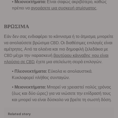
• Μειονεκτήματα:
Είναι σαφώς ακριβότερο, καθώς
πρέπει να
αγοράσετε μια συσκευή ατμίσματος
.
ΒΡΩΣΙΜΑ
Εάν δεν σας ενδιαφέρει το κάπνισμα ή το άτμισμα, μπορείτε
να απολαύσετε βρώσιμα CBD. Οι διαθέσιμες επιλογές είναι
αμέτρητες. Από τα ολοένα και πιο δημοφιλή ζελεδάκια με
CBD μέχρι την παρασκευή
βουτύρου κάνναβης που είναι
πλούσιο σε CBD
, έχετε μια ατελείωτη σειρά επιλογών.
• Πλεονεκτήματα:
Εύκολα κι απολαυστικά.
Κυκλοφορεί πλήθος συνταγών.
• Μειονεκτήματα:
Μπορεί να χρειαστεί πολύς χρόνος
(έως και δύο ώρες) για να νιώσετε την επίδρασή τους
και μπορεί να είναι δύσκολο να βρείτε τη σωστή δόση.
Related story