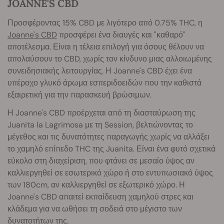
JOANNE'S CBD
Προσφέροντας 15% CBD με λιγότερο από 0.75% THC, η
Joanne's CBD
προσφέρει ένα διαυγές και "καθαρό"
αποτέλεσμα. Είναι η τέλεια επιλογή για όσους θέλουν να
απολαύσουν το CBD, χωρίς τον κίνδυνο μιας αλλοιωμένης
συνειδησιακής λειτουργίας. Η Joanne's CBD έχει ένα
υπέροχο γλυκό άρωμα εσπεριδοειδών που την καθιστά
εξαιρετική για την παρασκευή βρώσιμων.
Η Joanne's CBD προέρχεται από τη διασταύρωση της
Juanita la Lagrimosa με τη Session, βελτιώνοντας το
μέγεθος και τις δυνατότητες παραγωγής χωρίς να αλλάξει
το χαμηλό επίπεδο THC της Juanita. Είναι ένα φυτό σχετικά
εύκολο στη διαχείριση, που φτάνει σε μεσαίο ύψος αν
καλλιεργηθεί σε εσωτερικό χώρο ή στο εντυπωσιακό ύψος
των 180cm, αν καλλιεργηθεί σε εξωτερικό χώρο. Η
Joanne's CBD απαιτεί εκπαίδευση χαμηλού στρες και
κλάδεμα για να ωθήσει τη σοδειά στο μέγιστο των
δυνατοτήτων της.