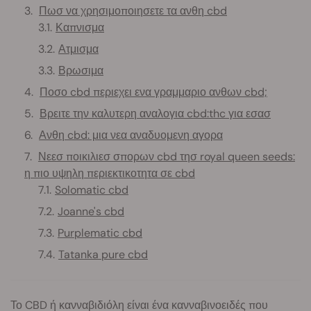
Πωσ να χρησιμοποιησετε τα ανθη cbd
Καπνισμα
Ατμισμα
Βρωσιμα
Ποσο cbd περιεχει ενα γραμμαριο ανθων cbd;
Βρειτε την καλυτερη αναλογια cbd:thc για εσασ
Ανθη cbd: μια νεα αναδυομενη αγορα
Νεεσ ποικιλιεσ σπορων cbd τησ royal queen seeds:
η πιο υψηλη περιεκτικοτητα σε cbd
Solomatic cbd
Joanne's cbd
Purplematic cbd
Tatanka pure cbd
Το CBD ή κανναβιδιόλη είναι ένα κανναβινοειδές που