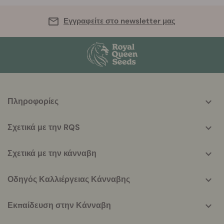
Εγγραφείτε στο newsletter μας
More
Πληροφορίες
helpful
info
Σχετικά με την RQS
Σχετικά με την κάνναβη
Οδηγός Καλλιέργειας Κάνναβης
Εκπαίδευση στην Κάνναβη