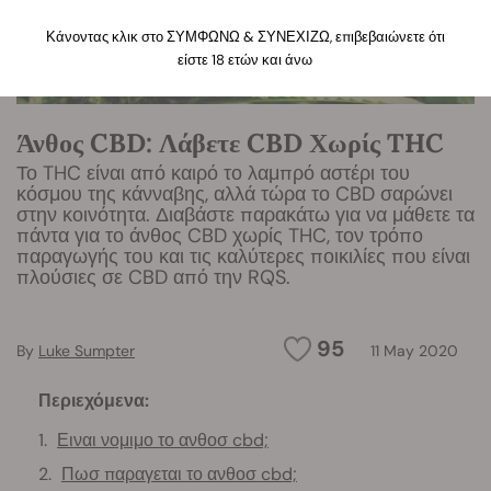
Κάνοντας κλικ στο ΣΥΜΦΩΝΩ & ΣΥΝΕΧΙΖΩ, επιβεβαιώνετε ότι
είστε 18 ετών και άνω
Άνθος CBD: Λάβετε CBD Χωρίς THC
Το THC είναι από καιρό το λαμπρό αστέρι του
κόσμου της κάνναβης, αλλά τώρα το CBD σαρώνει
στην κοινότητα. Διαβάστε παρακάτω για να μάθετε τα
πάντα για το άνθος CBD χωρίς THC, τον τρόπο
παραγωγής του και τις καλύτερες ποικιλίες που είναι
πλούσιες σε CBD από την RQS.
95
By
Luke Sumpter
11 May 2020
Περιεχόμενα:
Ειναι νομιμο το ανθοσ cbd;
Πωσ παραγεται το ανθοσ cbd;