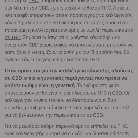
ποσότητες
THC
, υπάρχουν τώρα ποικιλίες που παράγουν
υψηλά επίπεδα CBD, χωρίς σχεδόν καθόλου THC. Αυτά τα
νέα προφίλ επιτρέπουν στους παραγωγούς να καλλιεργούν
κάνναβη πλούσια σε CBD ακόμη και σε χώρες όπου είναι
παράνομη η καλλιέργεια κάνναβης με υψηλή
περιεκτικότητα
σε THC
. Σημαίνει επίσης ότι οι χρήστες κάνναβης που
αναζητούν CBD χωρίς ευφορικά αποτελέσματα μπορούν να
καπνίζουν ή να ατμίζουν τα άνθη με τον ίδιο τρόπο που θα
έκαναν, εάν επέλεγαν άνθη πλούσια σε THC.
Όταν πρόκειται για την καλλιέργεια κάνναβης πλούσιας
σε CBD, ο πιο σημαντικός παράγοντας που πρέπει να
λάβετε υπόψη είναι η γενετική
. Τα ένζυμα στο φυτό
υπαγορεύουν αν θα είναι ή όχι πλούσιο σε THC ή CBD. Οι
καλλιεργητές γενικά τείνουν να διασταυρώνουν δύο
ποικιλίες με υψηλά επίπεδα CBD και χαμηλά
επίπεδα THC
για να βελτιώσουν την περιεκτικότητα σε CBD.
Για να μειωθούν ακόμη περισσότερο τα επίπεδα του THC,
ένας καλλιεργητής μπορεί να επιλέξει να διασταυρώσει τη