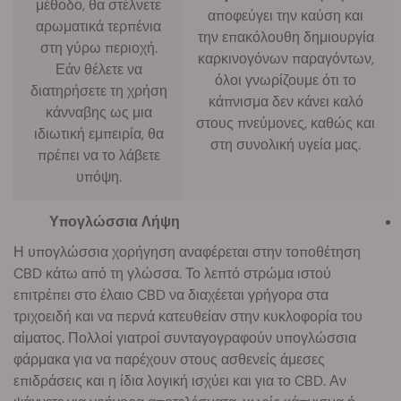
μέθοδο, θα στέλνετε
αποφεύγει την καύση και
αρωματικά τερπένια
την επακόλουθη δημιουργία
στη γύρω περιοχή.
καρκινογόνων παραγόντων,
Εάν θέλετε να
όλοι γνωρίζουμε ότι το
διατηρήσετε τη χρήση
κάπνισμα δεν κάνει καλό
κάνναβης ως μια
στους πνεύμονες, καθώς και
ιδιωτική εμπειρία, θα
στη συνολική υγεία μας.
πρέπει να το λάβετε
υπόψη.
Υπογλώσσια Λήψη
Η υπογλώσσια χορήγηση αναφέρεται στην τοποθέτηση
CBD κάτω από τη γλώσσα. Το λεπτό στρώμα ιστού
επιτρέπει στο έλαιο CBD να διαχέεται γρήγορα στα
τριχοειδή και να περνά κατευθείαν στην κυκλοφορία του
αίματος. Πολλοί γιατροί συνταγογραφούν υπογλώσσια
φάρμακα για να παρέχουν στους ασθενείς άμεσες
επιδράσεις και η ίδια λογική ισχύει και για το CBD. Αν