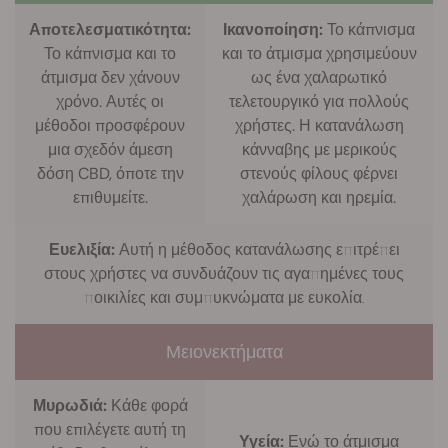
Αποτελεσματικότητα:
Ικανοποίηση:
Το κάπνισμα
Το κάπνισμα και το
και το άτμισμα χρησιμεύουν
άτμισμα δεν χάνουν
ως ένα χαλαρωτικό
χρόνο. Αυτές οι
τελετουργικό για πολλούς
μέθοδοι προσφέρουν
χρήστες. Η κατανάλωση
μια σχεδόν άμεση
κάνναβης με μερικούς
δόση CBD, όποτε την
στενούς φίλους φέρνει
επιθυμείτε.
χαλάρωση και ηρεμία.
Ευελιξία:
Αυτή η μέθοδος κατανάλωσης επιτρέπει
στους χρήστες να συνδυάζουν τις αγαπημένες τους
ποικιλίες και συμπυκνώματα με ευκολία.
Μειονεκτήματα
Μυρωδιά:
Κάθε φορά
που επιλέγετε αυτή τη
Υγεία:
Ενώ το άτμισμα