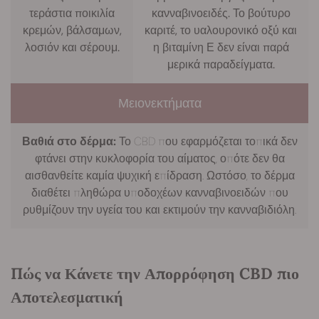
τεράστια ποικιλία
κανναβινοειδές. Το βούτυρο
κρεμών, βάλσαμων,
καριτέ, το υαλουρονικό οξύ και
λοσιόν και σέρουμ.
η βιταμίνη Ε δεν είναι παρά
μερικά παραδείγματα.
Μειονεκτήματα
Βαθιά στο δέρμα:
Το CBD που εφαρμόζεται τοπικά δεν
φτάνει στην κυκλοφορία του αίματος, οπότε δεν θα
αισθανθείτε καμία ψυχική επίδραση. Ωστόσο, το δέρμα
διαθέτει πληθώρα υποδοχέων κανναβινοειδών που
ρυθμίζουν την υγεία του και εκτιμούν την κανναβιδιόλη.
Πώς να Κάνετε την Απορρόφηση CBD πιο
Αποτελεσματική