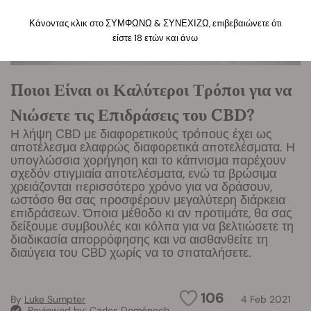
Κάνοντας κλικ στο ΣΥΜΦΩΝΩ & ΣΥΝΕΧΙΖΩ, επιβεβαιώνετε ότι
είστε 18 ετών και άνω
Ποιοι Είναι οι Καλύτεροι Τρόποι για να
Νιώσετε τις Επιδράσεις του CBD?
Η λήψη CBD με διαφορετικούς τρόπους έχει ως
αποτέλεσμα ελαφρώς διαφορετικά αποτελέσματα. Η
υπογλώσσια χορήγηση και το κάπνισμα παρέχουν
σχεδόν στιγμιαία αποτελέσματα, ενώ τα βρώσιμα
χρειάζονται περισσότερο χρόνο για να δράσουν,
ωστόσο θα σας προσφέρουν μεγαλύτερη διάρκεια
επιδράσεων. Όποια μέθοδο κι αν προτιμάτε, θα σας
δείξουμε συμβουλές και κόλπα για να βελτιώσετε τη
διαδικασία απορρόφησης και να αισθανθείτε τη
διαύγεια του CBD χωρίς να το σπαταλήσετε.
106
By
Luke Sumpter
4 Feb 2021
Reviewed by:
Carles Doménech