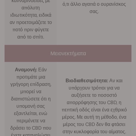
κανναβινοειδές με
ό,τι άλλο αγαπά ο ουρανίσκος
απόλυτη
σας.
ιδιωτικότητα, ειδικά
αν προετοιμάζετε το
ποτό πριν φύγετε
από το σπίτι.
Μειονεκτήματα
Αναμονή:
Εάν
προτιμάτε μια
Βιοδιαθεσιμότητα:
Αν και
γρήγορη επίδραση,
υπάρχουν τρόποι για να
μπορεί να
αυξήσετε το ποσοστό
διαπιστώσετε ότι η
απορρόφησης του CBD, η
υπομονή σας
πεπτική οδός είναι ένα εχθρικό
εξαντλείται, ενώ
μέρος. Με αυτή τη μέθοδο, ένα
περιμένετε να
μέρος του CBD δεν θα φτάσει
δράσει το CBD που
στην κυκλοφορία του αίματος.
έχετε καταναλώσει