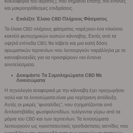
κυκλοφορία του αίματος), που σημαίνει επίσης πιο έντονες
και μακροπρόθεσμες επιδράσεις.
Επιλέξτε Έλαιο CBD Πλήρους Φάσματος
Τα έλαια CBD πλήρους φάσματος παρέχουν ένα πλούσιο
κοκτέιλ φυτοχημικών ουσιών κάνναβης. Εκτός από τα
υψηλά επίπεδα CBD, θα λάβετε και μια καλή δόση
αρωματικών τερπενίων που λειτουργούν παράλληλα με το
κανναβινοειδές για να προσφέρουν πιο έντονα
αποτελέσματα.
Δοκιμάστε Τα Συμπληρώματα CBD Με
Λιποσώματα
Η τεχνολογία αναφορικά με την κάνναβη έχει προχωρήσει
πολύ και τα λιποσώματα είναι μια περίτρανη απόδειξη.
Αυτές οι μικρές "φυσαλίδες", που σχηματίζονται από
διπλοστιβάδες φωσφολιπιδίων, τυλίγονται γύρω από τα
μόρια του CBD και των τερπενίων. Τα λιποσώματα
λειτουργούν ως προστατευτικές τρισδιάστατες ασπίδες που