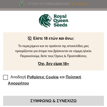
4.7 στα 5 από
58653 αξιολογήσεις
☀️
Summer Sales
: Έως και -50%
σε
επιλεγμένα
προϊόντα! ⏤
Αγοράστε Τώρα
🛍️
Είστε 18 ετών και άνω;
The RQS Blog
Το περιεχόμενο και τα προϊόντα της ιστοσελίδας μας
προορίζονται για άτομα που βρίσκονται σε νόμιμη ηλικία.
Blog για το Lifestyle της Κάνναβης
Pikilíes kai Pr
Παρακαλούμε, δείτε τους Όρους & Προϋποθέσεις.
Όχι, δεν είμαι 18+
Αποδοχή
Ρυθμίσεις Cookie
και
Πολιτική
Απορρήτου
ΣΥΜΦΩΝΩ & ΣΥΝΕΧΙΖΩ