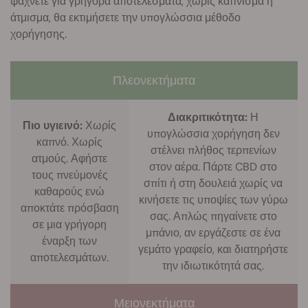
ψάχνετε για γρήγορα αποτελέσματα, χωρίς κάπνισμα ή
άτμισμα, θα εκτιμήσετε την υπογλώσσια μέθοδο
χορήγησης.
Πλεονεκτήματα
Διακριτικότητα:
Η
Πιο υγιεινό:
Χωρίς
υπογλώσσια χορήγηση δεν
καπνό. Χωρίς
στέλνει πλήθος τερπενίων
ατμούς. Αφήστε
στον αέρα. Πάρτε CBD στο
τους πνεύμονές
σπίτι ή στη δουλειά χωρίς να
καθαρούς ενώ
κινήσετε τις υποψίες των γύρω
αποκτάτε πρόσβαση
σας. Απλώς πηγαίνετε στο
σε μια γρήγορη
μπάνιο, αν εργάζεστε σε ένα
έναρξη των
γεμάτο γραφείο, και διατηρήστε
αποτελεσμάτων.
την ιδιωτικότητά σας.
Μειονεκτήματα