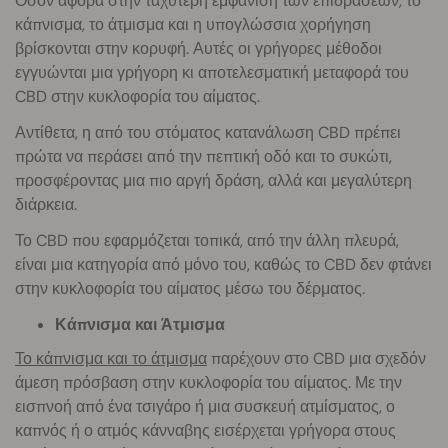
Όσον αφορά στην ταχύτερη εμφάνιση των επιδράσεων, το
κάπνισμα, το άτμισμα και η υπογλώσσια χορήγηση
βρίσκονται στην κορυφή. Αυτές οι γρήγορες μέθοδοι
εγγυώνται μια γρήγορη κι αποτελεσματική μεταφορά του
CBD στην κυκλοφορία του αίματος.
Αντίθετα, η από του στόματος κατανάλωση CBD πρέπει
πρώτα να περάσει από την πεπτική οδό και το συκώτι,
προσφέροντας μια πιο αργή δράση, αλλά και μεγαλύτερη
διάρκεια.
Το CBD που εφαρμόζεται τοπικά, από την άλλη πλευρά,
είναι μια κατηγορία από μόνο του, καθώς το CBD δεν φτάνει
στην κυκλοφορία του αίματος μέσω του δέρματος.
Κάπνισμα και Άτμισμα
Το κάπνισμα και το άτμισμα
παρέχουν στο CBD μια σχεδόν
άμεση πρόσβαση στην κυκλοφορία του αίματος. Με την
εισπνοή από ένα τσιγάρο ή μια συσκευή ατμίσματος, ο
καπνός ή ο ατμός κάνναβης εισέρχεται γρήγορα στους