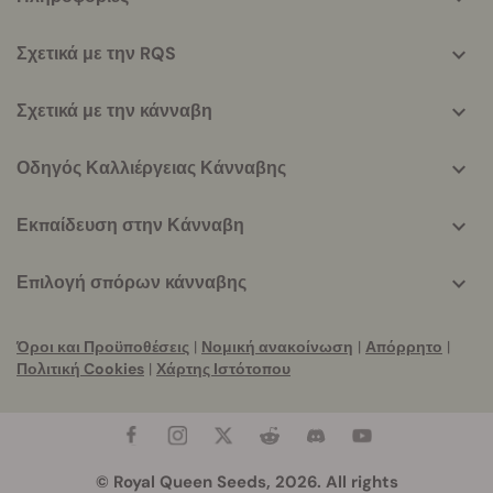
helpful
info
Σχετικά με την RQS
Σχετικά με την κάνναβη
Οδηγός Καλλιέργειας Κάνναβης
Εκπαίδευση στην Κάνναβη
Επιλογή σπόρων κάνναβης
Όροι και Προϋποθέσεις
|
Νομική ανακοίνωση
|
Απόρρητο
|
Πολιτική Cookies
|
Χάρτης Ιστότοπου
© Royal Queen Seeds, 2026. All rights