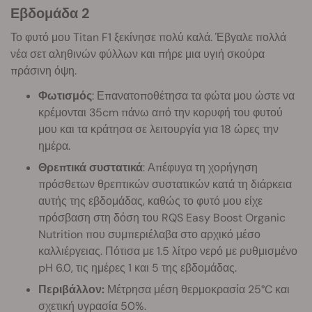
Εβδομάδα 2
Το φυτό μου Titan F1 ξεκίνησε πολύ καλά. Έβγαλε πολλά
νέα σετ αληθινών φύλλων και πήρε μια υγιή σκούρα
πράσινη όψη.
Φωτισμός
: Επανατοποθέτησα τα φώτα μου ώστε να
κρέμονται 35cm πάνω από την κορυφή του φυτού
μου και τα κράτησα σε λειτουργία για 18 ώρες την
ημέρα.
Θρεπτικά συστατικά
: Απέφυγα τη χορήγηση
πρόσθετων θρεπτικών συστατικών κατά τη διάρκεια
αυτής της εβδομάδας, καθώς το φυτό μου είχε
πρόσβαση στη δόση του RQS Easy Boost Organic
Nutrition που συμπεριέλαβα στο αρχικό μέσο
καλλιέργειας. Πότισα με 1.5 λίτρο νερό με ρυθμισμένο
pH 6.0, τις ημέρες 1 και 5 της εβδομάδας.
Περιβάλλον:
Μέτρησα μέση θερμοκρασία 25°C και
σχετική υγρασία 50%.