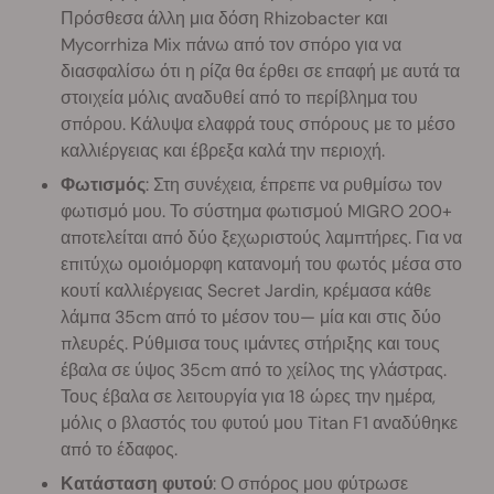
Πρόσθεσα άλλη μια δόση Rhizobacter και
Mycorrhiza Mix πάνω από τον σπόρο για να
διασφαλίσω ότι η ρίζα θα έρθει σε επαφή με αυτά τα
στοιχεία μόλις αναδυθεί από το περίβλημα του
σπόρου. Κάλυψα ελαφρά τους σπόρους με το μέσο
καλλιέργειας και έβρεξα καλά την περιοχή.
Φωτισμός
: Στη συνέχεια, έπρεπε να ρυθμίσω τον
φωτισμό μου. Το σύστημα φωτισμού MIGRO 200+
αποτελείται από δύο ξεχωριστούς λαμπτήρες. Για να
επιτύχω ομοιόμορφη κατανομή του φωτός μέσα στο
κουτί καλλιέργειας Secret Jardin, κρέμασα κάθε
λάμπα 35cm από το μέσον του— μία και στις δύο
πλευρές. Ρύθμισα τους ιμάντες στήριξης και τους
έβαλα σε ύψος 35cm από το χείλος της γλάστρας.
Τους έβαλα σε λειτουργία για 18 ώρες την ημέρα,
μόλις ο βλαστός του φυτού μου Titan F1 αναδύθηκε
από το έδαφος.
Κατάσταση φυτού
: Ο σπόρος μου φύτρωσε