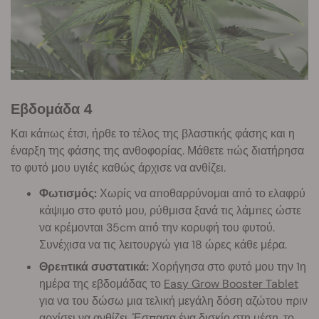
Εβδομάδα 4
Και κάπως έτσι, ήρθε το τέλος της βλαστικής φάσης και η
έναρξη της φάσης της ανθοφορίας. Μάθετε πώς διατήρησα
το φυτό μου υγιές καθώς άρχισε να ανθίζει.
Φωτισμός:
Χωρίς να αποθαρρύνομαι από το ελαφρύ
κάψιμο στο φυτό μου, ρύθμισα ξανά τις λάμπες ώστε
να κρέμονται 35cm από την κορυφή του φυτού.
Συνέχισα να τις λειτουργώ για 18 ώρες κάθε μέρα.
Θρεπτικά συστατικά:
Χορήγησα στο φυτό μου την 1η
ημέρα της εβδομάδας το
Easy Grow Booster Tablet
για να του δώσω μια τελική μεγάλη δόση αζώτου πριν
αρχίσει να ανθίζει. Έσπασα ένα δισκίο στη μέση, το