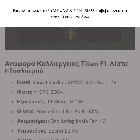
Κάνοντας κλικ στο ΣΥΜΦΩΝΩ & ΣΥΝΕΧΙΖΩ, επιβεβαιώνετε ότι
είστε 18 ετών και άνω
Αναφορά Καλλιέργειας Titan F1: Λίστα
Εξοπλισμού
Κουτί
: Secret Jardin DS120W 120 × 60 × 178
Φώτα:
MIGRO 200+
Εξαερισμός
: TT Silent-M 100
Φίλτρο:
Primaklima filter PK 100/125
Ανεμιστήρας:
Oscillating Koala Fan × 2
Υγραντήρας
: Beurer LB 45