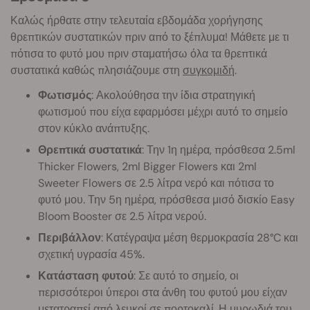
Καλώς ήρθατε στην τελευταία εβδομάδα χορήγησης
θρεπτικών συστατικών πριν από το ξέπλυμα! Μάθετε με τι
πότισα το φυτό μου πριν σταματήσω όλα τα θρεπτικά
συστατικά καθώς πλησιάζουμε στη
συγκομιδή
.
Φωτισμός
: Ακολούθησα την ίδια στρατηγική
φωτισμού που είχα εφαρμόσει μέχρι αυτό το σημείο
στον κύκλο ανάπτυξης.
Θρεπτικά συστατικά
: Την 1η ημέρα, πρόσθεσα 2.5ml
Thicker Flowers, 2ml Bigger Flowers και 2ml
Sweeter Flowers σε 2.5 λίτρα νερό και πότισα το
φυτό μου. Την 5η ημέρα, πρόσθεσα μισό δισκίο Easy
Bloom Booster σε 2.5 λίτρα νερού.
Περιβάλλον
: Κατέγραψα μέση θερμοκρασία 28°C και
σχετική υγρασία 45%.
Κατάσταση φυτού
: Σε αυτό το σημείο, οι
περισσότεροι ύπεροι στα άνθη του φυτού μου είχαν
μετατραπεί από λευκοί σε πορτοκαλί. Η μυρωδιά του