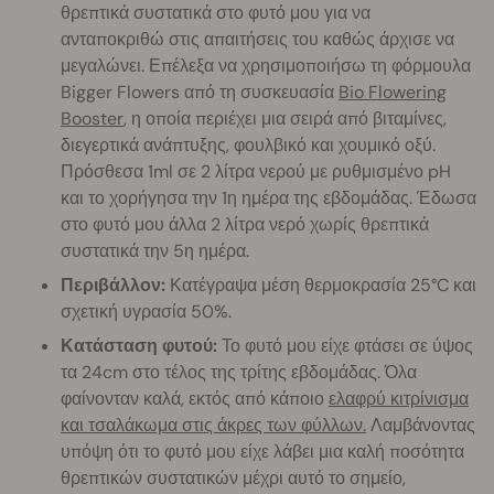
θρεπτικά συστατικά στο φυτό μου για να
ανταποκριθώ στις απαιτήσεις του καθώς άρχισε να
μεγαλώνει. Επέλεξα να χρησιμοποιήσω τη φόρμουλα
Bigger Flowers από τη συσκευασία
Bio Flowering
Booster
, η οποία περιέχει μια σειρά από βιταμίνες,
διεγερτικά ανάπτυξης, φουλβικό και χουμικό οξύ.
Πρόσθεσα 1ml σε 2 λίτρα νερού με ρυθμισμένο pH
και το χορήγησα την 1η ημέρα της εβδομάδας. Έδωσα
στο φυτό μου άλλα 2 λίτρα νερό χωρίς θρεπτικά
συστατικά την 5η ημέρα.
Περιβάλλον:
Κατέγραψα μέση θερμοκρασία 25°C και
σχετική υγρασία 50%.
Κατάσταση φυτού:
Το φυτό μου είχε φτάσει σε ύψος
τα 24cm στο τέλος της τρίτης εβδομάδας. Όλα
φαίνονταν καλά, εκτός από κάποιο
ελαφρύ κιτρίνισμα
και τσαλάκωμα στις άκρες των φύλλων.
Λαμβάνοντας
υπόψη ότι το φυτό μου είχε λάβει μια καλή ποσότητα
θρεπτικών συστατικών μέχρι αυτό το σημείο,