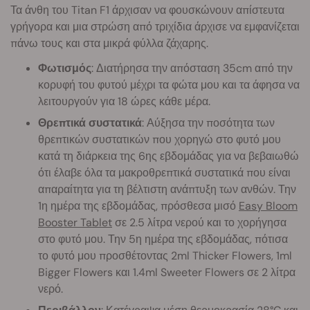
Τα άνθη του Titan F1 άρχισαν να φουσκώνουν απίστευτα
γρήγορα και μια στρώση από τριχίδια άρχισε να εμφανίζεται
πάνω τους και στα μικρά φύλλα ζάχαρης.
Φωτισμός
: Διατήρησα την απόσταση 35cm από την
κορυφή του φυτού μέχρι τα φώτα μου και τα άφησα να
λειτουργούν για 18 ώρες κάθε μέρα.
Θρεπτικά συστατικά
: Αύξησα την ποσότητα των
θρεπτικών συστατικών που χορηγώ στο φυτό μου
κατά τη διάρκεια της 6ης εβδομάδας για να βεβαιωθώ
ότι έλαβε όλα τα μακροθρεπτικά συστατικά που είναι
απαραίτητα για τη βέλτιστη ανάπτυξη των ανθών. Την
1η ημέρα της εβδομάδας, πρόσθεσα μισό
Easy Bloom
Booster Tablet
σε 2.5 λίτρα νερού και το χορήγησα
στο φυτό μου. Την 5η ημέρα της εβδομάδας, πότισα
το φυτό μου προσθέτοντας 2ml Thicker Flowers, 1ml
Bigger Flowers και 1.4ml Sweeter Flowers σε 2 λίτρα
νερό.