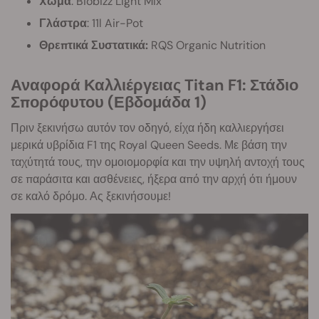
Xώμα
: Biobizz Light Mix
Γλάστρα
: 11l Air-Pot
Θρεπτικά Συστατικά:
RQS Organic Nutrition
Αναφορά Καλλιέργειας Titan F1: Στάδιο
Σπορόφυτου (Εβδομάδα 1)
Πριν ξεκινήσω αυτόν τον οδηγό, είχα ήδη καλλιεργήσει
μερικά υβρίδια F1 της Royal Queen Seeds. Με βάση την
ταχύτητά τους, την ομοιομορφία και την υψηλή αντοχή τους
σε παράσιτα και ασθένειες, ήξερα από την αρχή ότι ήμουν
σε καλό δρόμο. Ας ξεκινήσουμε!