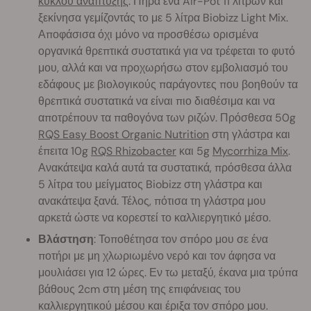
κύκλου ανάπτυξης
. Πήρα ένα Air-Pot 11 λίτρων και
ξεκίνησα γεμίζοντάς το με 5 λίτρα Biobizz Light Mix.
Αποφάσισα όχι μόνο να προσθέσω ορισμένα
οργανικά θρεπτικά συστατικά για να τρέφεται το φυτό
μου, αλλά και να προχωρήσω στον εμβολιασμό του
εδάφους με βιολογικούς παράγοντες που βοηθούν τα
θρεπτικά συστατικά να είναι πιο διαθέσιμα και να
αποτρέπουν τα παθογόνα των ριζών. Πρόσθεσα 50g
RQS Easy Boost Organic Nutrition
στη γλάστρα και
έπειτα 10g
RQS Rhizobacter
και 5g
Mycorrhiza Mix
.
Ανακάτεψα καλά αυτά τα συστατικά, πρόσθεσα άλλα
5 λίτρα του μείγματος Biobizz στη γλάστρα και
ανακάτεψα ξανά. Τέλος, πότισα τη γλάστρα μου
αρκετά ώστε να κορεστεί το καλλιεργητικό μέσο.
Βλάστηση
: Τοποθέτησα τον σπόρο μου σε ένα
ποτήρι με μη χλωριωμένο νερό και τον άφησα να
μουλιάσει για 12 ώρες. Εν τω μεταξύ, έκανα μια τρύπα
βάθους 2cm στη μέση της επιφάνειας του
καλλιεργητικού μέσου και έριξα τον σπόρο μου.