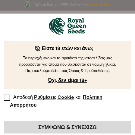
4.7 στα 5 από
58690 αξιολογήσεις
🎁
3 σπόρους White Widow Auto
ΔΩΡΕΑΝ για τους
πρώτους 100 που θα χρησιμοποιήσουν τον κωδικό
AUGUST26 🌿
Είστε 18 ετών και άνω;
Το περιεχόμενο και τα προϊόντα της ιστοσελίδας μας
προορίζονται για άτομα που βρίσκονται σε νόμιμη ηλικία.
Παρακαλούμε, δείτε τους Όρους & Προϋποθέσεις.
Όχι, δεν είμαι 18+
Αποδοχή
Ρυθμίσεις Cookie
και
Πολιτική
Απορρήτου
ΣΥΜΦΩΝΩ & ΣΥΝΕΧΙΖΩ