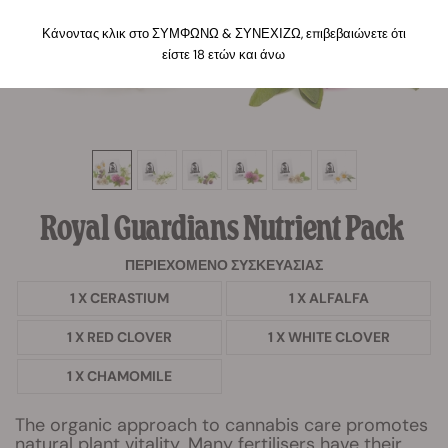
Κάνοντας κλικ στο ΣΥΜΦΩΝΩ & ΣΥΝΕΧΙΖΩ, επιβεβαιώνετε ότι
είστε 18 ετών και άνω
Royal Guardians Nutrient Pack
ΠΕΡΙΕΧΌΜΕΝΟ ΣΥΣΚΕΥΑΣΊΑΣ
1 X CERASTIUM
1 X ALFALFA
1 X RED CLOVER
1 X WHITE CLOVER
1 X CHAMOMILE
The organic approach to cannabis care promotes
natural plant vitality. Many fertilisers have their