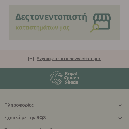
Εγγραφείτε στο newsletter μας
Πληροφορίες
More
helpful
Σχετικά με την RQS
info