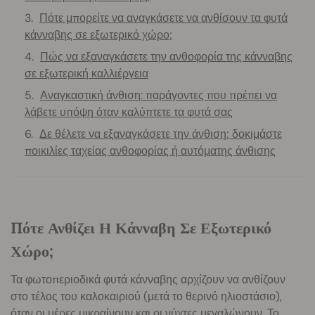
Πότε μπορείτε να αναγκάσετε να ανθίσουν τα φυτά
κάνναβης σε εξωτερικό χώρο;
Πώς να εξαναγκάσετε την ανθοφορία της κάνναβης
σε εξωτερική καλλιέργεια
Αναγκαστική άνθιση: παράγοντες που πρέπει να
λάβετε υπόψη όταν καλύπτετε τα φυτά σας
Δε θέλετε να εξαναγκάσετε την άνθιση; δοκιμάστε
ποικιλίες ταχείας ανθοφορίας ή αυτόματης άνθισης
Πότε Ανθίζει Η Κάνναβη Σε Εξωτερικό
Χώρο;
Τα φωτοπεριοδικά φυτά κάνναβης αρχίζουν να ανθίζουν
στο τέλος του καλοκαιριού (μετά το θερινό ηλιοστάσιο),
όταν οι μέρες μικραίνουν και οι νύχτες μεγαλώνουν. Το