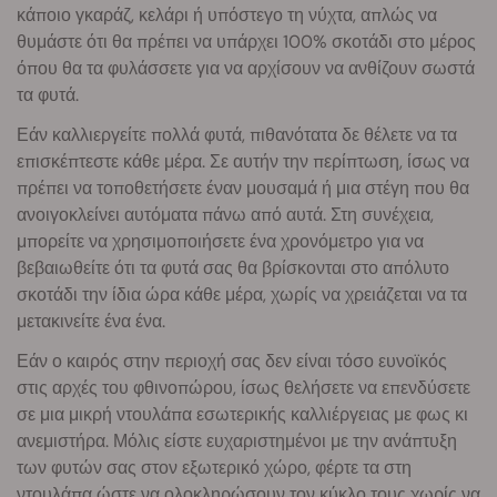
κάποιο γκαράζ, κελάρι ή υπόστεγο τη νύχτα, απλώς να
θυμάστε ότι θα πρέπει να υπάρχει 100% σκοτάδι στο μέρος
όπου θα τα φυλάσσετε για να αρχίσουν να ανθίζουν σωστά
τα φυτά.
Εάν καλλιεργείτε πολλά φυτά, πιθανότατα δε θέλετε να τα
επισκέπτεστε κάθε μέρα. Σε αυτήν την περίπτωση, ίσως να
πρέπει να τοποθετήσετε έναν μουσαμά ή μια στέγη που θα
ανοιγοκλείνει αυτόματα πάνω από αυτά. Στη συνέχεια,
μπορείτε να χρησιμοποιήσετε ένα χρονόμετρο για να
βεβαιωθείτε ότι τα φυτά σας θα βρίσκονται στο απόλυτο
σκοτάδι την ίδια ώρα κάθε μέρα, χωρίς να χρειάζεται να τα
μετακινείτε ένα ένα.
Εάν ο καιρός στην περιοχή σας δεν είναι τόσο ευνοϊκός
στις αρχές του φθινοπώρου, ίσως θελήσετε να επενδύσετε
σε μια μικρή ντουλάπα εσωτερικής καλλιέργειας με φως κι
ανεμιστήρα. Μόλις είστε ευχαριστημένοι με την ανάπτυξη
των φυτών σας στον εξωτερικό χώρο, φέρτε τα στη
ντουλάπα ώστε να ολοκληρώσουν τον κύκλο τους χωρίς να