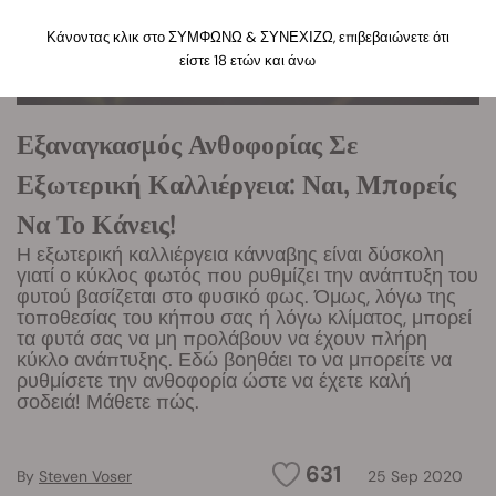
Κάνοντας κλικ στο ΣΥΜΦΩΝΩ & ΣΥΝΕΧΙΖΩ, επιβεβαιώνετε ότι
είστε 18 ετών και άνω
Εξαναγκασμός Ανθοφορίας Σε
Εξωτερική Καλλιέργεια: Ναι, Μπορείς
Να Το Κάνεις!
Η εξωτερική καλλιέργεια κάνναβης είναι δύσκολη
γιατί ο κύκλος φωτός που ρυθμίζει την ανάπτυξη του
φυτού βασίζεται στο φυσικό φως. Όμως, λόγω της
τοποθεσίας του κήπου σας ή λόγω κλίματος, μπορεί
τα φυτά σας να μη προλάβουν να έχουν πλήρη
κύκλο ανάπτυξης. Εδώ βοηθάει το να μπορείτε να
ρυθμίσετε την ανθοφορία ώστε να έχετε καλή
σοδειά! Μάθετε πώς.
631
By
Steven Voser
25 Sep 2020