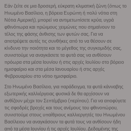
Εάν ζείτε σε μια δροσερή, εύκρατη κλιματική ζώνη (όπως το
Ηνωμένο Βασίλειο, η βόρεια Ευρώπη ή πολύ νότια στη
Νότια Αμερική), μπορεί να αντιμετωπίσετε κρύα, υγρά
φθινόπωρα και πρώιμους χειμώνες που σημαίνουν το
τέλος της φάσης άνθισης των φυτών σας. Για να
αποτρέψετε αυτές τις συνθήκες από το να θέσουν σε
κίνδυνο την ποιότητα και το μέγεθος της συγκομιδής σας,
συνιστούμε να αναγκάσετε τα φυτά σας να ανθίσουν
πρόωρα στα μέσα Ιουνίου ή στις αρχές Ιουλίου στο βόρειο
ημισφαίριο και στα μέσα Ιανουαρίου ή στις αρχές
Φεβρουαρίου στο νότιο ημισφαίριο.
Στο Ηνωμένο Βασίλειο, για παράδειγμα, τα φυτά κάνναβης
εξωτερικής καλλιέργειας φυσικά δε θα αρχίσουν να
ανθίζουν μέχρι τον Σεπτέμβριο (περίπου). Για να αποφύγετε
τις σφοδρές βροχές και τους ανέμους του φθινοπώρου,
συνιστούμε στους υπαίθριους καλλιεργητές του Ηνωμένου
Βασίλειου να αναγκάσουν τα φυτά τους να ανθίσουν ήδη
από τα μέσα Ιουνίου ή τις αρχές Ιουλίου. Δεδομένης της