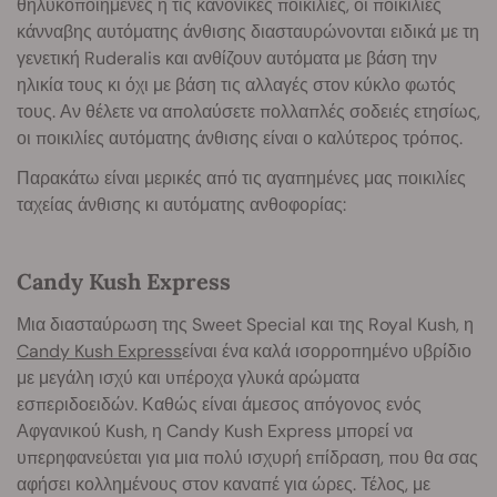
θηλυκοποιημένες ή τις κανονικές ποικιλίες, οι ποικιλίες
κάνναβης αυτόματης άνθισης διασταυρώνονται ειδικά με τη
γενετική Ruderalis και ανθίζουν αυτόματα με βάση την
ηλικία τους κι όχι με βάση τις αλλαγές στον κύκλο φωτός
τους. Αν θέλετε να απολαύσετε πολλαπλές σοδειές ετησίως,
οι ποικιλίες αυτόματης άνθισης είναι ο καλύτερος τρόπος.
Παρακάτω είναι μερικές από τις αγαπημένες μας ποικιλίες
ταχείας άνθισης κι αυτόματης ανθοφορίας:
Candy Kush Express
Μια διασταύρωση της Sweet Special και της Royal Kush, η
Candy Kush Express
είναι ένα καλά ισορροπημένο υβρίδιο
με μεγάλη ισχύ και υπέροχα γλυκά αρώματα
εσπεριδοειδών. Καθώς είναι άμεσος απόγονος ενός
Αφγανικού Kush, η Candy Kush Express μπορεί να
υπερηφανεύεται για μια πολύ ισχυρή επίδραση, που θα σας
αφήσει κολλημένους στον καναπέ για ώρες. Τέλος, με