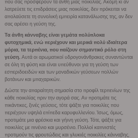
που σας προσφέρουν τα άνθη μιας ποικιλίας. Ακόμη κι αν
λατρεύετε τις επιδράσεις μιας ποικιλίας, δεν πρόκειται να
απολαύσετε τη συνολική εμπειρία κατανάλωσης της, αν δεν
σας αρέσει η γεύση της.
Τα άνθη κάνναβης είναι γεμάτα πολύπλοκα
φυτοχημικά, ενώ περιέχουν και μερικά πολύ ιδιαίτερα
μόρια, τα τερπένια, που παίζουν σημαντικό ρόλο στη
γεύση.
Αυτά οι αρωματικοί υδρογονάνθρακες συναντώνται
σε όλη τη φύση και είναι υπεύθυνοι για τη γεύση των
εσπεριδοειδών και των μοναδικών γεύσεων πολλών
βοτάνων και μπαχαρικών.
Δώστε την απαραίτητη σημασία στο προφίλ τερπενίων της
κάθε ποικιλίας πριν την αγορά σας. Αν προτιμάτε τις
πικάντικες, ξινές γεύσεις, τότε ψάξτε για ποικιλίες που
περιέχουν υψηλά επίπεδα καρυφυλλενίου. Ίσως, όμως,
προτιμάτε μια φρέσκια και γήινη γεύση. Τότε, ψάξτε για
ποικιλίες με πινένιο και μυρσένιο. Πολλοί καπνιστές
προτιμούν τις φρουτώδεις και γλυκιές ποικιλίες κάνναβης,