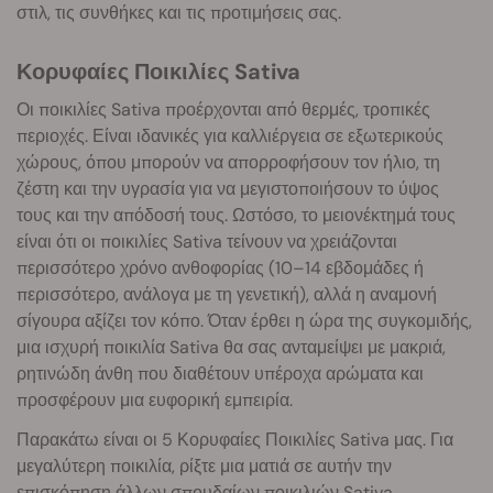
στιλ, τις συνθήκες και τις προτιμήσεις σας.
Κορυφαίες Ποικιλίες Sativa
Οι ποικιλίες Sativa προέρχονται από θερμές, τροπικές
περιοχές. Είναι ιδανικές για καλλιέργεια σε εξωτερικούς
χώρους, όπου μπορούν να απορροφήσουν τον ήλιο, τη
ζέστη και την υγρασία για να μεγιστοποιήσουν το ύψος
τους και την απόδοσή τους. Ωστόσο, το μειονέκτημά τους
είναι ότι οι ποικιλίες Sativa τείνουν να χρειάζονται
περισσότερο χρόνο ανθοφορίας (10–14 εβδομάδες ή
περισσότερο, ανάλογα με τη γενετική), αλλά η αναμονή
σίγουρα αξίζει τον κόπο. Όταν έρθει η ώρα της συγκομιδής,
μια ισχυρή ποικιλία Sativa θα σας ανταμείψει με μακριά,
ρητινώδη άνθη που διαθέτουν υπέροχα αρώματα και
προσφέρουν μια ευφορική εμπειρία.
Παρακάτω είναι οι 5 Κορυφαίες Ποικιλίες Sativa μας. Για
μεγαλύτερη ποικιλία, ρίξτε μια ματιά σε αυτήν την
επισκόπηση
άλλων σπουδαίων ποικιλιών Sativa
.