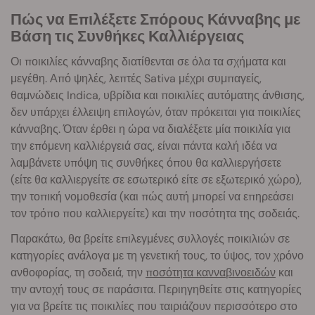
Πώς να Επιλέξετε Σπόρους Κάνναβης με
Βάση τις Συνθήκες Καλλιέργειας
Οι ποικιλίες κάνναβης διατίθενται σε όλα τα σχήματα και
μεγέθη. Από ψηλές, λεπτές Sativa μέχρι συμπαγείς,
θαμνώδεις Indica, υβρίδια και ποικιλίες αυτόματης άνθισης,
δεν υπάρχει έλλειψη επιλογών, όταν πρόκειται για ποικιλίες
κάνναβης. Όταν έρθει η ώρα να διαλέξετε μία ποικιλία για
την επόμενη καλλιέργειά σας, είναι πάντα καλή ιδέα να
λαμβάνετε υπόψη τις συνθήκες όπου θα καλλιεργήσετε
(είτε θα καλλιεργείτε σε εσωτερικό είτε σε εξωτερικό χώρο),
την τοπική νομοθεσία (και πώς αυτή μπορεί να επηρεάσει
τον τρόπο που καλλιεργείτε) και την ποσότητα της σοδειάς.
Παρακάτω, θα βρείτε επιλεγμένες συλλογές ποικιλιών σε
κατηγορίες ανάλογα με τη γενετική τους, το ύψος, τον χρόνο
ανθοφορίας, τη σοδειά, την
ποσότητα κανναβινοειδών
και
την αντοχή τους σε παράσιτα. Περιηγηθείτε στις κατηγορίες
για να βρείτε τις ποικιλίες που ταιριάζουν περισσότερο στο