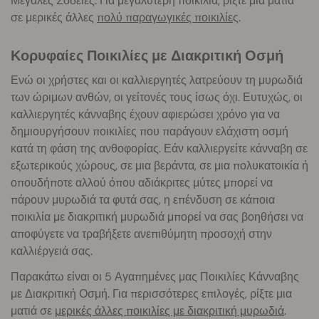
Μεγάλες Σοδειές. Για μεγαλύτερη ποικιλία, ρίξτε μια ματιά
σε μερικές άλλες
πολύ παραγωγικές ποικιλίε
ς.
Κορυφαίες Ποικιλίες με Διακριτική Οσμή
Ενώ οι χρήστες και οι καλλιεργητές λατρεύουν τη μυρωδιά
των ώριμων ανθών, οι γείτονές τους ίσως όχι. Ευτυχώς, οι
καλλιεργητές κάνναβης έχουν αφιερώσει χρόνο για να
δημιουργήσουν ποικιλίες που παράγουν ελάχιστη οσμή
κατά τη φάση της ανθοφορίας. Εάν καλλιεργείτε κάνναβη σε
εξωτερικούς χώρους, σε μια βεράντα, σε μια πολυκατοικία ή
οπουδήποτε αλλού όπου αδιάκριτες μύτες μπορεί να
πάρουν μυρωδιά τα φυτά σας, η επένδυση σε κάποια
ποικιλία με διακριτική μυρωδιά μπορεί να σας βοηθήσει να
αποφύγετε να τραβήξετε ανεπιθύμητη προσοχή στην
καλλιέργειά σας.
Παρακάτω είναι οι 5 Αγαπημένες μας Ποικιλίες Κάνναβης
με Διακριτική Οσμή. Για περισσότερες επιλογές, ρίξτε μια
ματιά σε
μερικές άλλες ποικιλίες με διακριτική μυρωδιά
.