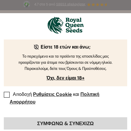
4.7 στα 5 από
58653 αξιολογήσεις
☀️
Summer Sales
: Έως και -50%
σε
επιλεγμένα
προϊόντα! ⏤
Αγοράστε Τώρα
🛍️
Είστε 18 ετών και άνω;
By
Steven Voser
Οδηγίες για το Πώς να Διαλέγετε Σπόρους
Το περιεχόμενο και τα προϊόντα της ιστοσελίδας μας
προορίζονται για άτομα που βρίσκονται σε νόμιμη ηλικία.
Κάνναβης
Παρακαλούμε, δείτε τους Όρους & Προϋποθέσεις.
Όχι, δεν είμαι 18+
Αποδοχή
Ρυθμίσεις Cookie
και
Πολιτική
Απορρήτου
ΣΥΜΦΩΝΩ & ΣΥΝΕΧΙΖΩ
Είστε νέοι στον κόσμο της κάνναβης; Η επιλογή της