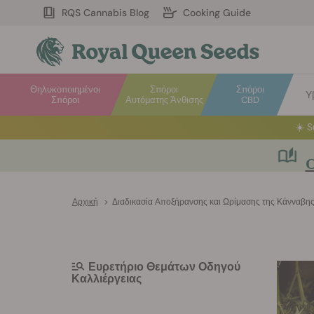
RQS Cannabis Blog
Cooking Guide
Θηλυκοποιημένοι
Σπόροι
Σπόροι
Υ
Σπόροι
Αυτόματης Άνθισης
CBD
Ο
Αρχική
>
Διαδικασία Αποξήρανσης και Ωρίμασης της Κάνναβης:
Ευρετήριο Θεμάτων Οδηγού
Καλλιέργειας