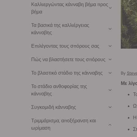
Καλλιεργώντας κάνναβη βήμα προς
βήμα
Τα βασικά της καλλιέργειας
κάνναβης
Επιλέγοντας τους σπόρους σας
Πώς να βλαστήσετε τους σπόρους
Το βλαστικό στάδιο της κάνναβης
By
Stev
Με λίγ
Το στάδιο ανθοφορίας της
κάνναβης
Τ
Ω
Συγκομιδή κάνναβης
Η
Τριμμάρισμα, αποξήρανση και
ωρίμαση
Σ