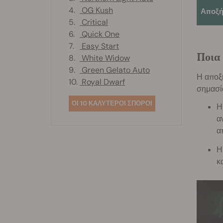
4.
OG Kush
Αποξή
5.
Critical
6.
Quick One
7.
Easy Start
Ποια 
8.
White Widow
9.
Green Gelato Auto
Η αποξή
10.
Royal Dwarf
σημασία
ΟΙ 10 ΚΑΛΥΤΕΡΟΙ ΣΠΟΡΟΙ
Η
α
α
Η
κ