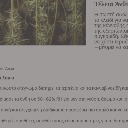
Τέλεια Άνθ
Η σωστή αποξή
το κλειδί για 
της κάνναβής σ
της εξαρτώνται
συγκομιδή. Εάν
να χάσει τερπέ
—μπορεί να κα
en Voser
α λόγια
ο σωστό στέγνωμα διατηρεί τα τερπένια και τα κανναβινοειδή και
ρίμασε τα άνθη σε 58–62% RH για μέγιστη γεύση, άρωμα και ισ
 αργή και ελεγχόμενη διαδικασία προσφέρει πιο απαλό καπνό κα
ταθερές συνθήκες αποθήκευσης είναι απαραίτητες για τη διατή