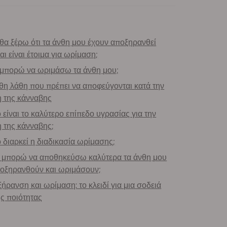
θα ξέρω ότι τα άνθη μου έχουν αποξηρανθεί
ι είναι έτοιμα για ωρίμαση;
μπορώ να ωριμάσω τα άνθη μου;
θη λάθη που πρέπει να αποφεύγονται κατά την
 της κάνναβης
 είναι το καλύτερο επίπεδο υγρασίας για την
 της κάνναβης;
 διαρκεί η διαδικασία ωρίμασης;
μπορώ να αποθηκεύσω καλύτερα τα άνθη μου
οξηρανθούν και ωριμάσουν;
ήρανση και ωρίμαση: το κλειδί για μια σοδειά
ς ποιότητας