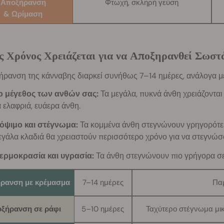
Αποξήρανση
Φτωχή, σκληρή γεύση
& Ωρίμαση
 Χρόνος Χρειάζεται για να Αποξηρανθεί Σωστ
ήρανση της κάνναβης διαρκεί συνήθως 7–14 ημέρες, ανάλογα μ
ο μέγεθος των ανθών σας:
Τα μεγάλα, πυκνά άνθη χρειάζονται
α ελαφριά, ευάερα άνθη.
όψιμο και στέγνωμα:
Τα κομμένα άνθη στεγνώνουν γρηγορότερα
εγάλα κλαδιά θα χρειαστούν περισσότερο χρόνο για να στεγνώσ
ερμοκρασία και υγρασία:
Τα άνθη στεγνώνουν πιο γρήγορα σε 
ρανση με κρέμασμα
7–14 ημέρες
Παρ
ξήρανση σε ράφι
5–10 ημέρες
Ταχύτερο στέγνωμα μικ