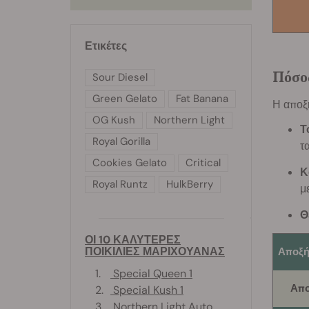
Ετικέτες
Πόσος
Sour Diesel
Green Gelato
Fat Banana
Η αποξ
OG Kush
Northern Light
Τ
Royal Gorilla
τ
Cookies Gelato
Critical
Κ
Royal Runtz
HulkBerry
μ
Θ
ΟΙ 10 ΚΑΛΥΤΕΡΕΣ
ΠΟΙΚΙΛΙΕΣ ΜΑΡΙΧΟΥΑΝΑΣ
Αποξή
1.
Special Queen 1
Απο
2.
Special Kush 1
3.
Northern Light Auto