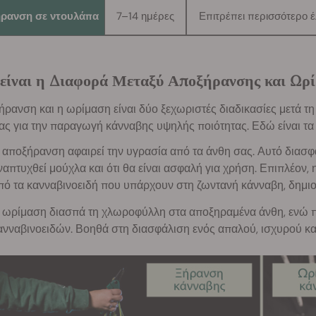
ρανση σε ντουλάπα
7–14 ημέρες
Επιτρέπει περισσότερο έ
είναι η Διαφορά Μεταξύ Αποξήρανσης και Ωρί
ρανση και η ωρίμαση είναι δύο ξεχωριστές διαδικασίες μετά τη 
ς για την παραγωγή κάνναβης υψηλής ποιότητας. Εδώ είναι τα 
 αποξήρανση αφαιρεί την υγρασία από τα άνθη σας. Αυτό διασφ
ναπτυχθεί μούχλα και ότι θα είναι ασφαλή για χρήση. Επιπλέον,
πό τα κανναβινοειδή που υπάρχουν στη ζωντανή κάνναβη, δημι
 ωρίμαση διασπά τη χλωροφύλλη στα αποξηραμένα άνθη, ενώ πρ
ανναβινοειδών. Βοηθά στη διασφάλιση ενός απαλού, ισχυρού και