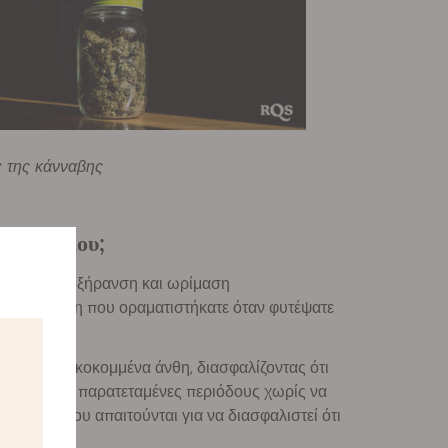
ς της κάνναβης
νναβή μου;
Η σωστή αποξήρανση και ωρίμαση
υστικά άνθη που οραματιστήκατε όταν φυτέψατε
πό τα φρεσκοκομμένα άνθη, διασφαλίζοντας ότι
ευτούν για παρατεταμένες περιόδους χωρίς να
λίωση, που απαιτούνται για να διασφαλιστεί ότι