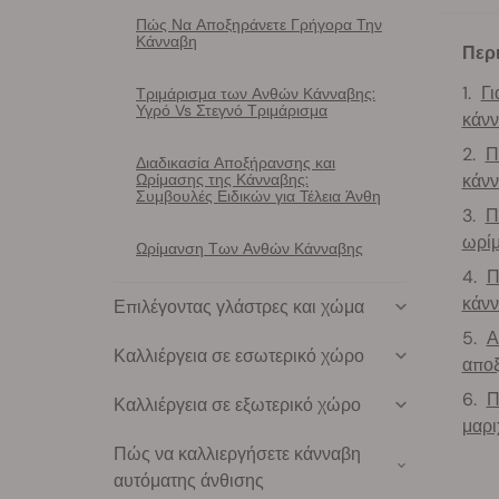
Πώς Να Αποξηράνετε Γρήγορα Την
Κάνναβη
Περ
Γι
Τριμάρισμα των Ανθών Κάνναβης:
Υγρό Vs Στεγνό Τριμάρισμα
κάνν
Π
Διαδικασία Αποξήρανσης και
Ωρίμασης της Κάνναβης:
κάνν
Συμβουλές Ειδικών για Τέλεια Άνθη
Π
ωρίμ
Ωρίμανση Των Ανθών Κάνναβης
Π
κάνν
Επιλέγοντας γλάστρες και χώμα
Α
Καλλιέργεια σε εσωτερικό χώρο
αποξ
Π
Καλλιέργεια σε εξωτερικό χώρο
μαρι
Πώς να καλλιεργήσετε κάνναβη
αυτόματης άνθισης