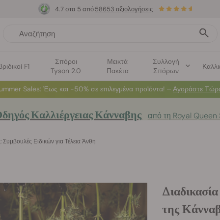
4.7 στα 5 από
58653 αξιολογήσεις
Σπόροι
Μεικτά
Συλλογή
βριδικοί F1
Καλλι
Tyson 2.0
Πακέτα
Σπόρων
⏳
TO 1+1
-
Προσφορά περιορισμένου χρόνου
2d 18h 5m 35s
🌱
δηγός Καλλιέργειας Κάνναβης
από τη Royal Queen
 Συμβουλές Ειδικών για Τέλεια Άνθη
Διαδικασία
της Κάνναβ