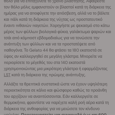
θόλο για να επιταχύνετε το χρόνο βλάστησης. Αφαιρέστε
τον θόλο μόλις εμφανιστούν οι βλαστοί κατά τη διάρκεια της
ημέρας για να αποφύγετε την απόσβεση, αλλά να το βάλετε
και πάλι κατά τη διάρκεια της νύχτας ως προστατευτικό
έναντι πιθανών παγετών. Χορηγήστε με ψεκασμό στο κάτω
μέρος των φύλλων βιολογικά φύκια, γαλάκτωμα ψαριών και
τσάι από κόμποστ εβδομαδιαίως για να τονώσετε την
ανάπτυξη των φύλλων και να τα προστατέψετε από
παθογόνα. Το Gelato 44 θα φτάσει τα 180 εκατοστά σε
ύψος αν καλλιεργηθεί σε μεγάλη γλάστρα. Μπορείτε να
περιορίσετε το μέγεθός του στα 140 εκατοστά
χρησιμοποιώντας μια μικρότερη γλάστρα ή εφαρμόζοντας
LST
κατά τη διάρκεια της πρώιμης ανάπτυξης.
Αλλάξτε τα θρεπτικά συστατικά ώστε να έχουν υψηλότερη
περιεκτικότητα σε κάλιο και φώσφορο καθώς τα προάνθη
του αρχίζουν να αναπτύσσονται. Εάν καλλιεργείτε σε
θερμοκήπιο, φροντίστε να παρέχετε καλή ροή αέρα κατά τη
διάρκεια της ανθοφορίας για να μειώσετε τον κίνδυνο
μούχλας.
Προετοιμαστείτε για συγκομιδή έως και 600