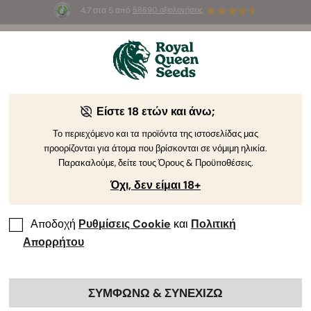
4.7 στα 5 από
58690 αξιολογήσεις
☀️
Summer Sales
: Έως και -50%
σε
επιλεγμένα
προϊόντα! ⏤
Αγοράστε Τώρα
🛍️
Είστε 18 ετών και άνω;
The RQS Blog
Το περιεχόμενο και τα προϊόντα της ιστοσελίδας μας
προορίζονται για άτομα που βρίσκονται σε νόμιμη ηλικία.
Blog για το Lifestyle της Κάνναβης
Pikilíes kai Pr
Παρακαλούμε, δείτε τους Όρους & Προϋποθέσεις.
Όχι, δεν είμαι 18+
Αποδοχή
Ρυθμίσεις Cookie
και
Πολιτική
Απορρήτου
ΣΥΜΦΩΝΩ & ΣΥΝΕΧΙΖΩ