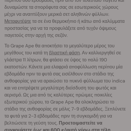
περίπου δύο εβδομάδες πριν από τον τελευταίο παγετό και
δυναμώστε τα σπορόφυτα σας σε εσωτερικούς χώρους
μέχρι να αναπτύξουν μερικά σετ αληθινών φύλλων.
Μεταφυτέψτε
τα σε ένα θερμοκήπιο ή κάτω από καλύμματα
προστασίας για να τα προφυλάξετε από τυχόν όψιμους
παγετούς στην αρχή της σεζόν.
Το Grape Ape θα αποκτήσει το μεγαλύτερο μέρος του
μεγέθους του κατά τη
βλαστική φάση
. Αν καλλιεργηθεί σε
γλάστρα 11 λίτρων, θα φτάσει σε ύψος το πολύ 190
εκατοστών. Κάνετε μια ελαφριά αποφύλλωση περίπου μία
εβδομάδα πριν τα φυτά σας εισέλθουν στο στάδιο της
ανθοφορίας για να αραιώσει το πυκνό φύλλωμα του indica
και να επιτρέψετε μεγαλύτερη διείσδυση του φωτός και
αερισμό. Ως μια από τις καλύτερες πρώιμες ποικιλίες
εξωτερικού χώρου, το Grape Ape θα ολοκληρώσει το
στάδιο της ανθοφορίας σε μόλις 7-9 εβδομάδες. Ξεπλύνετε
τα φυτά για 2-3 εβδομάδες πριν τη συγκομιδή για να
βελτιώσετε τη γεύση τους.
Προετοιμαστείτε να
συγκομίσετε έως και 600 g/φυτό γύρω στα τέλη