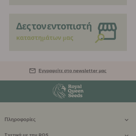
Εγγραφείτε στο newsletter μας
More
Πληροφορίες
helpful
info
Σχετικά με την RQS