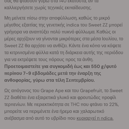
σας θα φτάσουν γύρω στα 140 εκατοστά, αν τα
καλλιεργήσετε χωρίς τεχνικές εκπαίδευσης.
Μη μείνετε πίσω στην αποφύλλωση, καθώς το μικρό
μέγεθος εξαιτίας της γενετικής indica του Sweet ZZ μπορεί
γρήγορα να αναπτύξει πολύ πυκνό φύλλωμα. Καθώς οι
μέρες αρχίζουν να γίνονται μικρότερες στα μέσα Ιουλίου, το
Sweet ZZ θα αρχίσει να ανθίζει. Κάντε ένα κόπο να κόψετε
τα κιτρινισμένα φύλλα κατά τη διάρκεια αυτής της περιόδου
για να εκτρέψετε τους πόρους προς τα άνθη.
Προετοιμαστείτε για συγκομιδή έως και 550 g/φυτό
περίπου 7-9 εβδομάδες μετά την έναρξη της
ανθοφορίας, γύρω στα τέλη Σεπτεμβρίου.
Ως απόγονος του Grape Ape και του Grapefruit, το Sweet
ZZ διαθέτει ένα εξαιρετικά γλυκό και φρουτώδες προφίλ
τερπενίων. Με περιεκτικότητα σε THC που φτάνει το 22%,
μπορείτε να περιμένετε ένα ήρεμο και χαλαρωτικό
ανέβασμα από αυτό το υβρίδιο που
κυριαρχεί η ndica.