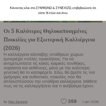
Κάνοντας κλικ στο ΣΥΜΦΩΝΩ & ΣΥΝΕΧΙΖΩ, επιβεβαιώνετε ότι
είστε 18 ετών και άνω
Οι 5 Καλύτερες Θηλυκοποιημένες
Ποικιλίες για Εξωτερική Καλλιέργεια
(2026)
Η καλλιέργεια κάνναβης υπαίθριων χώρων
εμπεριέχει πολλές προκλήσεις. Για να
αντιμετωπίσετε τις κακές καιρικές συνθήκες,
παράσιτα και ασθένειες, μόνο με την καλύτερη
γενετική θα το καταφέρετε. Εδώ, θα βρείτε τις πιο
γρήγορες και ανθεκτικές ποικιλίες που θα
απλουστεύσουν την υπαίθρια καλλιέργεια. Μάθετε
πως να τις καλλιεργήσετε και τι ανέβασμα έχουν.
359
By
Max Sargent
1 Jan 2026