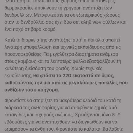
βλάστηση σε εσωτερικούς χώρους όπου οι σταθερές
θερμοκρασίες υποκινούν τη γρήγορη ανάπτυξη των
δενδρυλλίων. Μεταφυτεύστε τα σε εξωτερικούς χώρους
όταν το δενδρύλλιο σας έχει δύο σετ αληθινών φύλλων και
ένα παχύ στιβαρό κορμό.
Κατά τη διάρκεια της ανάπτυξης, αυτή η ποικιλία απαιτεί
λιγότερη αποφύλλωση και τεχνικές εκπαίδευσης από τις
προαναφερθείσες. Τα μεγαλύτερα διαστήματα ανάμεσα
στους κόμβους και τα λεπτότερα φύλλα εξασφαλίζουν τη
καλύτερη διείσδυση του φωτός. Χωρίς τεχνικές
εκπαίδευσης,
θα φτάσει τα 220 εκατοστά σε ύψος,
καθιστώντας την μια από τις μεγαλύτερες ποικιλίες που
ανθίζουν τόσο γρήγορα.
Φροντίστε να στηρίξετε τα μακρύτερα κλαδιά του κατά τη
διάρκεια της ανθοφορίας για να αποφύγετε ζημιές από
καταιγίδες και ισχυρούς ανέμους. Χρειάζονται μόνο 8-9
εβδομάδες για να αναπτυχθούν, να διογκωθούν και να
ωριμάσουν τα άνθη του. Φροντίστε το καλά και θα λάβετε