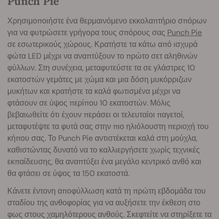
Punch Pie
Χρησιμοποιήστε ένα θερμαινόμενο εκκολαπτήριο σπόρων
για να φυτρώσετε γρήγορα τους σπόρους σας
Punch Pie
σε εσωτερικούς χώρους. Κρατήστε τα κάτω από ισχυρά
φώτα LED μέχρι να αναπτύξουν το πρώτο σετ αληθινών
φύλλων. Στη συνέχεια, μεταφυτεύστε τα σε γλάστρες 10
εκατοστών γεμάτες με χώμα και μια δόση μυκόρριζων
μυκήτων και κρατήστε τα καλά φωτισμένα μέχρι να
φτάσουν σε ύψος περίπου 10 εκατοστών. Μόλις
βεβαιωθείτε ότι έχουν περάσει οι τελευταίοι παγετοί,
μεταφυτέψτε τα φυτά σας στην πιο ηλιόλουστη περιοχή του
κήπου σας. Το Punch Pie αντιστέκεται καλά στη μούχλα,
καθιστώντας δυνατό να το καλλιεργήσετε χωρίς τεχνικές
εκπαίδευσης, θα αναπτύξει ένα μεγάλο κεντρικό ανθό και
θα φτάσει σε ύψος τα 150 εκατοστά.
Κάνετε έντονη αποφύλλωση κατά τη πρώτη εβδομάδα του
σταδίου της ανθοφορίας για να αυξήσετε την έκθεση στο
φως στους χαμηλότερους ανθούς. Σκεφτείτε να στηρίξετε τα