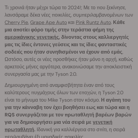
Τι χρονιά ήταν μέχρι τώρα το 2024!; Με το που ξεκίνησε,
λανσάραμε δέκα νέες ποικιλίες, συμπεριλαμβανομένων των
Cherry Pie
,
Grape Ape Auto
και
Pink Runtz Auto
.
Κάθε
μια αποτίει φόρο τιμής στην τεράστια φήμη της
αμερικάνικης γενετικής
, δίνοντας στους καλλιεργητές
μας τις ίδιες έντονες γεύσεις και τις ίδιες φανταστικές
σοδειές που ήταν συνηθισμένοι να έχουν από εμάς
.
Ωστόσο, αυτές οι νέες προσθήκες ήταν μόνο η αρχή, καθώς
αρκετούς μήνες αργότερα, ανακοινώσαμε την αποκλειστική
συνεργασία μας με την Tyson 2.0.
Δημιουργημένη από αναμφισβήτητα έναν από τους
καλύτερους πυγμάχους όλων των εποχών, η Tyson 2.0
είναι το μήνυμα του Mike Tyson στον κόσμο.
Η αγάπη του
για την κάνναβη τον έχει βοηθήσει εως και τώρα και η
RQS συνεργάζεται με τον πρωταθλητή βαρέων βαρών
για να δημιουργήσει μια νέα σειρά με
γενετική
πρωταθλητή
.
Ιδανική για καλλιέργεια στο σπίτι, η σειρά
περιλαμβάνει έξι μοναδικές ποικιλίες,