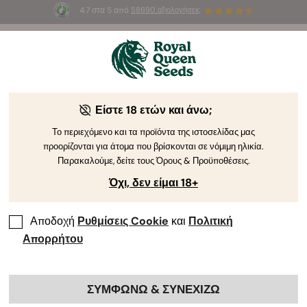
4.7 στα 5 από
58690 αξιολογήσεις
☀️
Summer Sales
: Έως και -50%
σε
επιλεγμένα
προϊόντα! ⏤
Αγοράστε Τώρα
🛍️
Είστε 18 ετών και άνω;
The RQS Blog
Το περιεχόμενο και τα προϊόντα της ιστοσελίδας μας
προορίζονται για άτομα που βρίσκονται σε νόμιμη ηλικία.
Blog για το Lifestyle της Κάνναβης
Pikilíes kai Pr
Παρακαλούμε, δείτε τους Όρους & Προϋποθέσεις.
Όχι, δεν είμαι 18+
Αποδοχή
Ρυθμίσεις Cookie
και
Πολιτική
Απορρήτου
ΣΥΜΦΩΝΩ & ΣΥΝΕΧΙΖΩ