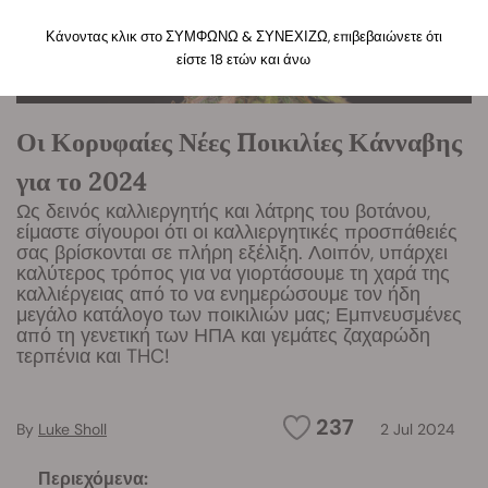
Κάνοντας κλικ στο ΣΥΜΦΩΝΩ & ΣΥΝΕΧΙΖΩ, επιβεβαιώνετε ότι
είστε 18 ετών και άνω
Οι Κορυφαίες Νέες Ποικιλίες Κάνναβης
για το 2024
Ως δεινός καλλιεργητής και λάτρης του βοτάνου,
είμαστε σίγουροι ότι οι καλλιεργητικές προσπάθειές
σας βρίσκονται σε πλήρη εξέλιξη. Λοιπόν, υπάρχει
καλύτερος τρόπος για να γιορτάσουμε τη χαρά της
καλλιέργειας από το να ενημερώσουμε τον ήδη
μεγάλο κατάλογο των ποικιλιών μας; Εμπνευσμένες
από τη γενετική των ΗΠΑ και γεμάτες ζαχαρώδη
τερπένια και THC!
237
By
Luke Sholl
2 Jul 2024
Περιεχόμενα: