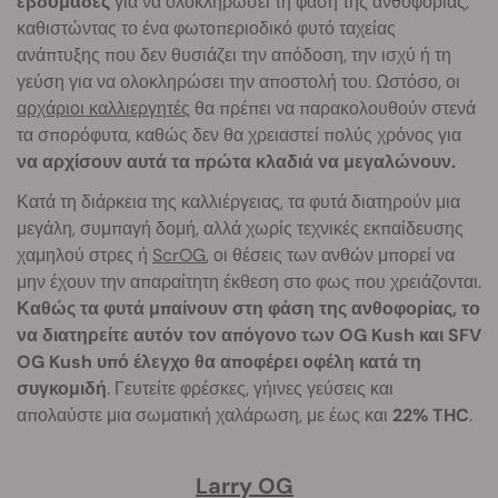
εβδομάδες
για να ολοκληρώσει τη φάση της ανθοφορίας,
καθιστώντας το ένα φωτοπεριοδικό φυτό ταχείας
ανάπτυξης που δεν θυσιάζει την απόδοση, την ισχύ ή τη
γεύση για να ολοκληρώσει την αποστολή του. Ωστόσο, οι
αρχάριοι καλλιεργητές
θα πρέπει να παρακολουθούν στενά
τα σπορόφυτα, καθώς δεν θα χρειαστεί πολύς χρόνος για
να αρχίσουν αυτά τα πρώτα κλαδιά να μεγαλώνουν.
Κατά τη διάρκεια της καλλιέργειας, τα φυτά διατηρούν μια
μεγάλη, συμπαγή δομή, αλλά χωρίς τεχνικές εκπαίδευσης
χαμηλού στρες ή
ScrOG
, οι θέσεις των ανθών μπορεί να
μην έχουν την απαραίτητη έκθεση στο φως που χρειάζονται.
Καθώς τα φυτά μπαίνουν στη φάση της ανθοφορίας, το
να διατηρείτε αυτόν τον απόγονο των OG Kush και SFV
OG Kush υπό έλεγχο θα αποφέρει οφέλη κατά τη
συγκομιδή
. Γευτείτε φρέσκες, γήινες γεύσεις και
απολαύστε μια σωματική χαλάρωση, με έως και
22% THC
.
Larry OG