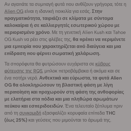
Αν αγαπάτε τα συμπαγή φυτά που ανθίζουν γρήγορα, τότε η
Alien OG
είναι η ιδανική ποικιλία για εσάς.
Στην
πραγματικότητα, ταιριάζει σε κλίματα με σύντομα
καλοκαίρια ή σε καλλιεργητές εσωτερικού χώρου με
περιορισμένο χρόνο
. Με τη γενετική Alien Kush και Tahoe
OG Kush να ρέει στις φλέβες της,
θα πρέπει να περιμένετε
μια εμπειρία που χαρακτηρίζεται από διαύγεια και μια
επίδραση που φέρνει σωματική χαλάρωση.
Τα σπορόφυτα θα φυτρώσουν ευχάριστα σε
κύβους
φύτευσης της RQS
, μπλοκ πετροβάμβακα ή ακόμα και σε
ένα ποτήρι νερό.
Ανθεκτικά και εύρωστα, τα φυτά Alien
OG θα ολοκληρώσουν τη βλαστική φάση με λίγη
περιποίηση και προχωρούν στη φάση της ανθοφορίας
με ελατήρια στα πόδια και μια πληθώρα αρωμάτων
πεύκου και εσπεριδοειδών
. Ένα τελευταίο ξέπλυμα πριν
από τη
συγκομιδή
εξασφαλίζει κορυφαία επίπεδα
THC
(έως 25%)
και γεύσεις που μιμούνται το άρωμά της.