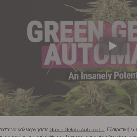
εστε να καλλιεργήσετε
Green Gelato Automatic
; Εξαιρετική επ
ς προσφέρει ισχυρά άνθη σε ελάχιστο χρόνο. Εάν δεν είστε σίγ