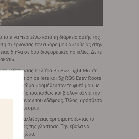
 το τι να περιμένω κατά τη διάρκεια αυτής της
ιση σπέρνοντας τον σπόρο μου απευθείας στην
ιας δίπλα σε δύο διαφορετικές ποικιλίες. Δείτε
ρακάτω.
ο τοποθετώντας 10 λίτρα BioBizz Light Mix σε
anic Nutrition
pellets και 5g
RQS Easy Roots
οσθήκες στο χώμα προμήθευσαν το φυτό μου με
ς ανάπτυξής του, καθώς και βιολογικά για την
 των παθογόνων του εδάφους. Τέλος, πρόσθεσα
ο σημείο κορεσμού.
 κουτιού καλλιέργειας χρησιμοποιώντας τα
ό το χείλος της γλάστρας. Την έβαλα να
ός από το χώμα.