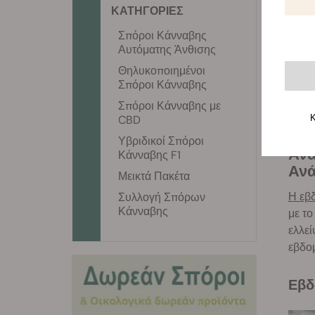
ΚΑΤΗΓΟΡΙΕΣ
Βλά
Mix, 
Σπόροι Κάνναβης
Αυτόματης Άνθισης
Περι
Θηλυκοποιημένοι
Κατά
Σπόροι Κάνναβης
αληθ
Σπόροι Κάνναβης με
του κ
Κ
CBD
Υβριδικοί Σπόροι
Αναφορά Καλλιέργειας Green Gelato Automatic Ανά Εβδομάδα: Στάδιο
Κάνναβης F1
Ανά
Μεικτά Πακέτα
Η εβ
Συλλογή Σπόρων
Κάνναβης
με το
ελλεί
εβδομ
Εβ