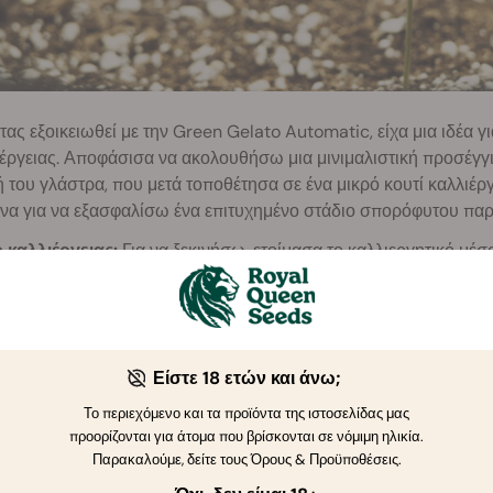
ας εξοικειωθεί με την Green Gelato Automatic, είχα μια ιδέα για
έργειας. Αποφάσισα να ακολουθήσω μια μινιμαλιστική προσέγγ
ή του γλάστρα, που μετά τοποθέτησα σε ένα μικρό κουτί καλλιέργε
ανα για να εξασφαλίσω ένα επιτυχημένο στάδιο σπορόφυτου πα
 καλλιέργειας:
Για να ξεκινήσω, ετοίμασα το καλλιεργητικό μέσ
τικό μουσαμά. Στη συνέχεια πρόσθεσα 50g
RQS Easy Boost Org
rrhiza Mix
και ανακάτεψα καλά όλα τα υλικά μαζί. Αυτές οι πρ
ειρά βασικών θρεπτικών συστατικών για όλα τα πρώτα στάδια τη
ση της πρόσληψης θρεπτικών συστατικών και την άμυνα έναντι
Είστε 18 ετών και άνω;
ίγμα στη γλάστρα
RQS Geotextile Fabric Pot
και πότισα μέχρι τ
Το περιεχόμενο και τα προϊόντα της ιστοσελίδας μας
σμός
: Κρέμασα τη λάμπα μου MIGRO 200+ από την κορυφή του
προορίζονται για άτομα που βρίσκονται σε νόμιμη ηλικία.
νια που περιλαμβάνονται και την τοποθέτησα 35cm ψηλότερα απ
Παρακαλούμε, δείτε τους Όρους & Προϋποθέσεις.
υργεί για 24 ώρες το 24ωρο αμέσως μόλις εμφανίστηκε ο βλαστ