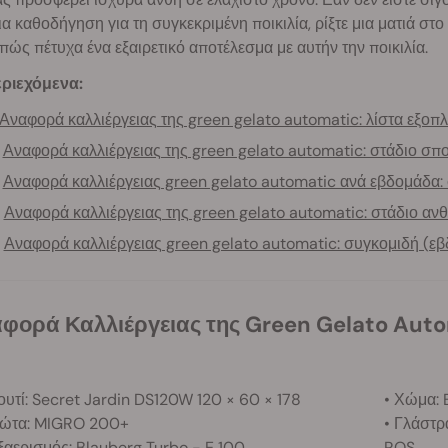
α καθοδήγηση για τη συγκεκριμένη ποικιλία, ρίξτε μια ματιά στ
 πώς πέτυχα ένα εξαιρετικό αποτέλεσμα με αυτήν την ποικιλία.
ριεχόμενα:
Αναφορά καλλιέργειας της green gelato automatic: λίστα εξοπ
Αναφορά καλλιέργειας της green gelato automatic: στάδιο σπ
Αναφορά καλλιέργειας green gelato automatic ανά εβδομάδα:
Αναφορά καλλιέργειας της green gelato automatic: στάδιο αν
Αναφορά καλλιέργειας green gelato automatic: συγκομιδή (εβ
αφορά Καλλιέργειας της Green Gelato Aut
ουτί: Secret Jardin DS120W 120 × 60 × 178
• Χώμα: B
Φώτα: MIGRO 200+
• Γλάστρ
ξαερισμός: Blauberg Turbo - E 100
RQS