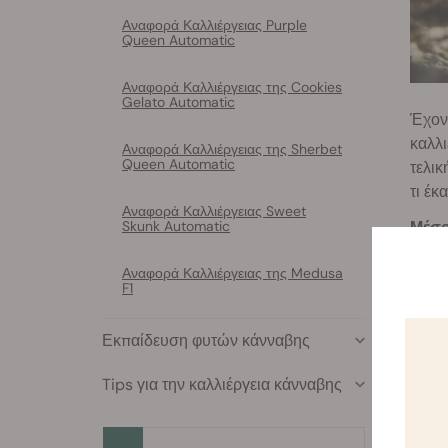
Αναφορά Καλλιέργειας Purple
Queen Automatic
Αναφορά Καλλιέργειας της Cookies
Gelato Automatic
Έχοντ
καλλι
Αναφορά Καλλιέργειας της Sherbet
Queen Automatic
τελικ
τι έκ
Αναφορά Καλλιέργειας Sweet
Skunk Automatic
Μέσο
πλασ
Αναφορά Καλλιέργειας της Medusa
Myco
F1
μια σ
αύξη
Εκπαίδευση φυτών κάνναβης
το με
Φωτι
Tips για την καλλιέργεια κάνναβης
κορδό
λειτο