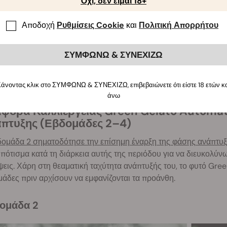
Όχι, δεν είμαι 18+
στηση
: Έκανα μια τρύπα 3cm στο κέντρο της επιφάνειας του κα
τοποθέτησα τον σπόρο, τον σκέπασα ελαφρά με χώμα και ψέκασ
Αποδοχή
Ρυθμίσεις Cookie
και
Πολιτική Απορρήτου
βάλλον
: Η μέση θερμοκρασία ήταν στους 26°C και η σχετική υ
ΣΥΜΦΩΝΩ & ΣΥΝΕΧΙΖΩ
σταση φυτού
: Στο τέλος του βλαστικού σταδίου, το φυτό μου ε
ινών φύλλων. Δεν έδειξε σημάδια μαραζώματος ή αδυναμίας χά
ινούμενου ανεμιστήρα.
άνοντας κλικ στο ΣΥΜΦΩΝΩ & ΣΥΝΕΧΙΖΩ, επιβεβαιώνετε ότι είστε 18 ετών κ
άνω
πτυξης (Εβδομάδες 2–4)
δομάδα 2 σηματοδότησε την επίσημη έναρξη της φάσης ανάπτυ
 πότισμα κατά τη διάρκεια αυτής της περιόδου για να διευκολύ
ψεις. Χάρη στη θεαματική ταχύτητα ανάπτυξής του, το φυτό Gre
άδες πριν αρχίσουν να εμφανίζονται τα προάνθη.
δομάδα 2