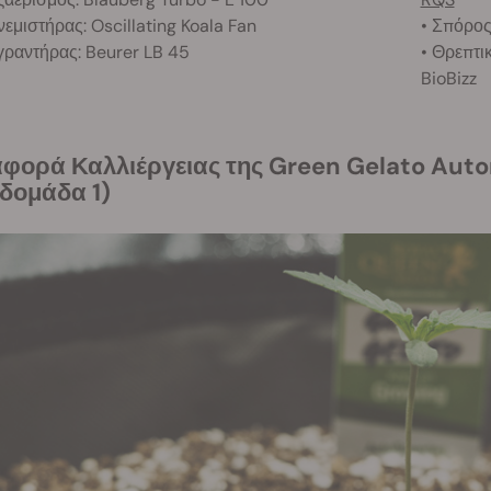
νεμιστήρας: Oscillating Koala Fan
• Σπόρος
γραντήρας: Beurer LB 45
• Θρεπτι
BioBizz
δομάδα 1)