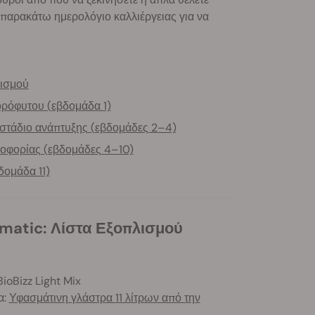
ο παρακάτω ημερολόγιο καλλιέργειας για να
λισμού
ορόφυτου (εβδομάδα 1)
 στάδιο ανάπτυξης (εβδομάδες 2–4)
θοφορίας (εβδομάδες 4–10)
δομάδα 11)
omatic: Λίστα Εξοπλισμού
ioBizz Light Mix
α:
Υφασμάτινη γλάστρα 11 λίτρων από την