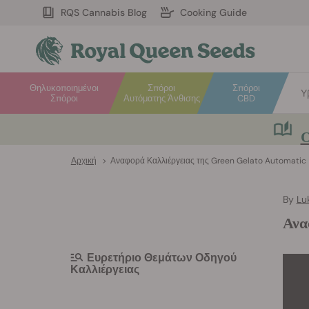
RQS Cannabis Blog
Cooking Guide
Θηλυκοποιημένοι
Σπόροι
Σπόροι
Υ
Σπόροι
Αυτόματης Άνθισης
CBD
Ο
Αρχική
>
Αναφορά Καλλιέργειας της Green Gelato Automatic
By
Lu
Ανα
Ευρετήριο Θεμάτων Οδηγού
Καλλιέργειας