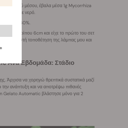
λλιεργητικού μέσου, έβαλα μέσα 1g Mycorrhiza
α ελαφρά με νερό.
γρασία στο 60%.
ίχε ύψος περίπου 6cm και είχε το πρώτο του σετ
ρη στη σωστή τοποθέτηση της λάμπας μου και
αι
ξης
. Άρχισα να χορηγώ θρεπτικά συστατικά μαζί
νω την ανάπτυξη και να αποτρέψω πιθανές
en Gelato Automatic βλάστησε μόνο για 2