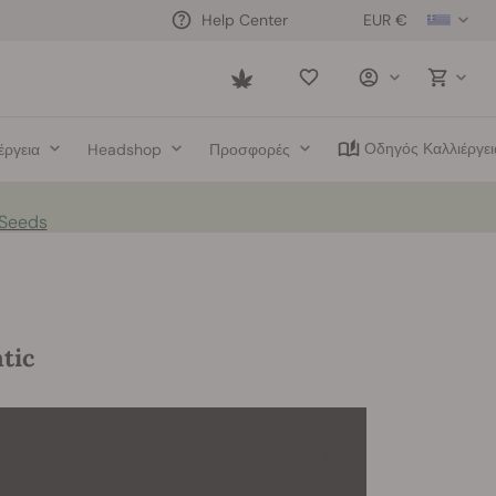
EUR €
Help Center
Saved
items
Οδηγός Καλλιέργει
έργεια
Headshop
Προσφορές
 Seeds
tic