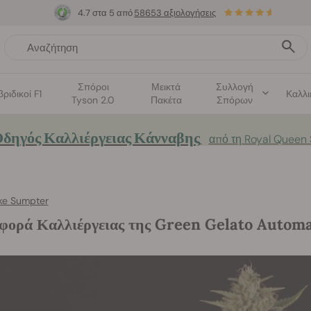
4.7 στα 5 από
58653 αξιολογήσεις
Σπόροι
Μεικτά
Συλλογή
βριδικοί F1
Καλλι
Tyson 2.0
Πακέτα
Σπόρων
δηγός Καλλιέργειας Κάνναβης
από τη Royal Queen
ke Sumpter
φορά Καλλιέργειας της Green Gelato Automa