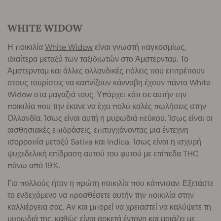
WHITE WIDOW
Η ποικιλία
White Widow
είναι γνωστή παγκοσμίως,
ιδιαίτερα μεταξύ των ταξιδιωτών στο Άμστερνταμ. Το
Άμστερνταμ και άλλες ολλανδικές πόλεις που επιτρέπουν
στους τουρίστες να καπνίζουν κάνναβη έχουν πάντα White
Widow στα μαγαζιά τους. Υπάρχει κάτι σε αυτήν την
ποικιλία που την έκανε να έχει πολύ καλές πωλήσεις στην
Ολλανδία. Ίσως είναι αυτή η μυρωδιά πεύκου. Ίσως είναι οι
αισθησιακές επιδράσεις, επιτυγχάνοντας μια έντεχνη
ισορροπία μεταξύ Sativa και Indica. Ίσως είναι η ισχυρή
ψυχεδελική επίδραση αυτού του φυτού με επίπεδα THC
πάνω από 19%.
Για πολλούς ήταν η πρώτη ποικιλία που κάπνισαν. Εξετάστε
το ενδεχόμενο να προσθέσετε αυτήν την ποικιλία στην
καλλιέργεια σας. Αν και μπορεί να χρειαστεί να καλύψετε τη
μυρωδιά της, καθώς είναι αρκετά έντονη και μοιάζει με