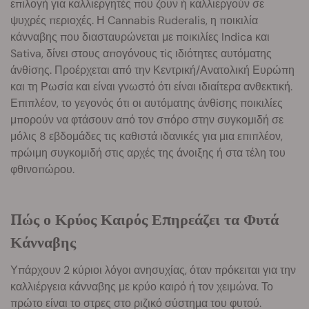
επιλογή για καλλιεργητές που ζουν ή καλλιεργούν σε
ψυχρές περιοχές. Η Cannabis Ruderalis, η ποικιλία
κάνναβης που διασταυρώνεται με ποικιλίες Indica και
Sativa, δίνει στους απογόνους τiς ιδιότητες αυτόματης
άνθiσης. Προέρχεται από την Κεντρική/Ανατολική Ευρώπη
και τη Ρωσία και είναι γνωστό ότι είναι ιδιαίτερα ανθεκτική.
Επιπλέον, το γεγονός ότι οι αυτόματης άνθiσης ποικιλίες
μπορούν να φτάσουν από τον σπόρο στην συγκομιδή σε
μόλις 8 εβδομάδες τις καθιστά ιδανικές για μια επιπλέον,
πρώιμη συγκομιδή στις αρχές της άνοιξης ή στα τέλη του
φθινοπώρου.
Πώς ο Κρύος Καιρός Επηρεάζει τα Φυτά
Κάνναβης
Υπάρχουν 2 κύριοι λόγοι ανησυχίας, όταν πρόκειται για την
καλλιέργεια κάνναβης με κρύο καιρό ή τον χειμώνα. Το
πρώτο είναι το στρες στο ριζικό σύστημα του φυτού.