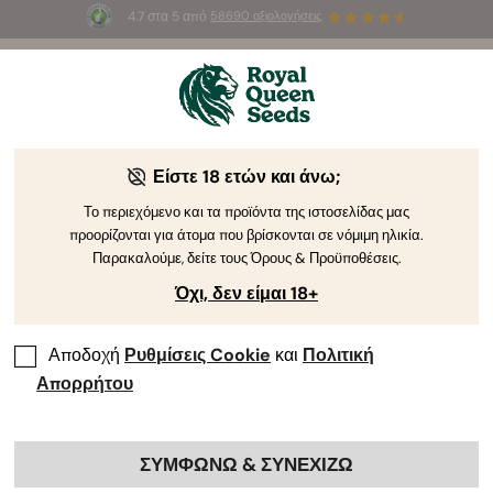
4.7 στα 5 από
58690 αξιολογήσεις
☀️
Summer Sales
: Έως και -50%
σε
επιλεγμένα
προϊόντα! ⏤
Αγοράστε Τώρα
🛍️
από τη Royal Queen Seeds
Οδηγός Καλλιέργειας Κάνναβης
Είστε 18 ετών και άνω;
Το περιεχόμενο και τα προϊόντα της ιστοσελίδας μας
προορίζονται για άτομα που βρίσκονται σε νόμιμη ηλικία.
Ευρετήριο Θεμάτων Οδηγού Καλλιέργειας
Παρακαλούμε, δείτε τους Όρους & Προϋποθέσεις.
Όχι, δεν είμαι 18+
Αποδοχή
Ρυθμίσεις Cookie
και
Πολιτική
Απορρήτου
ΣΥΜΦΩΝΩ & ΣΥΝΕΧΙΖΩ