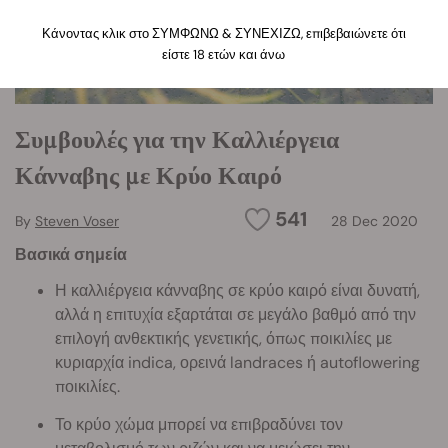
Κάνοντας κλικ στο ΣΥΜΦΩΝΩ & ΣΥΝΕΧΙΖΩ, επιβεβαιώνετε ότι
είστε 18 ετών και άνω
Συμβουλές για την Καλλιέργεια
Κάνναβης με Κρύο Καιρό
541
By
Steven Voser
28 Dec 2020
Βασικά σημεία
Η καλλιέργεια κάνναβης σε κρύο καιρό είναι δυνατή,
αλλά η επιτυχία εξαρτάται σε μεγάλο βαθμό από την
επιλογή ανθεκτικής γενετικής, όπως ποικιλίες με
κυριαρχία indica, ορεινά landraces ή autoflowering
ποικιλίες.
Το κρύο χώμα μπορεί να επιβραδύνει τον